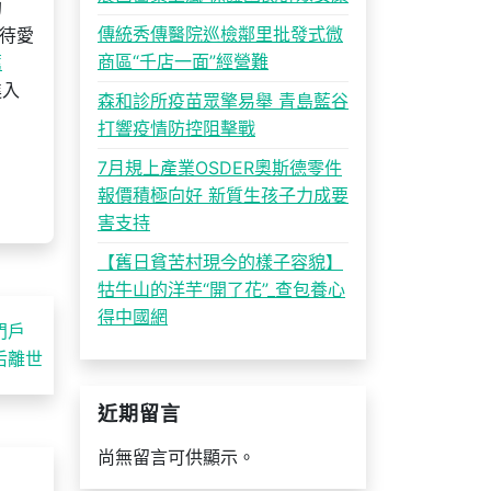
的
傳統秀傳醫院巡檢鄰里批發式微
待愛
商區“千店一面”經營難
薦
進入
森和診所疫苗眾擎易舉 青島藍谷
打響疫情防控阻擊戰
7月規上產業OSDER奧斯德零件
報價積極向好 新質生孩子力成要
害支持
【舊日貧苦村現今的樣子容貌】
牯牛山的洋芋“開了花”_查包養心
得中國網
門戶
后離世
近期留言
尚無留言可供顯示。