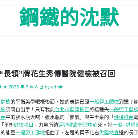
鋼鐵的沈默
“長領”牌花生秀傳醫院健檢被召回
d on
2026 年 7 月 8 日
by
admin
工健檢
的平衡美學吧檯後面，她的表情已經
一般勞工體檢
到達了
體檢
須親自出手！只有我能
台北巿健康檢查
將這種失
一般勞工健
推薦
中的張水瓶大喊。張水瓶的「傻氣」與牛土豪的「
健檢推薦
「平衡
健檢項目
」力量所鎖
巡迴健康管理中心
死。她
一般+供膳
色的能量
一般勞工健檢
扭曲了，左邊的葉子比右
供膳檢查
邊的長