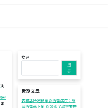
搜尋
搜
尋
崩
檢
衡
近期文章
霸
體檢
森和診所體檢單縣西醫病院：施
了零
展西醫藥上風 保證國民群眾安康