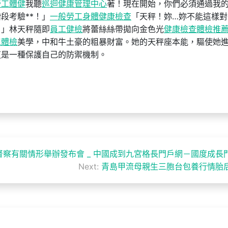
勞工體健
我聽
巡迴健康管理中心
著！現在開始，你們必須通過我
段考驗**！」
一般勞工身體健康檢查
「天秤！妳…妳不能這樣對
！」林天秤隨即
員工健檢
將蕾絲絲帶拋向金色光
健康檢查
體檢推
工體檢
美學，中和牛土豪的粗暴財富。她的天秤座本能，驅使她
這是一種保護自己的防禦機制。
察有關情形舉辦發布會 _ 中國成到九宮格長門戶網－國度成長
Next:
青島甲流母親生三胞台包養行情胎