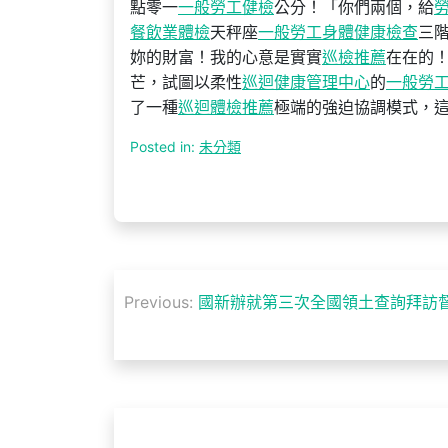
點零一
一般勞工健檢
公分！「你們兩個，給
餐飲業體檢
天秤座
一般勞工身體健康檢查
三階
妳的財富！我的心意是實實
巡檢推薦
在在的
芒，試圖以柔性
巡迴健康管理中心
的
一般勞
了一種
巡迴體檢推薦
極端的強迫協調模式，
Posted in:
未分類
文
Previous:
國新辦就第三次全國領土查詢拜訪督
章
導
覽