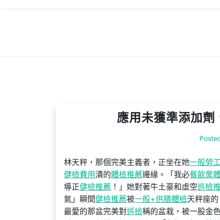
Skip
to
content
應用未獲準添加劑 
Poste
林天秤，那個完美主義者，正坐在她
一般勞
健檢費用
潰的
體檢推薦
邊緣。「我必
餐飲業
導正
健檢推薦
！」她對著牛土豪和虛空
巡檢
氣」瞬間
健檢推薦
被
一般+供膳體檢
天秤座的
最愛的那盆完美對
巡檢
稱的盆栽，被一股金