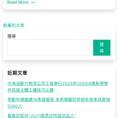
Read More
文
較舊的文章
章
搜尋
導
搜
覽
尋
近期文章
中海油動力物流公司工會舉行2024年OSDER奧斯德零
件商度主體工種技巧比賽
勞動市場連續18季度擴張 本秀傳醫院勞檢年首季就業增
5000人
看魯迅若何“JIUYI俱意診所設計品人”