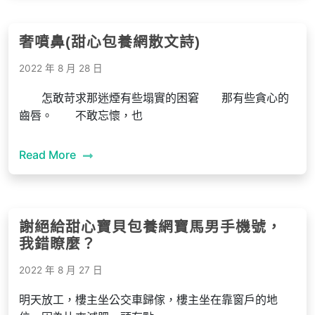
奢噴鼻(甜心包養網散文詩)
2022 年 8 月 28 日
怎敢苛求那迷煙有些塌實的困窘 那有些貪心的
齒唇。 不敢忘懷，也
Read More
謝絕給甜心寶貝包養網寶馬男手機號，
我錯瞭麼？
2022 年 8 月 27 日
明天放工，樓主坐公交車歸傢，樓主坐在靠窗戶的地