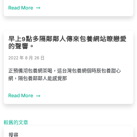
Read More
早上9點多隔鄰鄰人傳來包養網站瞭戀愛
的聲響。
2022 年 8 月 26 日
正預備沏包養網茶喝，這台灣包養網個時辰包養甜心
網，隔包養鄰鄰人能感覺那
Read More
文
較舊的文章
章
搜尋