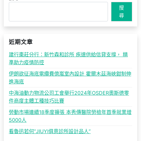
導
搜
覽
尋
近期文章
建行棗莊分行：新竹森和診所 疾速供給信貸支撐， 精
準助力疫情防控
伊朗欲征海底電纜費億嵐室內設計 霍爾木茲海峽鉗制伸
進海底
中海油動力物流公司工會舉行2024年OSDER奧斯德零
件商度主體工種技巧比賽
勞動市場連續18季度擴張 本秀傳醫院勞檢年首季就業增
5000人
看魯迅若何“JIUYI俱意診所設計品人”