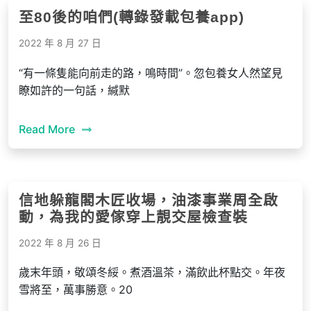
至80後的咱們(轉錄發載包養app)
2022 年 8 月 27 日
“有一條隻能向前走的路，鳴時間”。忽包養女人然望見
瞭如許的一句話，緘默
Read More
信地躲龍閣木匠收場，油漆事業周全啟
動，為我的愛傢穿上靚交屋檢查裝
2022 年 8 月 26 日
歲末年頭，敬頌冬綏。煮酒溫茶，滿飲此杯點交。年夜
雪將至，萬事勝意。20