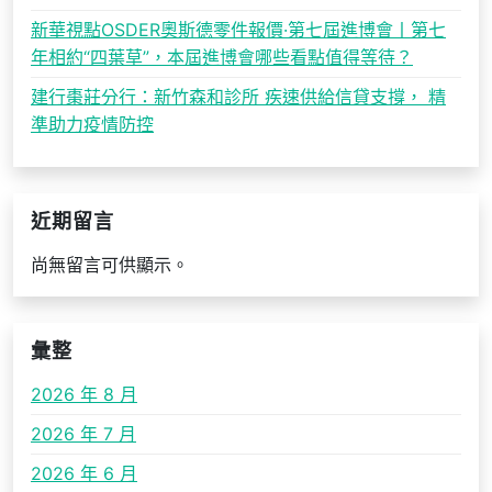
新華視點OSDER奧斯德零件報價·第七屆進博會丨第七
年相約“四葉草”，本屆進博會哪些看點值得等待？
建行棗莊分行：新竹森和診所 疾速供給信貸支撐， 精
準助力疫情防控
近期留言
尚無留言可供顯示。
彙整
2026 年 8 月
2026 年 7 月
2026 年 6 月