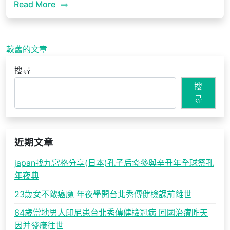
Read More
文
較舊的文章
章
搜尋
導
搜
覽
尋
近期文章
japan找九宮格分享(日本)孔子后裔參與辛丑年全球祭孔
年夜典
23歲女不敵癌魔 年夜學開台北秀傳健檢課前離世
64歲當地男人印尼患台北秀傳健檢冠病 回國治療昨天
因并發癥往世