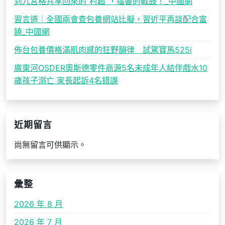
到九宮格共享回來的“村超”，擂響的戰鼓！_中國網
習言道｜全國兩會查包養網站比擬，習近平再談配合富
饒_中國網
佈台包養價格滿肌肉感的狂野韻律 試駕寶馬525i
廣東河OSDER奧斯德零件商源5名未成年人結伴戲水10
歲孩子溺亡 家長起訴4名錯誤
近期留言
尚無留言可供顯示。
彙整
2026 年 8 月
2026 年 7 月