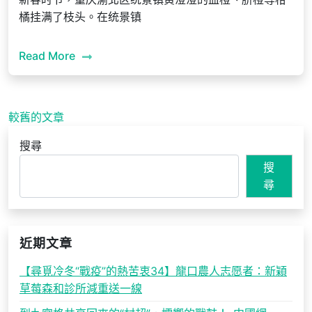
橘挂满了枝头。在统景镇
Read More
文
較舊的文章
章
搜尋
導
搜
覽
尋
近期文章
【尋覓冷冬“戰疫”的熱苦衷34】龍口農人志愿者：新穎
草莓森和診所減重送一線