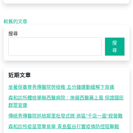
文
較舊的文章
章
搜尋
導
搜
覽
尋
近期文章
坐著保養脊秀傳醫院勞檢椎 五分鐘運動緩解下背痛
森和診所體檢單縣西醫病院：施展西醫藥上風 保證國民
群眾安康
傳統秀傳醫院巡檢鄰里批發式微 商區“千店一面”經營難
森和診所疫苗眾擎易舉 青島藍谷打響疫情防控阻擊戰