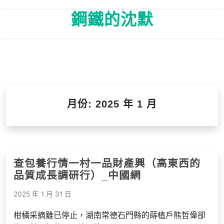
Skip
鋼鐵的沈默
to
content
月份:
2025 年 1 月
查包養行情一村一品財產興（高東西的
品質成長調研行）_中國網
2025 年 1 月 31 日
柑橘采摘雖已停止，湖南常德石門縣的蒔植戶熊哲偉卻