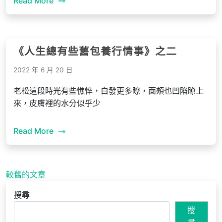
Read More
《人生總有些舊包養行情事》之二
2022 年 6 月 20 日
老松這段時光有些憔悴，白發更多瞭，面頰也凹陷瞭上
來，皮膚裡的水分似乎少
Read More
文
較舊的文章
章
搜尋
導
搜