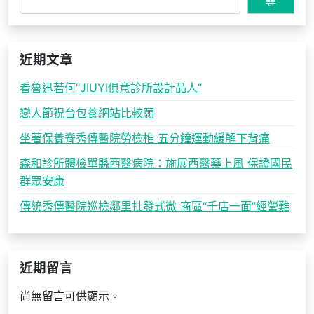
覽
尋
近期文章
看魯迅若何“JIUYI俱意診所設計品人”
戀人節祝台包養網站比較願
坐著保養脊秀傳醫院勞檢椎 五分鐘運動緩解下背痛
森和診所體檢單縣西醫病院：施展西醫藥上風 保證國民
群眾安康
傳統秀傳醫院巡檢鄰里批發式微 商區“千店一面”經營難
近期留言
尚無留言可供顯示。