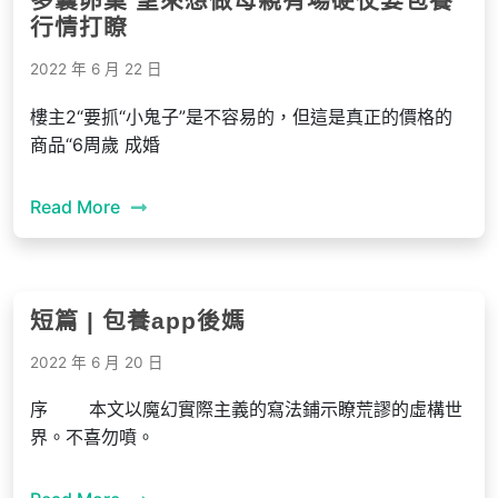
多囊卵巢 望來想做母親有場硬仗要包養
行情打瞭
2022 年 6 月 22 日
樓主2“要抓“小鬼子”是不容易的，但這是真正的價格的
商品“6周歲 成婚
Read More
短篇 | 包養app後媽
2022 年 6 月 20 日
序 本文以魔幻實際主義的寫法鋪示瞭荒謬的虛構世
界。不喜勿噴。