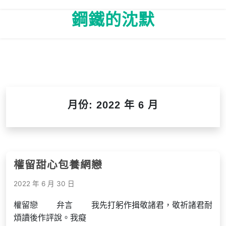
Skip
鋼鐵的沈默
to
content
月份:
2022 年 6 月
權留甜心包養網戀
2022 年 6 月 30 日
權留戀 弁言 我先打躬作揖敬諸君，敬祈諸君耐
煩讀後作評說。我癡