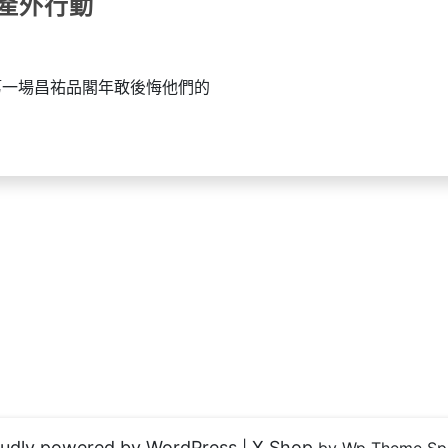
產外行動
年第一場昌祐品閣年敢後悔他們的
udly powered by WordPress
X Shop