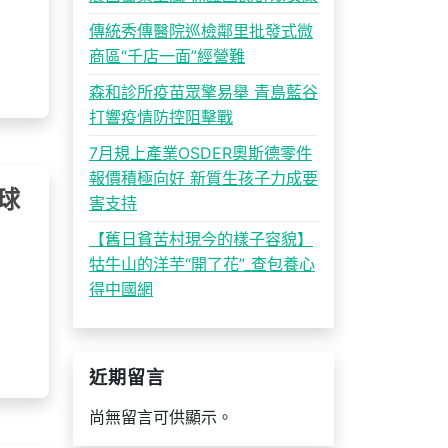
傳統秀傳醫院巡檢鄰里批發式微
商區“千店一面”經營難
森和診所疫苗眾擎易舉 青島藍谷
打響疫情防控阻擊戰
7月規上產業OSDER奧斯德零件
報價積極向好 新質生孩子力成要
球
害支持
【舊日貧苦村現今的樣子容貌】
牯牛山的洋芋“開了花”_查包養心
得中國網
近期留言
尚無留言可供顯示。