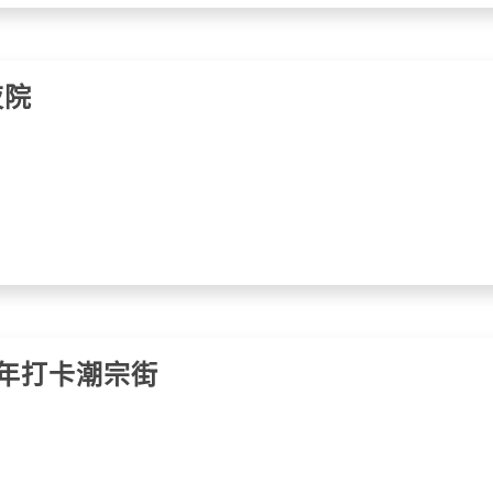
夜院
年打卡潮宗街