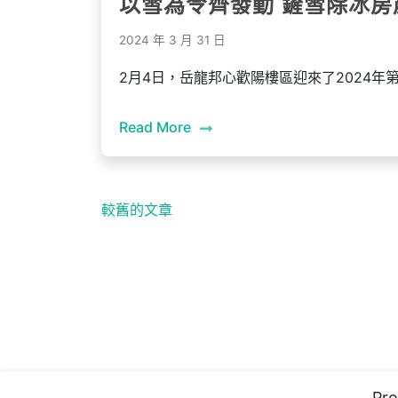
以雪為令齊發動 鏟雪除冰房
2024 年 3 月 31 日
2月4日，岳龍邦心歡陽樓區迎來了2024
Read More
文
較舊的文章
章
導
覽
Pro