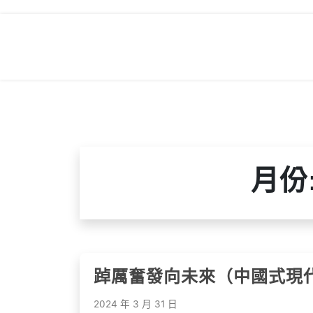
Skip
to
content
月份
踔厲奮發向未來（中國式現代
2024 年 3 月 31 日