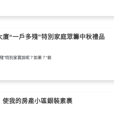
大廈“一戶多殘”特別家庭眾籌中秋禮品
殘”特別家寶說呢？如果？”裴
雪，使我的房產小區銀裝素裹