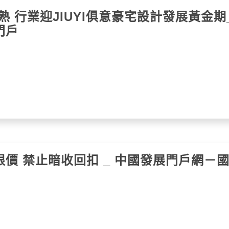
 行業迎JIUYI俱意豪宅設計發展黃金期
門戶
價 禁止暗收回扣 _ 中國發展門戶網－