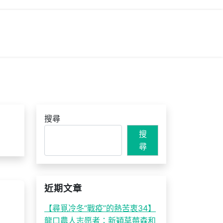
搜尋
搜
尋
近期文章
【尋覓冷冬“戰疫”的熱苦衷34】
龍口農人志愿者：新穎草莓森和