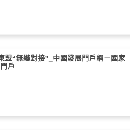
與東盟“無縫對接”_中國發展門戶網－國家
展門戶