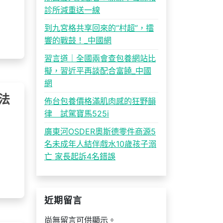
診所減重送一線
到九宮格共享回來的“村超”，擂
響的戰鼓！_中國網
習言道｜全國兩會查包養網站比
擬，習近平再談配合富饒_中國
網
法
佈台包養價格滿肌肉感的狂野韻
律 試駕寶馬525i
廣東河OSDER奧斯德零件商源5
名未成年人結伴戲水10歲孩子溺
亡 家長起訴4名錯誤
近期留言
尚無留言可供顯示。