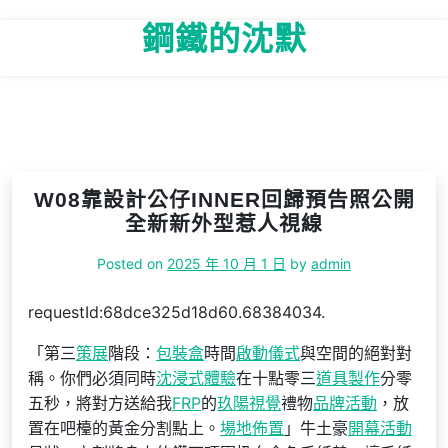
Skip
鋼鐵的沈默
to
content
W08靠設計公仔INNER回歸預告照公開
全新新外型惹人視線
Posted on
2025 年 10 月 1 日
by
admin
requestId:68dce325d18d60.68384034.
「第三
策展
階段：
包裝盒
時間
啟動儀式
與空間的絕對對
稱。你們必須同時
沈浸式體驗
在十點零三
道具製作
分零
五秒，將對方送給我
FRP
的
玖陽視覺
禮物
品牌活動
，放
置在吧檯的黃金分割點上。
場地佈置
」牛土豪
開幕活動