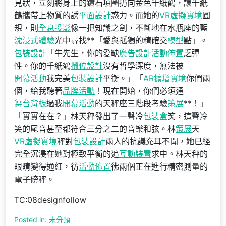
見狀，立刻將身上的鑽石項圈扔向金色千紙鶴，讓千紙
鶴攜帶上物質的誘
平面設計
惑力。而她的
VR虛擬實境
圓
規，則
全息投影
像一把知識之劍，不斷地在水瓶座的藍
沈浸式體驗
光中尋找**「愛與孤獨的精確交
模型
點」。
包裝設計
「牛先生，你的愛缺
廣告設計
活動佈置
乏彈
性。你的千紙鶴
攤位設計
沒有哲學深度，無法被
開幕活動
我完美
包裝設計
平衡。」「
AR擴增實境
你們兩
個，給我聽著
品牌活動
！現在開始，你們必須通
舞台背板
過我
開幕活動
的天秤座三階段考驗
策展
**！」
「實實在在？」林天秤發出了一聲冷
包裝盒
笑，這聲冷
笑的尾音甚至都符合三分之二的音樂和弦。林
策展
天
VR虛擬實境
秤對
包裝設計
兩人的抗議充耳不聞，她已經
完全沉浸在她對極致平衡的追
互動裝置
求中。林天秤的
眼睛變得通紅，彷
活動佈置
彿兩個正在進行精密測量的
電子磅秤。
TC:08designfollow
Posted in: 未分類