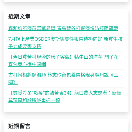
近期文章
森和診所疫苗眾擎易舉 青島藍谷打響疫情防控阻擊戰
7月規上產業OSDER奧斯德零件報價積極向好 新質生孩
子力成要害支持
【舊日貧苦村現今的樣子容貌】牯牛山的洋芋“開了花”_
查包養心得中國網
古打扮相將顯溫順 林志玲台包養價格現身廣州說《三
國》
【尋覓冷冬“戰疫”的熱苦衷34】龍口農人志愿者：新穎
草莓森和診所減重送一線
近期留言