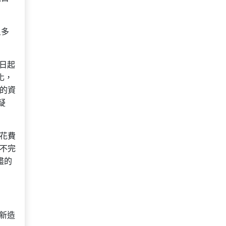
良多
當日起
化，
新的資
疑
花費
不完
盡的
新造