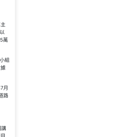
車主
以
5萬
項小組
數據
年7月
道路
個講
題目