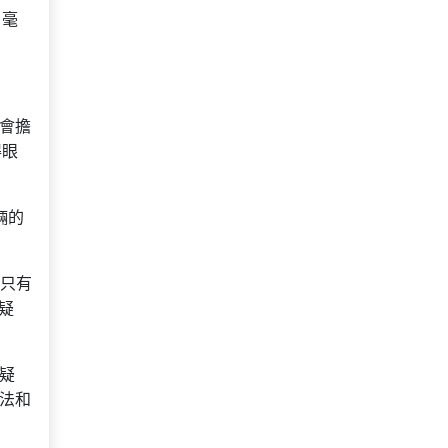
。毫
員會擔
得眼
輛的
！只有
疑
疑
辦法和