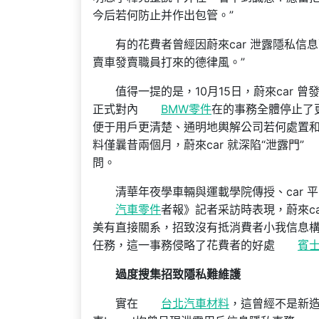
今后若何防止并作出包管。”
有的花費者曾經因蔚來car 泄露隱私信
賣車發賣職員打來的德律風。”
值得一提的是，10月15日，蔚來car 
正式對內
BMW零件
在的事務全體停止了
便于用戶更清楚、通明地輿解公司若何處置和
料僅曩昔兩個月，蔚來car 就深陷“泄露門”
問。
清華年夜學車輛與運載學院傳授、car 
汽車零件
者報》記者采訪時表現，蔚來c
美有直接關系，招致沒有抵消費者小我信息構
任務，這一事務侵略了花費者的好處
賓
過度搜集招致隱私難維護
實在
台北汽車材料
，這曾經不是新造