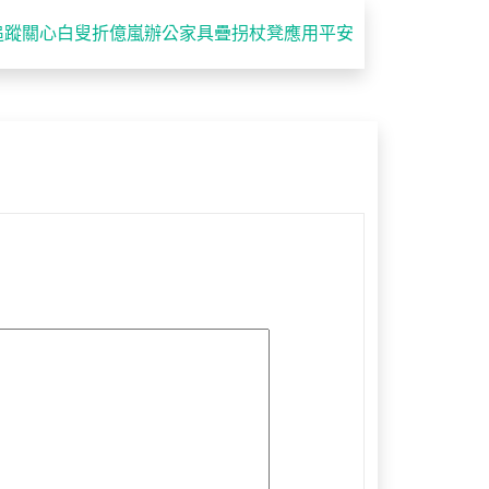
追蹤關心白叟折億嵐辦公家具疊拐杖凳應用平安