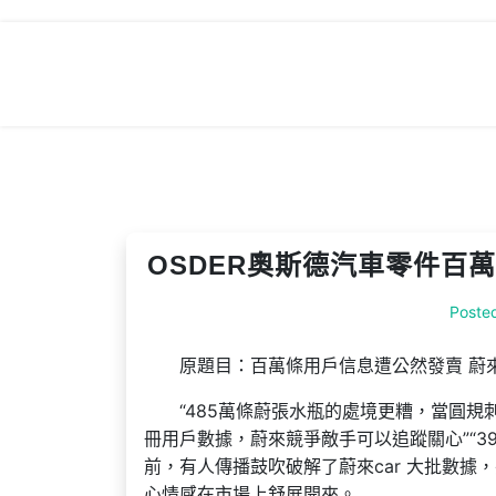
Skip
to
content
OSDER奧斯德汽車零件百萬
Poste
原題目：百萬條用戶信息遭公然發賣 蔚來
“485萬條蔚張水瓶的處境更糟，當圓
冊用戶數據，蔚來競爭敵手可以追蹤關心”“39
前，有人傳播鼓吹破解了蔚來car 大批數
心情感在市場上舒展開來。