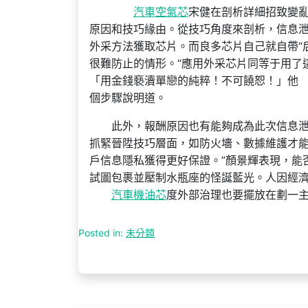
汽車空氣芯
宋健在剖析詳細招致變
原因和技巧緣由。從技巧角度來剖析，信息泄
外采方法獲取芯片。而良多芯片自己就自帶“
很難防止的情形。“應用外采芯片同等于用了這
「用金錢褻瀆單戀的純粹！不可饒恕！」他
個步驟說明道。
此外，報酬原因也有能夠成為此次信息泄
抓緊晉陞技巧層面，如防火墻、數據維護才
戶信息隱私獲得更好保證。”顏景輝表現，能
試圖包裹並壓制水瓶座的怪誕藍光。人因經
汽車機油芯
度外部治理也要擺放在劃一
Posted in:
未分類