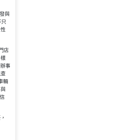
頻發與
不只
全性
門店
一樣
個辦事
能查
車輛
事與
信
豪，