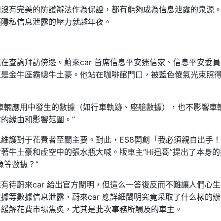
如沒有完美的防護辦法作為保證，都有能夠成為信息泄露的泉源
護隱私信息泄露的壓力就越年夜。
在查詢拜訪傍邊。蔚來car 首席信息平安迷信家、信息平安委
正是金牛座霸總牛土豪。他站在咖啡館門口，被藍色傻氣光束照
。
車輛應用中發生的數據（如行車軌跡、座艙數據），也不影響車
的緣由和影響范圍。”
維護對于花費者至關主要。對此，ES8開創「我必須親自出手
著牛土豪和虛空中的張水瓶大喊。版車主“Hi迅哥”提出了本身的
像等數據？”
有待蔚來car 給出官方闡明，但這么一答復反而不難讓人們心生
據等數據信息泄露，蔚來car 應詳細闡明究竟采取了什么樣的
于緩解花費市場焦炙，尤其是此次事務所觸及的車主。