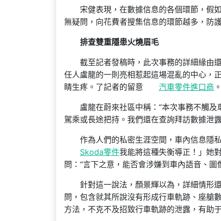
宋健表現，在數據信息的各個環節，假
無疑問，向花費者搜集信息的環節越多，防
排查雙重隱患火燒眉毛
截至記者發稿時，此次事務的詳細緣由還
任人盧龍的一則亮相惹起這場混亂的中心，
睛生疼。了記者的留意
汽車零件進口商
盧龍在蔚來社區中稱：“本次事務不觸及
駕乘或長途把持。我們還在查詢拜訪數據泄露
作為人們的私密生涯空間，車內信息隱私
Skoda零件
我能將這種失衡導正！」她對
問：“言下之意，能否會涉嫌到車內語音、圖
針對這一說法，顏景輝以為，詳細情形還
問，包含就其所說沒有形成行車軌跡、座艙數
方法，不克不及招致行車軌跡的泄露，有助