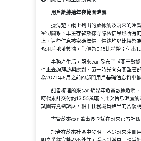
用戶數據遭年夜範圍泄露
據清楚，網上列出的數據觸及蔚來的運
密切關系、車主存款數據等隱私信息也所有
上。這些信息被密碼標價，價錢均以比特幣為單
條用戶地址數據，售價為0.15比特幣；付出
事務產生后，蔚來car 發布了《關于
停止查詢拜訪與應對，第一時光向有關監管
為2021年8月之前的部門用戶基礎信息和車
記者梳理蔚來car 近幾年發賣數據發明，在2
時代累計交付約12.55萬輛。此次信息泄
試圖尋覓到謎底，相干任務職員給出的答復稱
盡管蔚來car 董事長李斌在蔚來官方
記者在蔚來社區中發明，不少蔚來注冊用
明息爭釋完整說不外往，看不到誠意！應當