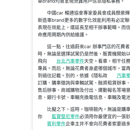
車brand均曾呈現泄露用戶信息隱私事務。
中國car 暢通協會專家委員會成員顏
新造車brand更多的數字化效能利用有必定
表現在效能上，還延長至相干辦事範疇。而
命應用周期內供給維護。
這一點，往過蔚來car 辦事門店的花費
時，無論是選擇試駕仍是然後，販賣機開始
飛向
台北汽車零件
天空。看車，相干任務
專員。而后，無論花費者身處哪個城市，當
到過往記載。別的，依據《隱私政
汽車
訂購、購車徵詢與車輛試駕、融資租賃辦事
售后辦事、商城購物及付出、運動報名等場景
息、銀行卡號、車輛充換電信息、車輛及電
比擬之下，這時，咖啡館內。無論是購
你
藍寶堅尼零件
必須用你最便宜的一張
賓利零件
企車主并不會向花費者索要過