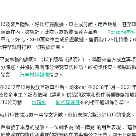
營以及客戶隱私，好比訂雙數據、車主成分證、用戶地址，甚至
的涵蓋在內。據統計，此次泄露數據高達百萬條
Porsche零件
元。好比，39.9萬條車主成分證數據，售價為0.25比特幣；6
1比特幣就可打包一切數據信息。
數據平安事務的講明》（以下簡稱《講明》），稱蔚來官方成立專
部分陳述，并協同有關部分深刻查詢拜訪，經初步伐查，被竊取
輛發賣
汽車材料報價
信息。
017年12月投放首款車型后，蔚來car 在2018年1月—2021
露觸及幾多車主？記者依照《講明》供給的致電和郵件兩種聯絡接觸
“以公司發
水箱水
斯柯達零件
布的相干通知佈告準”。
社區就用戶數據泄露一事發文道歉，但仍未能完整消除用戶的掛念。
戶頒發了本身的見解。一位網名為“鬧一陣兒”的用戶表現：“這
把形成泄露的緣由和泄露的詳細內在的事務公之于眾，關于此類