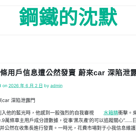
鋼鐵的沈默
條用戶信息遭公然發賣 蔚來car 深陷泄
d on
2026 年 6 月 2 日
by
admin
car 深陷泄露門
規刺入他的藍光時，他感到一股強烈的自我審視
水箱精
衝擊。
.9萬條車主用戶成分證數據，從事‘黑灰產’的可以追蹤關心”……
據，并公然在收集長進行發賣。一時光，花費市場對于小我信息維