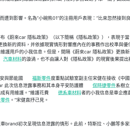
息而遭到影響。名為“小碗熊01”的注冊用戶表現：“比來忽然接到
曾發布《蔚來car 隱私政策》（以下簡稱《隱私政策》），表現于
更換新的資料，并依據現實情形對響應內在的事務作出校準與優
維護用戶的小我信息。但是，間隔《蔚來car 隱私政策》更換
汽車材料
的漩渦，也不由讓人對《隱私政策》的現實後果提出
平安與節能國
福斯零件
度重點試驗室副主任宋健在接收《中國
ar 此次信息泄露事務和其本身平安防護體
保時捷零件
系樹立
成有用維護。“維護花費
德系車材料
者的小我信息是車企應
士零件
。”宋健直抒己見。
車brand初次呈現信息泄露的情形。此前，特斯拉、小鵬等多家