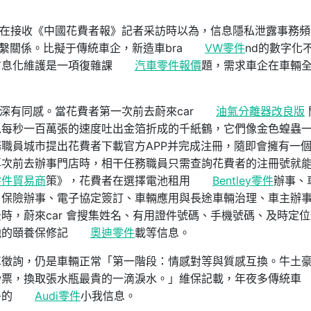
景輝在接收《中國花費者報》記者采訪時以為，信息隱私泄露事務
聯繫關係。比擬于傳統車企，新造車bra
VW零件
nd的數字化
信息化維護是一項復雜課
汽車零件報價
題，需求車企在車輛
者深有同感。當花費者第一次前去蔚來car
油氣分離器改良版
以每秒一百萬張的速度吐出金箔折成的千紙鶴，它們像金色蝗蟲
職員城市提出花費者下載官方APP并完成注冊，隨即會擁有一
再次前去辦事門店時，相干任務職員只需查詢花費者的注冊號就
零件貿易商
策》，花費者在選擇電池租用
Bentley零件
辦事、
、保險辦事、電子協定簽訂、車輛應用與長途車輛治理、車主辦
時，蔚來car 會搜集姓名、有用證件號碼、手機號碼、及時定位
池的頤養保修記
奧迪零件
載等信息。
車徵詢，仍是車輛正常「第一階段：情感對等與質感互換。牛土
鈔票，換取張水瓶最貴的一滴淚水。」維保記載，年夜多傳統車
多的
Audi零件
小我信息。