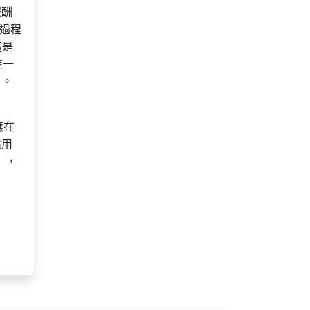
報酬
由過程
這是
進一
口。
應在
應用
」，