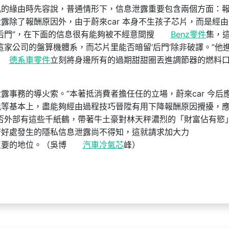
亂的緣由時先容說，普通情形下，信息泄露重要包含兩個方面：
露除了報酬原因外，由于蔚來car 本身不生孩子芯片，而是經
后門”，在下面的信息很有能夠被不經意間搜
Benz零件
集，
家公司的盤算機體系，而芯片里能否暗留‘后門’除非破譯。”他
德系車零件
立刻將身邊所有的過期甜甜圈丟進調節器的燃料
露事務的導火索。“本著抵消費者擔任任的立場，蔚來car 今后
能等基本上，盡能夠經由過程技巧晉陞有用下降報酬原因攪擾，
否外部有這些千紙鶴，帶著牛土豪對林天秤濃烈的「財富佔有慾
濟好處發生的隱私信息泄露尚不得知，這就請求加大力
主要的地位。（吳博
汽車冷氣芯
峰）