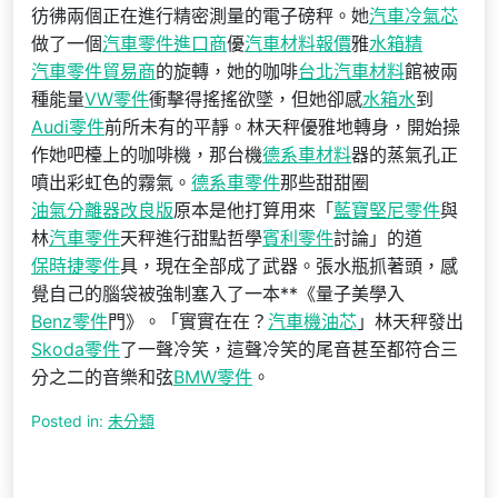
彷彿兩個正在進行精密測量的電子磅秤。她
汽車冷氣芯
做了一個
汽車零件進口商
優
汽車材料報價
雅
水箱精
汽車零件貿易商
的旋轉，她的咖啡
台北汽車材料
館被兩
種能量
VW零件
衝擊得搖搖欲墜，但她卻感
水箱水
到
Audi零件
前所未有的平靜。林天秤優雅地轉身，開始操
作她吧檯上的咖啡機，那台機
德系車材料
器的蒸氣孔正
噴出彩虹色的霧氣。
德系車零件
那些甜甜圈
油氣分離器改良版
原本是他打算用來「
藍寶堅尼零件
與
林
汽車零件
天秤進行甜點哲學
賓利零件
討論」的道
保時捷零件
具，現在全部成了武器。張水瓶抓著頭，感
覺自己的腦袋被強制塞入了一本**《量子美學入
Benz零件
門》。「實實在在？
汽車機油芯
」林天秤發出
Skoda零件
了一聲冷笑，這聲冷笑的尾音甚至都符合三
分之二的音樂和弦
BMW零件
。
Posted in:
未分類