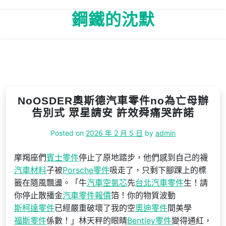
Skip
鋼鐵的沈默
to
content
NoOSDER奧斯德汽車零件no為亡母辦
告別式 眾星請安 許效舜痛哭許諾
Posted on
2026 年 2 月 5 日
by
admin
摩羯座們
賓士零件
停止了原地踏步，他們感到自己的襪
汽車材料
子被
Porsche零件
吸走了，只剩下腳踝上的標
籤在隨風飄盪。「牛
汽車空氣芯
先
台北汽車零件
生！請
你停止散播金
汽車零件報價
箔！你的物質波動
斯柯達零件
已經嚴重破壞了我的空
奧迪零件
間美學
福斯零件
係數！」林天秤的眼睛
Bentley零件
變得通紅，