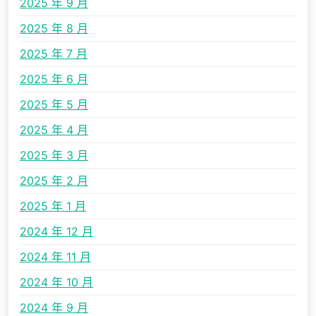
2025 年 9 月
2025 年 8 月
2025 年 7 月
2025 年 6 月
2025 年 5 月
2025 年 4 月
2025 年 3 月
2025 年 2 月
2025 年 1 月
2024 年 12 月
2024 年 11 月
2024 年 10 月
2024 年 9 月