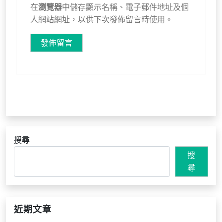
在
瀏覽器
中儲存顯示名稱、電子郵件地址及個
人網站網址，以供下次發佈留言時使用。
搜尋
搜
尋
近期文章