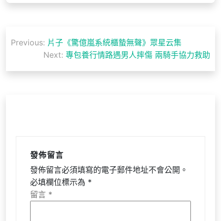
文
Previous:
片子《驚億嵐系統櫃蟄無聲》眾星云集
章
Next:
專包養行情路遇男人摔傷 兩騎手協力救助
導
覽
發佈留言
發佈留言必須填寫的電子郵件地址不會公開。
必填欄位標示為
*
留言
*