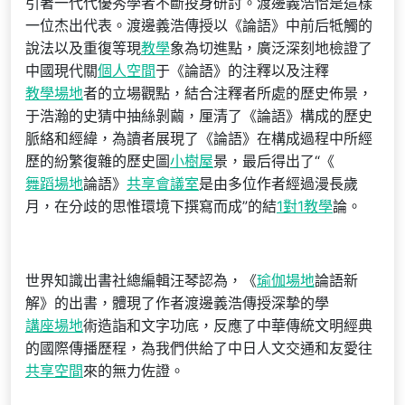
引著一代代優秀學者不斷投身研討。渡邊義浩恰是這樣
一位杰出代表。渡邊義浩傳授以《論語》中前后牴觸的
說法以及重復等現
教學
象為切進點，廣泛深刻地檢證了
中國現代關
個人空間
于《論語》的注釋以及注釋
教學場地
者的立場觀點，結合注釋者所處的歷史佈景，
于浩瀚的史猜中抽絲剝繭，厘清了《論語》構成的歷史
脈絡和經緯，為讀者展現了《論語》在構成過程中所經
歷的紛繁復雜的歷史圖
小樹屋
景，最后得出了“《
舞蹈場地
論語》
共享會議室
是由多位作者經過漫長歲
月，在分歧的思惟環境下撰寫而成”的結
1對1教學
論。
世界知識出書社總編輯汪琴認為，《
瑜伽場地
論語新
解》的出書，體現了作者渡邊義浩傳授深摯的學
講座場地
術造詣和文字功底，反應了中華傳統文明經典
的國際傳播歷程，為我們供給了中日人文交通和友愛往
共享空間
來的無力佐證。