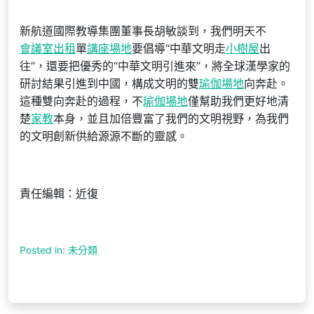
新航道國際教導集團董事長胡敏談到，我們明天不
會議室出租
單
講座場地
要倡導“中華文明走
小樹屋
出
往”，還要把優秀的“中華文明引進來”，將全球漢學家的
研討結果引進到中國，構成文明的雙
瑜伽場地
向奔赴。
這種雙向奔赴的過程，不
瑜伽場地
僅幫助我們更好地清
楚
家教
本身，並且加倍豐富了我們的文明視野，為我們
的文明創新供給源源不斷的靈感。
責任編輯：近復
Posted in: 未分類