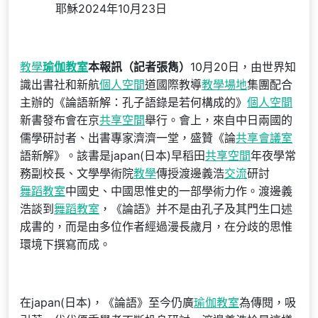
耶穌2024年10月23日
教學
瑜伽教室
本報訊（記者張雋）
10月20日，由世界知
識出書社和新航
個人空間
道國際教導
教學場地
集團配合
主辦的《論語新解：孔子語錄是若何構成的》
個人空間
新書發布會在京
共享空間
舉行。會上，來自中日兩國的
儒學研討者、出書專家濟濟一堂，盛贊《論
共享會議室
語新解》。該書是japan(日本)早稻田
共享空間
年夜學常
務副校長、文學學術院
教學
傳授渡邊義浩
交流
研討
舞蹈教室
中國史、中國思惟史的一部學術力作。渡邊義
浩談到
舞蹈教室
，《論語》并不是由孔子及其門生口述
成書的，而是由多位作者經過漫長歲月，在分歧的思惟
環境下撰寫而成。
在japan(日本)，《論語》至今仍廣
瑜伽教室
為傳閱，吸