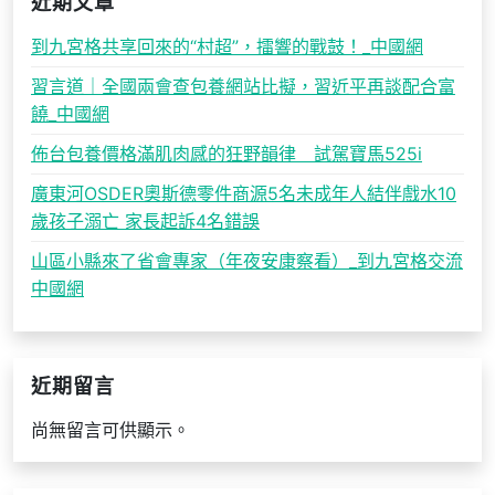
近期文章
到九宮格共享回來的“村超”，擂響的戰鼓！_中國網
習言道｜全國兩會查包養網站比擬，習近平再談配合富
饒_中國網
佈台包養價格滿肌肉感的狂野韻律 試駕寶馬525i
廣東河OSDER奧斯德零件商源5名未成年人結伴戲水10
歲孩子溺亡 家長起訴4名錯誤
山區小縣來了省會專家（年夜安康察看）_到九宮格交流
中國網
近期留言
尚無留言可供顯示。