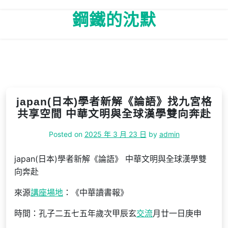
Skip
鋼鐵的沈默
to
content
japan(日本)學者新解《論語》找九宮格
共享空間 中華文明與全球漢學雙向奔赴
Posted on
2025 年 3 月 23 日
by
admin
japan(日本)學者新解《論語》 中華文明與全球漢學雙
向奔赴
來源
講座場地
：《中華讀書報》
時間：孔子二五七五年歲次甲辰玄
交流
月廿一日庚申