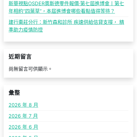
新華視點OSDER奧斯德零件報價·第七屆進博會丨第七
年相約“四葉草”，本屆進博會哪些看點值得等待？
建行棗莊分行：新竹森和診所 疾速供給信貸支撐， 精
準助力疫情防控
近期留言
尚無留言可供顯示。
彙整
2026 年 8 月
2026 年 7 月
2026 年 6 月