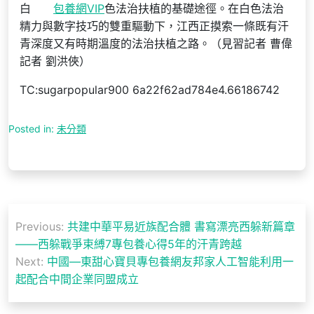
白
包養網VIP
色法治扶植的基礎途徑。在白色法治
精力與數字技巧的雙重驅動下，江西正摸索一條既有汗
青深度又有時期溫度的法治扶植之路。（見習記者 曹偉
記者 劉洪俠）
TC:sugarpopular900 6a22f62ad784e4.66186742
Posted in:
未分類
文
Previous:
共建中華平易近族配合體 書寫漂亮西躲新篇章
章
——西躲戰爭束縛7專包養心得5年的汗青跨越
導
Next:
中國—東甜心寶貝專包養網友邦家人工智能利用一
起配合中間企業同盟成立
覽