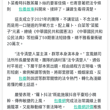
卜菜肴時抖散蒸蘿卜絲的要害伎倆，也寄意著把法令條
則
包養故事
抖開來、揉碎了，讓蒼生看得清楚。
這支成立于2021年的團隊，不講官話、不念法條，
而是用一口隧道的萍鄉方言，配上蘿卜、白菜等“菜籃
子”元素，繚繞《中華國民共和國憲法》《中華國民共和
公民法典》等拍攝了59期普法短錄像，總不雅看量衝破
20萬次。
“法令清楚人當主演，群眾本身演本身。” 宣風鎮司
法所所長嚴瑩表現，團隊約請村落“法令清楚人”、通俗
村平易近、下層干部本質出鏡，經由過程方言嘮嗑、情
形短劇、案例解讀等情勢，將鄰里膠葛、婚姻家庭、反
詐
包養
防說謊等群眾關懷的法令熱門，轉化為淺顯
易懂的鄉土話語。
嚴瑩表現，“蘿卜抖法”既能施展抖音平臺短小精
幹、傳佈敏捷的上風，
包養網
完成法治常識線上普
遍籠罩，又能聯動線下普法陣地，
包養網評價
推進