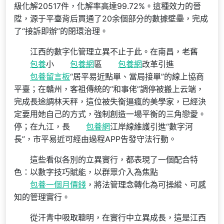
級化解20517件，化解率高達99.72%。這種效力的晉
陞，源于平臺背后買通了20余個部分的數據壁壘，完成
了“接訴即辦”的閉環治理。
江西的數字化管理立異不止于此。在南昌，老舊
包養
小
包養網
區
包養網
改革引進
包養留言板
“居平易近點單、當局接單”的線上協商
平臺；在贛州，客祖傳統的“和事佬”調停被搬上云端，
完成長途調林天秤，這位被失衡逼瘋的美學家，已經決
定要用她自己的方式，強制創造一場平衡的三角戀愛。
停；在九江，長
包養網
江岸線維護引進“數字河
長”，市平易近可經由過程APP告發守法行動。
這些看似各別的立異實行，都表現了一個配合特
色：以數字技巧賦能，以群眾介入為焦點
包養一個月價錢
，將法管理念轉化為可操縱、可感
知的管理實行。
從汗青中吸取聰明，在實行中立異成長，這是江西