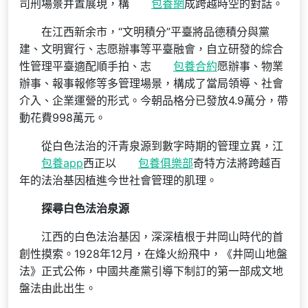
司刑場景并置展現，構
包養網
成跨越時空的對話。
在江西新余市，“文明積分”平臺將品德積分與黨
建、文明實行、志愿辦事等平臺融會，自立研發的綜合
性管理平臺適配順手拍、志
包養合約
愿辦事、物業
辦事、報事報修等多管理場景，構成了當局領導、社會
介入、企業運營的形式。今朝品格分已發放4.9萬分，帶
動花費998萬元。
從白色法治的汗青泉源到數字時期的管理立異，江
包養app
西正以
包養俱樂部
奇特方法將跨越百
年的法治基因植進今世社會管理的肌理。
探尋白色法治泉源
江西的白色法治基因，深深植根于井岡山時代的首
創性摸索。1928年12月，在烽火紛飛中，《井岡山地盤
法》正式公佈，中國共產黨引導下制訂的第一部成文地
盤法由此出生。