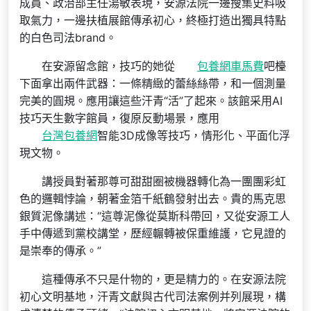
成員、政治部主任湯敏表現，安源法院一邊搜集史料吸
取氣力，一邊扶植展館傳承初心，終極打造出獨具特點
的白色司法brand。
在安源留念館，技巧的她從
包養網車馬費
吧檯
下面拿出兩件武器：一條精緻的蕾絲絲帶，和一個測量
完美的圓規。應用讓這些汗青“活”了起來。該館采用AI
技巧天生數字館員，復原反動場景，應用
台灣包養網
智能3D成像等技巧，情形化、平面化浮
現文物。
講授員對著那尊可甜甜圈被機器轉化為一團團彩虹
色的邏輯悖論，朝著金箔千紙鶴發射出去。貴的馬克思
銀質泥像講述：“這尊泥像從莫斯科帶回，又從安源工人
手中傳遞到黨校講堂，歷經輾轉被保重維護，它見證的
是崇奉的傳承。”
這種傳承不只是什物的，更是精力的。在安源法院
初心文明基地，汗青文獻與古代司法案例并列展現，構