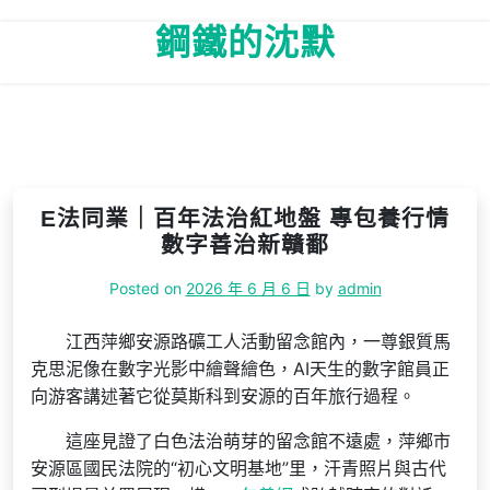
Skip
鋼鐵的沈默
to
content
E法同業｜百年法治紅地盤 專包養行情
數字善治新贛鄱
Posted on
2026 年 6 月 6 日
by
admin
江西萍鄉安源路礦工人活動留念館內，一尊銀質馬
克思泥像在數字光影中繪聲繪色，AI天生的數字館員正
向游客講述著它從莫斯科到安源的百年旅行過程。
這座見證了白色法治萌芽的留念館不遠處，萍鄉市
安源區國民法院的“初心文明基地”里，汗青照片與古代