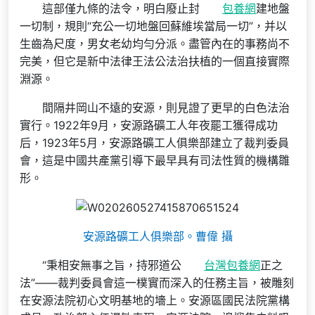
這部僅九條的法令，明白廢止封
包養網
建地盤
一切制，規則“充公一切地盤回蘇維埃當局一切”，并以
生齒為尺度，男女老幼均勻分派。盡管內在的事務尚不
完美，但它是新中法律王法公法治扶植的一個直接實際
淵源。
間隔井岡山不遠的安源，則見證了更早的白色法治
實行。1922年9月，安源路礦工人年夜罷工獲得成功
后，1923年5月，安源路礦工人俱樂部建立了裁判委員
會，這是中國共產黨引導下最早具有司法性質的機構雛
形。
安源路礦工人俱樂部。曹偉 攝
“秉相安無事之旨，持邪道公
台灣包養網
正之
法”——裁判委員會這一樸實而深入的任務主旨，被雕刻
在安源法院初心文明基地的墻上。安源區國民法院黨構