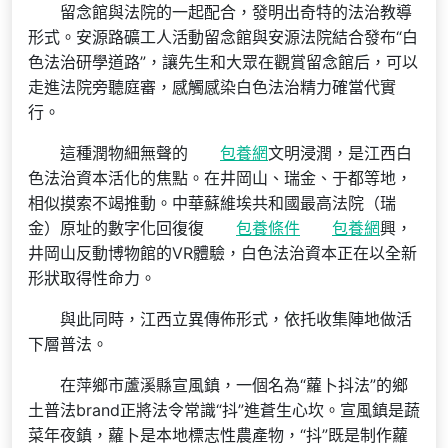
留念館與法院的一起配合，發明出奇特的法治教導
形式。安源路礦工人活動留念館與安源法院結合發布“白
色法治研學道路”，讓先生和大眾在觀賞留念館后，可以
走進法院旁聽庭審，感觸感染白色法治精力確當代實
行。
這種潤物細無聲的
包養網
文明浸潤，是江西白
色法治資本活化的焦點。在井岡山、瑞金、于都等地，
相似摸索不竭推動。中華蘇維埃共和國最高法院（瑞
金）原址的數字化回復復
包養條件
包養網
興，
井岡山反動博物館的VR體驗，白色法治資本正在以全新
形狀取得性命力。
與此同時，江西立異傳佈形式，依托收集陣地做活
下層普法。
在萍鄉市蘆溪縣宣風鎮，一個名為“蘿卜抖法”的鄉
土普法brand正將法令常識“抖”進蒼生心坎。宣風鎮是蔬
菜年夜鎮，蘿卜是本地標志性農產物，“抖”既是制作蘿