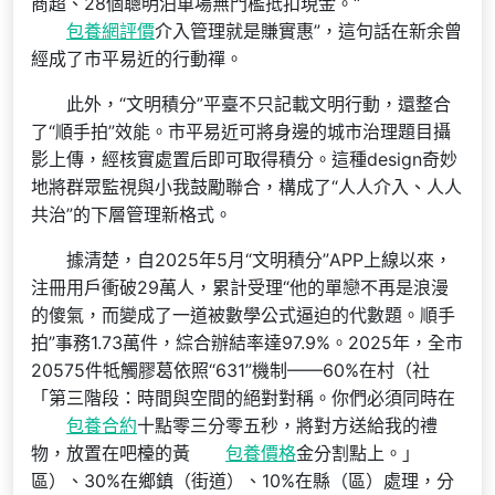
商超、28個聰明泊車場無門檻抵扣現金。“
包養網評價
介入管理就是賺實惠”，這句話在新余曾
經成了市平易近的行動禪。
此外，“文明積分”平臺不只記載文明行動，還整合
了“順手拍”效能。市平易近可將身邊的城市治理題目攝
影上傳，經核實處置后即可取得積分。這種design奇妙
地將群眾監視與小我鼓勵聯合，構成了“人人介入、人人
共治”的下層管理新格式。
據清楚，自2025年5月“文明積分”APP上線以來，
注冊用戶衝破29萬人，累計受理“他的單戀不再是浪漫
的傻氣，而變成了一道被數學公式逼迫的代數題。順手
拍”事務1.73萬件，綜合辦結率達97.9%。2025年，全市
20575件牴觸膠葛依照“631”機制——60%在村（社
「第三階段：時間與空間的絕對對稱。你們必須同時在
包養合約
十點零三分零五秒，將對方送給我的禮
物，放置在吧檯的黃
包養價格
金分割點上。」
區）、30%在鄉鎮（街道）、10%在縣（區）處理，分