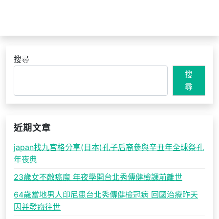
搜尋
搜
尋
近期文章
japan找九宮格分享(日本)孔子后裔參與辛丑年全球祭孔
年夜典
23歲女不敵癌魔 年夜學開台北秀傳健檢課前離世
64歲當地男人印尼患台北秀傳健檢冠病 回國治療昨天
因并發癥往世