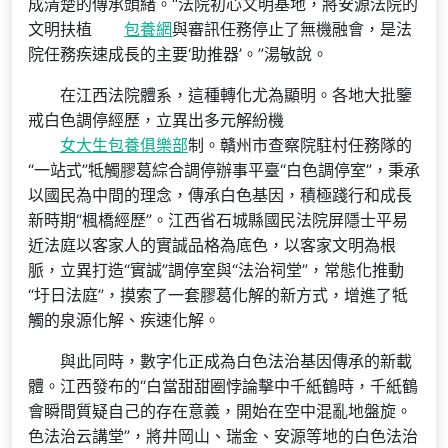
成清楚的傳承頭緒。“法院初心文明基地，將安源法院的
文明扶植
包養網
與審訊任務停止了無機融會，是法
院任務疾速成長的主要‘助推器’。”湯敏說。
在江西法院體系，這種轉化尤為顯明。各地大批鑒
戒白色調停經歷，立異出多元解紛機
女大生包養俱樂部
制。贛州市查察院駐村任務隊的
“一站式”牴觸膠葛綜合調停辦事平臺“白色調停室”，秉承
以國民為中間的理念，傳承白色基因，積極踐行和成長
新時期“楓橋經歷”。江西省石城縣國民法院屏隱士平易
近法庭以客家人的實誠品格為底色，以客家文明為根
脈，立異打造“實誠”調停室與“法治祠堂”，常態化推動
“圩日法庭”，摸索了一套膠葛化解的新方式，增進了牴
觸的泉源化解、疾速化解。
與此同時，數字化正成為白色法治基因傳承的新載
體。江西發布的“白當甜甜圈悖論擊中千紙鶴時，千紙鶴
會瞬間質疑自己的存在意義，開始在空中混亂地盤旋。
色法治云講堂”，將井岡山、瑞金、安源等地的白色法治