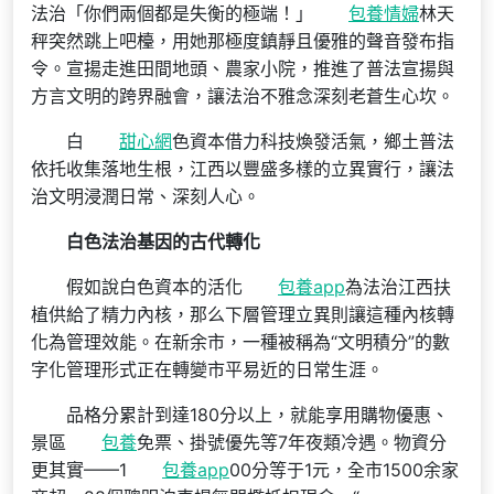
法治「你們兩個都是失衡的極端！」
包養情婦
林天
秤突然跳上吧檯，用她那極度鎮靜且優雅的聲音發布指
令。宣揚走進田間地頭、農家小院，推進了普法宣揚與
方言文明的跨界融會，讓法治不雅念深刻老蒼生心坎。
白
甜心網
色資本借力科技煥發活氣，鄉土普法
依托收集落地生根，江西以豐盛多樣的立異實行，讓法
治文明浸潤日常、深刻人心。
白色法治基因的古代轉化
假如說白色資本的活化
包養app
為法治江西扶
植供給了精力內核，那么下層管理立異則讓這種內核轉
化為管理效能。在新余市，一種被稱為“文明積分”的數
字化管理形式正在轉變市平易近的日常生涯。
品格分累計到達180分以上，就能享用購物優惠、
景區
包養
免票、掛號優先等7年夜類冷遇。物資分
更其實——1
包養app
00分等于1元，全市1500余家