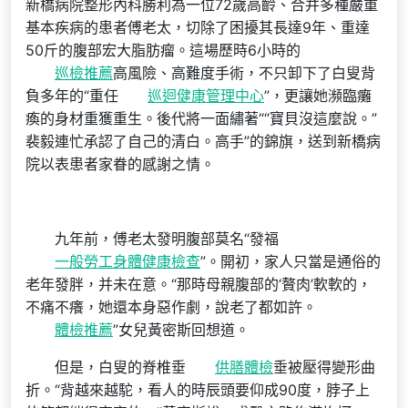
新橋病院整形內科勝利為一位72歲高齡、合并多種嚴重
基本疾病的患者傅老太，切除了困擾其長達9年、重達
50斤的腹部宏大脂肪瘤。這場歷時6小時的
巡檢推薦
高風險、高難度手術，不只卸下了白叟背
負多年的“重任
巡迴健康管理中心
”，更讓她瀕臨癱
瘓的身材重獲重生。後代將一面繡著““寶貝沒這麼說。”
裴毅連忙承認了自己的清白。高手”的錦旗，送到新橋病
院以表患者家眷的感謝之情。
九年前，傅老太發明腹部莫名“發福
一般勞工身體健康檢查
”。開初，家人只當是通俗的
老年發胖，并未在意。“那時母親腹部的‘贅肉’軟軟的，
不痛不癢，她還本身惡作劇，說老了都如許。
體檢推薦
”女兒黃密斯回想道。
但是，白叟的脊椎垂
供膳體檢
垂被壓得變形曲
折。“背越來越駝，看人的時辰頭要仰成90度，脖子上