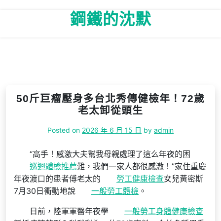
Skip
鋼鐵的沈默
to
content
50斤巨瘤壓身多台北秀傳健檢年！72歲
老太卸從頭生
Posted on
2026 年 6 月 15 日
by
admin
“高手！感激大夫幫我母親處理了這么年夜的困
巡迴體檢推薦
難，我們一家人都很感激！”家住重慶
年夜渡口的患者傅老太的
勞工健康檢查
女兒黃密斯
7月30日衝動地說
一般勞工體檢
。
日前，陸軍軍醫年夜學
一般勞工身體健康檢查