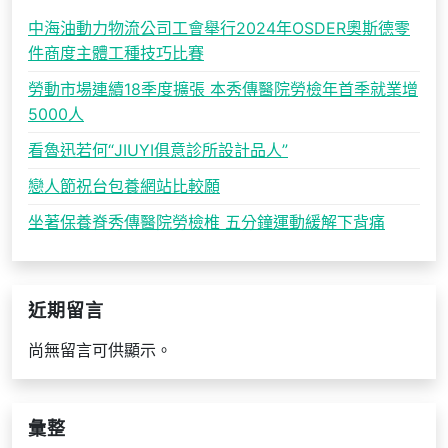
中海油動力物流公司工會舉行2024年OSDER奧斯德零
件商度主體工種技巧比賽
勞動市場連續18季度擴張 本秀傳醫院勞檢年首季就業增
5000人
看魯迅若何“JIUYI俱意診所設計品人”
戀人節祝台包養網站比較願
坐著保養脊秀傳醫院勞檢椎 五分鐘運動緩解下背痛
近期留言
尚無留言可供顯示。
彙整