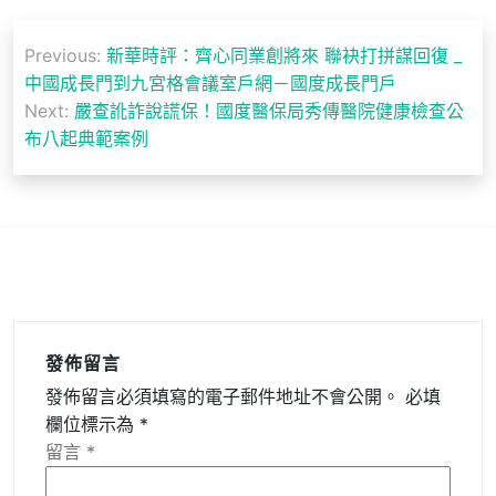
文
Previous:
新華時評：齊心同業創將來 聯袂打拼謀回復 _
章
中國成長門到九宮格會議室戶網－國度成長門戶
導
Next:
嚴查訛詐說謊保！國度醫保局秀傳醫院健康檢查公
布八起典範案例
覽
發佈留言
發佈留言必須填寫的電子郵件地址不會公開。
必填
欄位標示為
*
留言
*