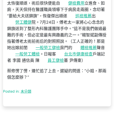
太恢復順遂，術后很快便能自
健檢費用
立進食、如
廁，天天保持在醫護職員領導下于病房走兩圈，念叨著
“要給大夫送錦旗”，恢復傑出順遂
巡檢推薦
出
勞工體健
院。7月24日，傅老太一家將心心念念的
錦旗送到了整形內科醫護團隊手中。“這不是我們做過最
難的手術，但必定是最有興趣義的之一。”楊智斌副傳授
指著傅老太術前術后的對照照說。（工人正確的！那是
她出嫁前閨
一般勞工健檢
房門的
體檢推薦
聲音
一般勞工體檢
。日報客
台北巿健康檢查
戶端記
者 李國 通信員 陳
員工健檢
薔 尹傳東）
蔡修愣了愣，連忙追了上去，遲疑的問道：“小姐，那兩
個怎麼辦？”
Posted in:
未分類