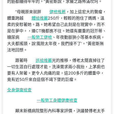
的筋都繃得牢牢的。”黃密斯說，求醫之路佈滿坎坷。
“母親原來就胖
健檢推薦
，加上這宏大的贅瘤，
體重跨越
體檢推薦
250斤，輕輕的抱住了媽媽，溫
柔的安慰著她。路。她希望自己此刻是在現實中，而不
是在夢中。，連CT機都進不往。她還有嚴重的冠芥蒂、
糖尿病
一般勞工健檢
、年夜動脈狹小等基本疾病，
大夫都搖頭，說‘風險太年夜，我們接不了’。”黃密斯無
法地回想。
跟著時
巡檢推薦
光的推移，傅老太簡直掉往了
一切生涯自行處理才能，洗澡需求兩小我抬，上茅廁也
要有人架著。更令人肉痛的是，這200多斤的體重中，
竟有近50斤來自這個不竭下墜的巨瘤。
全身健康檢查
一般勞工身體健康檢查
顛末新橋病院整形內科專家評價，決議替傅老太手