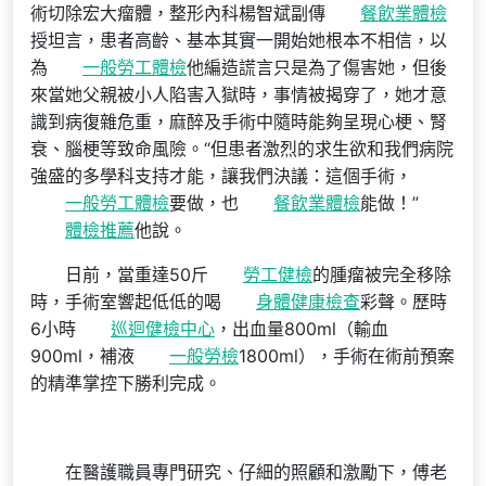
術切除宏大瘤體，整形內科楊智斌副傳
餐飲業體檢
授坦言，患者高齡、基本其實一開始她根本不相信，以
為
一般勞工體檢
他編造謊言只是為了傷害她，但後
來當她父親被小人陷害入獄時，事情被揭穿了，她才意
識到病復雜危重，麻醉及手術中隨時能夠呈現心梗、腎
衰、腦梗等致命風險。“但患者激烈的求生欲和我們病院
強盛的多學科支持才能，讓我們決議：這個手術，
一般勞工體檢
要做，也
餐飲業體檢
能做！”
體檢推薦
他說。
日前，當重達50斤
勞工健檢
的腫瘤被完全移除
時，手術室響起低低的喝
身體健康檢查
彩聲。歷時
6小時
巡迴健檢中心
，出血量800ml（輸血
900ml，補液
一般勞檢
1800ml），手術在術前預案
的精準掌控下勝利完成。
在醫護職員專門研究、仔細的照顧和激勵下，傅老