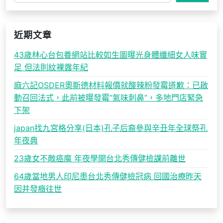
近期文章
43歲林心台包養網站比較如生圖曝光身體纖細女人味實
足 但法則紋裸露年紀
麻六記OSDER奧斯德材料報價就酸辣粉發霉道歉：已啟
動召回法式，此前被曝發霉“氣味刺鼻”，多地門店緊急
下架
japan找九宮格分享(日本)孔子后裔參與辛丑年全球祭孔
年夜典
23歲女不敵癌魔 年夜學開台北秀傳健檢課前離世
64歲當地男人印尼患台北秀傳健檢冠病 回國治療昨天
因并發癥往世