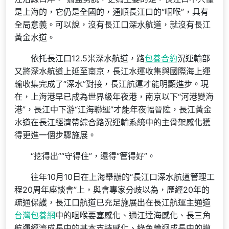
是上海的，它仍是全國的，通順長江口的“咽喉”，具有
全局意義。可以說，沒有長江口深水航道，就沒有長江
黃金水道。
依托長江口12.5米深水航道，路
包養合約
況運輸部
又將深水航道上延至南京，長江水運收集與國際海上運
輸收集完成了“深水”對接，長江航運才能明顯進步。現
在，上海港早已成為世界級年夜港，南京以下“河港變海
港”，長江中下游“江海聯運”才能年夜幅晉陞，長江黃金
水道在長江經濟帶綜合路況運輸系統中的主骨架感化獲
得更進一個步驟施展。
“挖得出”“守得住”，還得“管得好”。
往年10月10日在上海舉辦的“長江口深水航道管理工
程20周年座談會”上，與會專家分歧以為，歷經20年的
疏通保護，長江口航道已充足施展出在長江航運主通道
台灣包養網
中的咽喉要塞感化、通江達海感化、長三角
航運經濟成長中的基本支持感化、綠色輪迴成長中的摸