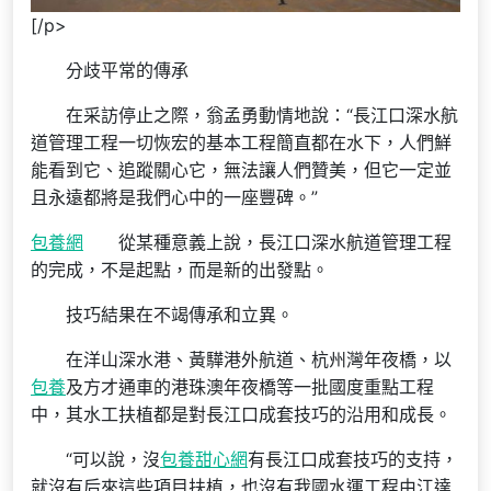
[/p>
分歧平常的傳承
在采訪停止之際，翁孟勇動情地說：“長江口深水航
道管理工程一切恢宏的基本工程簡直都在水下，人們鮮
能看到它、追蹤關心它，無法讓人們贊美，但它一定並
且永遠都將是我們心中的一座豐碑。”
包養網
從某種意義上說，長江口深水航道管理工程
的完成，不是起點，而是新的出發點。
技巧結果在不竭傳承和立異。
在洋山深水港、黃驊港外航道、杭州灣年夜橋，以
包養
及方才通車的港珠澳年夜橋等一批國度重點工程
中，其水工扶植都是對長江口成套技巧的沿用和成長。
“可以說，沒
包養甜心網
有長江口成套技巧的支持，
就沒有后來這些項目扶植，也沒有我國水運工程由江達