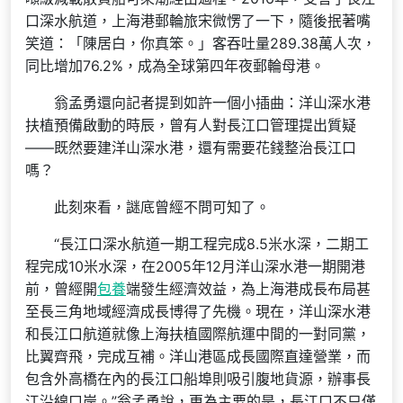
口深水航道，上海港郵輪旅宋微愣了一下，隨後抿著嘴
笑道：「陳居白，你真笨。」客吞吐量289.38萬人次，
同比增加76.2%，成為全球第四年夜郵輪母港。
翁孟勇還向記者提到如許一個小插曲：洋山深水港
扶植預備啟動的時辰，曾有人對長江口管理提出質疑
——既然要建洋山深水港，還有需要花錢整治長江口
嗎？
此刻來看，謎底曾經不問可知了。
“長江口深水航道一期工程完成8.5米水深，二期工
程完成10米水深，在2005年12月洋山深水港一期開港
前，曾經開
包養
端發生經濟效益，為上海港成長布局甚
至長三角地域經濟成長博得了先機。現在，洋山深水港
和長江口航道就像上海扶植國際航運中間的一對同黨，
比翼齊飛，完成互補。洋山港區成長國際直達營業，而
包含外高橋在內的長江口船埠則吸引腹地貨源，辦事長
江沿線口岸。”翁孟勇說，更為主要的是，長江口不只僅