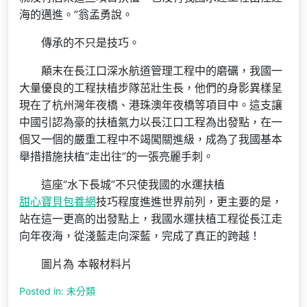
海的邁進。”翁孟勇說。
傳承的不只是技巧。
顛末在長江口深水航道管理工程中的磨礪，我國一
大量優良的工程扶植步隊茁壯生長，他們的身影異樣呈
現在了杭州灣年夜橋、港珠澳年夜橋等項目中。這支讓
中國引認為豪的扶植氣力以長江口工程為出發點，在一
個又一個的嚴重工程中不竭闖關進級，成為了我國基本
舉措措施扶植“走出往”的一張亮麗手刺。
這座“水下長城”不只使我國的水運扶植
甜心寶貝包養網
技巧程度進進世界前列，更主要的是，
站在這一更高的出發點上，我國水運扶植工程從長江走
向年夜海，從淺藍走向深藍，完成了真正的跨越！
圖片為 本報材料片
Posted in: 未分類