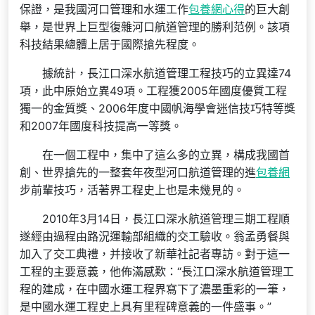
保證，是我國河口管理和水運工作
包養網心得
的巨大創
舉，是世界上巨型復雜河口航道管理的勝利范例。該項
科技結果總體上居于國際搶先程度。
據統計，長江口深水航道管理工程技巧的立異達74
項，此中原始立異49項。工程獲2005年國度優質工程
獨一的金質獎、2006年度中國帆海學會迷信技巧特等獎
和2007年國度科技提高一等獎。
在一個工程中，集中了這么多的立異，構成我國首
創、世界搶先的一整套年夜型河口航道管理的進
包養網
步前輩技巧，活著界工程史上也是未幾見的。
2010年3月14日，長江口深水航道管理三期工程順
遂經由過程由路況運輸部組織的交工驗收。翁孟勇餐與
加入了交工典禮，并接收了新華社記者專訪。對于這一
工程的主要意義，他佈滿感歎：“長江口深水航道管理工
程的建成，在中國水運工程界寫下了濃墨重彩的一筆，
是中國水運工程史上具有里程碑意義的一件盛事。”