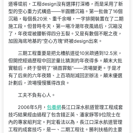
道導堤前，工程design沒有選擇打深樁，而是采用了新
型的空心重力式構造——半圓體沉箱。第一批做了16個
沉箱，每個長20米、重千余噸，一字排開裝置在了二期
施工段。但昔時冬天，第一場冷潮年夜風過后，沉箱沒
了，年夜堤被腰斬得四分五裂。又是有數個不眠之夜，
加固海底地基的“空心方塊”終被design出來。
三期工程重要是把北槽航道從10米疏通到12.5米，
但開挖經過歷程中回淤量比猜測的年夜得多。顛末大批
實驗后，終于發明了“禍首罪魁”——流場變更。于是才
有了后來的六年夜類、上百項削減回淤辦法，顛末優選
計劃后，流場慢慢獲得改良。
工夫不負有心人。
2006年5月，
包養網
長江口深水航道管理工程成套
技巧結果經由過程了包含錢正英、潘家錚等9位院士在
內的專家組判定。判定看法以為，長江口深水航道管理
工程的成套技巧，是一、二期工程往。勝利扶植的主要