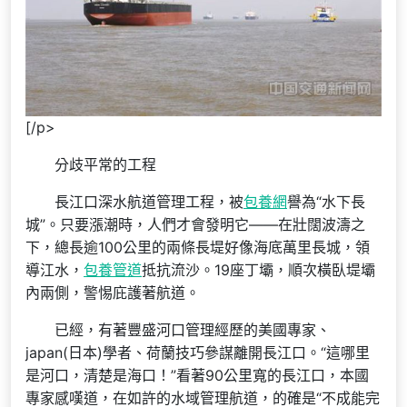
[/p>
分歧平常的工程
長江口深水航道管理工程，被
包養網
譽為“水下長
城”。只要漲潮時，人們才會發明它——在壯闊波濤之
下，總長逾100公里的兩條長堤好像海底萬里長城，領
導江水，
包養管道
抵抗流沙。19座丁壩，順次橫臥堤壩
內兩側，警惕庇護著航道。
已經，有著豐盛河口管理經歷的美國專家、
japan(日本)學者、荷蘭技巧參謀離開長江口。“這哪里
是河口，清楚是海口！”看著90公里寬的長江口，本國
專家感嘆道，在如許的水域管理航道，的確是“不成能完