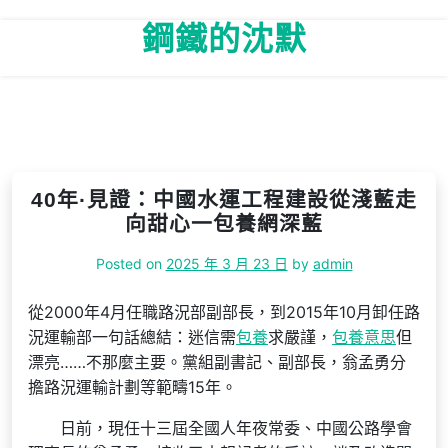
Skip
鋼鐵的沈默
to
content
40年·見證：中國水運工程建設從淺藍走
向甜心一包養網深藍
Posted on
2025 年 3 月 23 日
by
admin
從2000年4月任職路況部副部長，到2015年10月卸任路
況運輸部一句話總結：迷信需
包養
求嚴謹，
包養意思
但
漂亮……不那麼主要。黨組副書記、副部長，翁孟勇分
擔路況運輸計劃等範疇15年。
日前，現任十三屆全國人年夜常委、中國公路學會