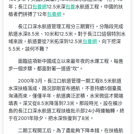
年；長江口
包養網
12.5米深
包養
水航道工程，中國的扶
植者們拼搏了12年
包養網
。
長江口深水航道管理工程分三期實行，分階段完成
航道水深8.5米、10米和12.5米。對于長江口這個特別水
域來說，航道要從7米拓深到12.5米
包養網
，向下挖深
5.5米，談何不難？
面臨這項新中國成立以來最年夜的水運工程，每進
步一個步驟，都面對著一道道“坎”。
2000年3月，長江口航道管理一期工程8.5米航道
水深扶植落成，路況部剛宣布通航，不意持續5個臺風
洶涌而來，僅僅半年，航道廣泛淤積，水宋微這才開端
填表。深又從8.5米降落到7.3米。那段時光，設在橫沙
島的長江口深水航道工程扶植批示部24小時連軸轉，終
于在2001年除夕，把水深恢復到了8米。
二期工程開工后，為了盡能夠下降本錢，在扶植航