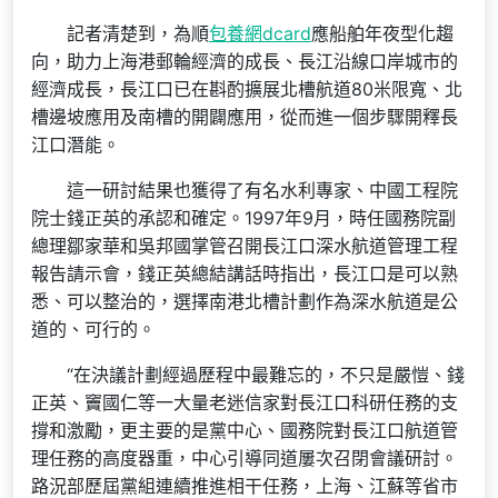
記者清楚到，為順
包養網dcard
應船舶年夜型化趨
向，助力上海港郵輪經濟的成長、長江沿線口岸城市的
經濟成長，長江口已在斟酌擴展北槽航道80米限寬、北
槽邊坡應用及南槽的開闢應用，從而進一個步驟開釋長
江口潛能。
這一研討結果也獲得了有名水利專家、中國工程院
院士錢正英的承認和確定。1997年9月，時任國務院副
總理鄒家華和吳邦國掌管召開長江口深水航道管理工程
報告請示會，錢正英總結講話時指出，長江口是可以熟
悉、可以整治的，選擇南港北槽計劃作為深水航道是公
道的、可行的。
“在決議計劃經過歷程中最難忘的，不只是嚴愷、錢
正英、竇國仁等一大量老迷信家對長江口科研任務的支
撐和激勵，更主要的是黨中心、國務院對長江口航道管
理任務的高度器重，中心引導同道屢次召閉會議研討。
路況部歷屆黨組連續推進相干任務，上海、江蘇等省市