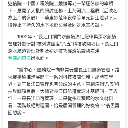
迷信院、中國工程院院士嚴愷等老一輩迷信家的率領
下，展開了大批的研討任務，上海河流工程局（后改名
為上海航道局）、華東師范年夜學等單元對江陰以下河
段停止了持久的水下地形丈量及同步水文考試。
1992年，“長江口攔門沙航道演化紀律與深水航道
管理計劃研討”被列進國度“八五”科技攻關項目，長江口
深水航道管理計劃及初步技巧經濟論證初次浮
包養網單次
出水面。
“黨中心、國務院一向非常器重長江口航道管理，路
況部積極推進展開了一系列科技攻關任務。那時在學
界，對于長江口管理也有分歧的主意。直到這個‘八五’科
技攻關項目后，大師對長江口航道管理才基礎同一了思
惟，一是長江口可管理，二是從多年積聚的水文材料
看，現階段絕對穩固，恰是展開管理的好機會。”翁孟勇
回想說。