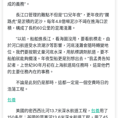
成的義務”。
長江口管理的難點不但是“口兒年夜”，更年夜的“攔
路虎”是淤積的泥沙。每年4.8億噸泥沙不竭在進海口淤
積，構成了長約60公里的混濁淺灘。
“以前，船舶進長江，看海圖沒用，要看航標走，由
於河口航道受水流潮汐等影響，河底淺灘會隨時轉變地
位。我們要按期丈量河底水深，用航標調劑航道，要不
船舶就能夠擱淺。年夜型船更是別想出去。”翁孟勇告知
記者，上世紀90年月初在上海航道局任務時，這是他們
的主要任務內在的事務。
不論是此刻仍是那時，這都一定是一個空費時日的
浩蕩工程。
包養
美國的密西西比河13.7米深水航道工程，
包養
用了
150多年；英國的莫塞河13.6米深水航道工程，用了45