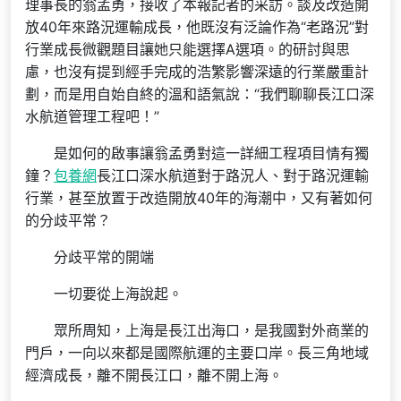
理事長的翁孟勇，接收了本報記者的采訪。談及改造開
放40年來路況運輸成長，他既沒有泛論作為“老路況”對
行業成長微觀題目讓她只能選擇A選項。的研討與思
慮，也沒有提到經手完成的浩繁影響深遠的行業嚴重計
劃，而是用自始自終的溫和語氣說：“我們聊聊長江口深
水航道管理工程吧！”
是如何的啟事讓翁孟勇對這一詳細工程項目情有獨
鐘？
包養網
長江口深水航道對于路況人、對于路況運輸
行業，甚至放置于改造開放40年的海潮中，又有著如何
的分歧平常？
分歧平常的開端
一切要從上海說起。
眾所周知，上海是長江出海口，是我國對外商業的
門戶，一向以來都是國際航運的主要口岸。長三角地域
經濟成長，離不開長江口，離不開上海。