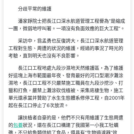
分歧平常的維護
潘家錚院士把長江口深水航道管理工程譽為“是縮成
一團，微弱地哼叫著。一項沒有負面效應的巨大工程”。
采訪中，翁孟勇也反復誇大，長江口深水航道管理
工程對生態、周遭的狀況的維護，經過的事況了時光的
考驗，直到明天也沒有不良影響。
長江口工程地處九段沙濕地天然維護區，為了維護
好這塊上海市範圍最年夜、發育最好的河口型潮汐灘涂
濕地，長江口工程不只嚴禁施工職員在九段沙挖沙、打
獵和打魚，嚴禁上灘涂砍伐植被、采集底棲生物，施工
單元還承當并贊助了水生生態體系修停工程，自2001年
起在長江口停止了6次放流。
讓扶植者自豪的是，他們不只有用維護了生態周遭
的
包養
狀況，還在長江口構建了我國第一小我工牡蠣
礁，不只給魚類供給了食品，還具有“生物過濾器”效