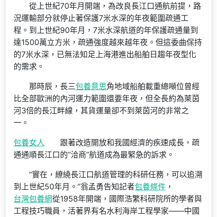
從上世紀70年月開端，為改良長江口通航前提，路
況運輸部分就停止著保護7米水深的年夜範圍疏通工
程。到上世紀90年月，7米水深航道的年保護疏通量到
達1500萬立方米，疏通強度越來越年夜。但這委曲保持
的7米水深，已無法知足上海港進出船舶日趨年夜型化
的需求。
那時辰，長三
包養意思
角地域船舶載重總噸位曾經
比全部歐洲的內河運力範圍還要年夜，但全長約為萊茵
河3倍的長江畔線，其貨運量卻不到萊茵河的非常之
一。
包養女人
跟著改造開放和我國經濟的疾速成長，疏
通通順長江口的“洽商”航道成為最緊急的訴求。
“實在，繚繞長江口航道管理的科研任務，可以追溯
到上世紀50年月。”翁孟勇告知記者
包養條件
，
台灣包養網
從1958年開端，國際浩繁科研院所的學者與
工程技巧職員，活著界有名水利海岸工程學家——中國