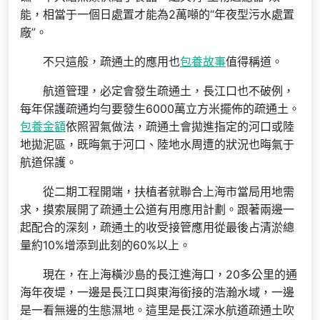
能，相當于一個日處置才能為2萬噸的“年夜型污水處置
廠”。
不只這般，疏通土的應用也
包養故事
值得稱道。
航道管理，必定會發生疏通土，長江口也不破例，
每年保護疏通均勻要發生6000萬立方米擺佈的疏通土。
包養金額
依照習氣做法，疏通土會拋進指定的河口或陸
地拋泥區，既晦氣于河口、陸地水周遭的狀況也晦氣于
航道保護。
從二期工程開端，扶植者就聯合上海市當局用地需
求，摸索展開了疏通土公道有用應用計劃。跟著兩邊一
起配合的深刻，疏通土的收受接管應用從最後占清淤總
量約10%增添到此刻的60%以上。
現在，在上海橫沙島的長江進海口，20多公里的通
海年夜堤，一邊是長江口與東海銜接的浩瀚水域，一邊
是一看無邊的生態濕地。這里是長江深水航道疏通土吹