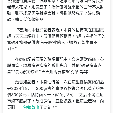
各類通俗農產物。很難想象，這家超市的隔間會有良多
老年人花兒，她怎麼了？為什麼她醒來後的言行不太對
勁？難不成是因為離婚太難，導致她發瘋了？湊集聽
課，購置低價傾銷品。
卓密斯向中新網記者表現，本身的怙恃就在田園志
超市天天上課打卡，低價購置傾銷品。“超市宣揚他們的
富硒產物都是供應‘首長級別’的人，通俗老蒼生買不
到。”
在她向記者展現的聽課筆記中，寫有硒對癌癥、心
腦血管、糖尿病等疾病的感化先容，并稱“硒是病毒克
星”“得癌必定缺硒”“天天起碼要補60克硒”等等。
她告知記者，本身怙恃第一次在這里低價買傾銷品
是2024年9月，300g/盒的富硒谷物復合強化養分粉售
價800多元，怙恃兩人一下就花了3萬。“之后不消往超
市線下聽課了，改成微信、直播聽課，但這些產物一向
買到
包養故事
了此刻。”