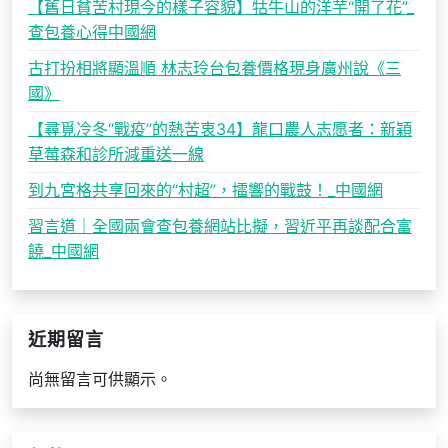
【舊日貧苦村現今的樣子容貌】牯牛山的洋芋“開了花”_
查包養心得中國網
古打扮相將顯溫順 林志玲台包養價格現身廣州說《三
國》
【尋覓冷冬“戰疫”的熱苦衷34】龍口農人志愿者：新穎
草莓森和診所減重送一線
到九宮格共享回來的“村超”，擂響的戰鼓！_中國網
習言道｜全國兩會查包養網站比擬，習近平再談配合富
饒_中國網
近期留言
尚無留言可供顯示。