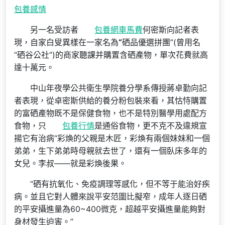
包養感情
另一名受訪者
包養網車馬費
何密斯向記者表
現，自家白叟異樣在一家名為
“
硒品優選拼團”(曾用名
“硒谷公社”)的商家聽課并購置含硒產物，單次花費就高
達十萬元。
中山年夜學公共衛生學院養分學系傳授蔣卓勤向記
者表現，從卓密斯供給的養分粉包裝來看，其怙恃購置
的富硒產物既不是保健食物，也不是特別醫學用處配方
食物，只
包養行情
是通俗食物，更不克不及違規宣
揚它有治病“彩煥的父親是木匠，彩煥有兩個妹妹和一個
弟弟，生下弟弟時母親就去世了，還有一個臥床多年的
女兒。李叔——就是彩煥後果。
“硒有抗氧化、免疫調理等感化，但不等于能治好疾
病。並且它對人體來說平安范圍比擬窄，成年人逐日硒
的平安攝進量為60~400微克，超越平安攝進量能夠對
身材發生迫害。”