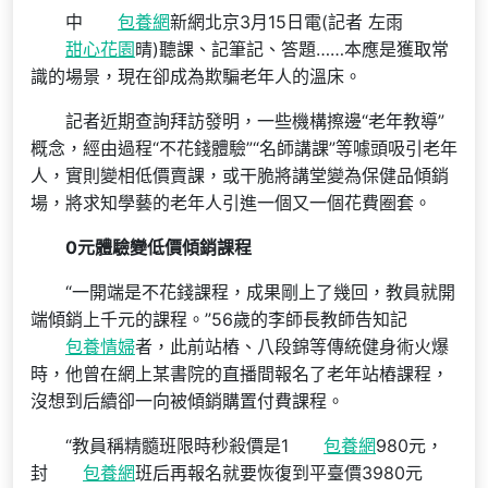
中
包養網
新網北京3月15日電(記者 左雨
甜心花園
晴)聽課、記筆記、答題……本應是獲取常
識的場景，現在卻成為欺騙老年人的溫床。
記者近期查詢拜訪發明，一些機構擦邊“老年教導”
概念，經由過程“不花錢體驗”“名師講課”等噱頭吸引老年
人，實則變相低價賣課，或干脆將講堂變為保健品傾銷
場，將求知學藝的老年人引進一個又一個花費圈套。
0元體驗變低價傾銷課程
“一開端是不花錢課程，成果剛上了幾回，教員就開
端傾銷上千元的課程。”56歲的李師長教師告知記
包養情婦
者，此前站樁、八段錦等傳統健身術火爆
時，他曾在網上某書院的直播間報名了老年站樁課程，
沒想到后續卻一向被傾銷購置付費課程。
“教員稱精髓班限時秒殺價是1
包養網
980元，
封
包養網
班后再報名就要恢復到平臺價3980元