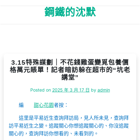
Skip
鋼鐵的沈默
to
content
3.15特殊謀劃｜不花錢雞蛋變覓包養價
格萬元賬單！記者暗訪躲在超市的“坑老
講堂”
Posted on
2025 年 3 月 17 日
by
admin
編
甜心花園
者按：
這里是平易近生查詢拜訪局，見人所未見，查詢拜
訪平易近生之變。追蹤關心你想追蹤關心的、你沒追蹤
關心的，查詢拜訪你想看的、未看到的。