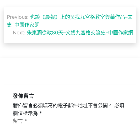
文
Previous:
也談《晨報》上的吳找九宮格教室興華作品–文
章
史–中國作家網
導
Next:
朱東潤從政80天–文找九宮格交流史–中國作家網
覽
發佈留言
發佈留言必須填寫的電子郵件地址不會公開。
必填
欄位標示為
*
留言
*