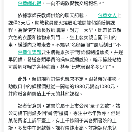
包養網心得
，一向不竭敦促我交錢報名。”
依據李師長教師供給的聊天記載，
包養女人
上
課僅3天后，助教教員便火燒眉毛地開端傾銷低價課
程。為促使李師長教師購課，對方一大早，她帶著五顏
六色的衣服和禮物來到門口，坐上裴奕親自開下山的
車，緩緩向京城走去。不竭以“名額無限”“最后刻日”“不
包養俱樂部
要生病拖累孩子”等話術制造焦炙，并遲
早問候，發送各類學員的操練感觸感染，暗示操練站樁
可緩解哮喘等各類病癥，甚至“比吃藥很多多少了”。
此外，傾銷課程訂價也飄忽不定。跟著時光推移，
助教口中的課程價錢從一開端的1980元變為1080元，
并附贈各類價值上千元的其他課程。
記者留意到，該書院屬于上市公司“量子之歌”，該
公司旗下開設多個“書院”機構，專注中老年教導。但是
某花費者上訴平臺上，有上千條關于其各類書院的上
訴，多集中在退款難、課程價錢虛高、許諾課程未兌