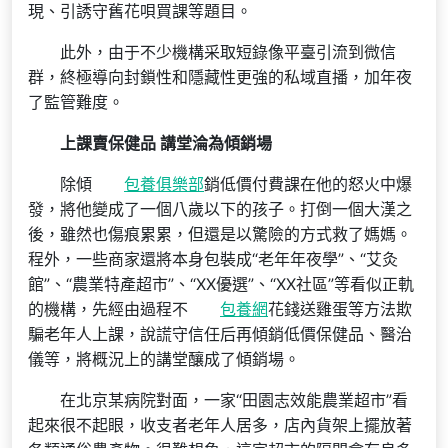
現、引誘守舊花唄買課等題目。
此外，由于不少機構采取短錄像平臺引流到微信
群，終極導向封鎖性和隱藏性更強的私域直播，加年夜
了監管難度。
上課賣保健品 講堂淪為傾銷場
除傾
包養俱樂部
銷低價付費課在他的怒火中爆
發，將他變成了一個八歲以下的孩子。打倒一個大漢之
後，雖然也傷痕累累，但還是以驚險的方式救了媽媽。
程外，一些商家還將本身包裝成“老年年夜學”、“艾灸
館”、“農業特產超市”、“XX優選”、“XX社區”等看似正軌
的機構，先經由過程不
包養網
花錢送雞蛋等方法欺
騙老年人上課，說謊守信任后再傾銷低價保健品、醫治
儀等，將概況上的講堂釀成了傾銷場。
在北京某病院對面，一家“田園志效能農業超市”看
起來很不起眼，收支者老年人居多，店內貨架上擺放著