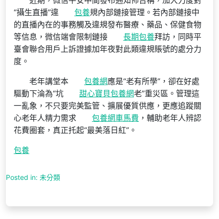
近期，微信平安中間發布通知佈告稱，加大力度對
“攝生直播”違
包養
規內部鏈接管理。若內部鏈接中
的直播內在的事務觸及違規發布醫療、藥品、保健食物
等信息，微信端會限制鏈接
長期包養
拜訪，同時平
臺會聯合用戶上訴證據加年夜對此類違規賬號的處分力
度。
老年講堂本
包養網
應是“老有所學”，卻在好處
驅動下淪為“坑
甜心寶貝包養網
老”重災區。管理這
一亂象，不只要完美監管、擴展優質供應，更應追蹤關
心老年人精力需求
包養網車馬費
，輔助老年人辨認
花費圈套，真正托起“最美落日紅”。
包養
Posted in: 未分類