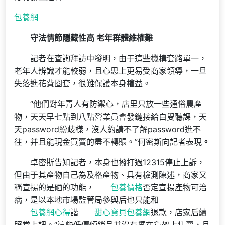
包養網
守法情節隱藏性高 老年群體維權難
記者在查詢拜訪中發明，由于這些機構套路單一，
老年人辨識才能較弱，且心思上更易受商家領導，一旦
失落進花費圈套，很難保護本身權益。
“他們對年青人有防禦心，店里只放一些通俗農產
物，天天早七點到八點營業員會發鏈接給白叟聽課，天
天password紛歧樣，沒人約請不了解password進不
往，并且能現金買賣的盡不轉賬。”何密斯向記者表現
。
卓密斯告知記者，本身也撥打過12315停止上訴，
但由于其產物自己為及格產物、具有檢測陳述，商家又
稱宣揚的是硒的功能，
包養價格
否定宣揚產物可治
病，是以本地市場監管局參與后也只能和
包養網心得
諧
甜心寶貝包養網
退款，店家后續