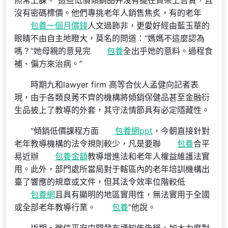
照常上課。“這些低價傾銷品并沒有擺在貨架上售賣，且
沒有密碼標價。他們專挑老年人銷售焦炙，有的老年
包養一個月價錢
人文過飾非，更愛好經由藍玉華的
眼睛不由自主地瞪大，莫名的問道：“媽媽不這麼認為
嗎？”她母親的意見完
包養
全出乎她的意料。過程食
補、偏方來治病。”
時期九和lawyer firm 高等合伙人孟健向記者表
現，由于各類良莠不齊的機構將傾銷保健品甚至金融衍
生品披上了教導的外套，其守法情節具有必定隱藏性。
“傾銷低價課程方面
包養網ppt
，今朝直接針對
老年教導機構的法令規則較少，凡是要聯
包養
合平
易近辦
包養金額
教導增進法和老年人權益維護法實
用。此外，部門處所當局對于轄區內的老年培訓機構出
臺了響應的規章或文件，但其法令效率位階較低
包養網
且具有顯明的地區實用性，無法實用于全國
或全部老年教導行業。
包養
”他說。