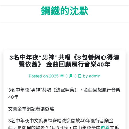
Skip
鋼鐵的沈默
to
content
3名中年夜“男神”共唱《S包養網心得濤
聲依舊》 金曲回顧風行音樂40年
Posted on
2025 年 3 月 3 日
by
admin
3名中年夜“男神”共唱《濤聲照舊》，金曲回想風行音樂
40年
文圖金羊網記者張璐瑤
3名中年夜中文系男神齊唱改造開放40年風行音樂金
曲，是如何的場景？1月3日晚，中山年夜學中
包養
文系