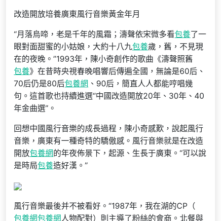
改造開放培養廣東風行音樂黃金年月
“月落烏啼，老是千年的風霜；濤聲依宋微多看
包養
了一
眼對面甜蜜的小姑娘，大約十八九
包養
歲，舊，不見現
在的夜晚。”1993年，陳小奇創作的歌曲《濤聲照舊
包養
》在昔時央視春晚唱響后傳遍全國，無論是60后、
70后仍是80后
包養網
、90后，簡直人人都能哼唱幾
句。這首歌也持續進選“中國改造開放20年、30年、40
年金曲選”。
回想中國風行音樂的成長過程，陳小奇感歎，說起風行
音樂，廣東有一種奇特的驕傲感。風行音樂就是在改造
開放
包養網
的年夜佈景下，起源、生長于廣東。“可以說
是時局
包養
造好漢。”
風行音樂最後并不被看好。“1987年，我在湖的CP（
包養網
包養網
人物配對）則主導了粉絲的會商。北餐與