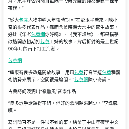
月，承平洋公司簡直每隔一段時光賺的錢都能建一棟年
夜樓。”
“從大
包養
人物中輸入年夜時期。”在彭玉平看來，陳小
奇的很多代表作品，都暗含著時期大水中的蒼生故事。
好比《年老
包養網
你好嗎》、《我不想說》，都是描摹
改造開放初期打
包養
工妹的故事，背后折射的是上世紀
90年月的南下打工海潮。
包養網
“廣東有良多改造開放故事，用風
包養
行音樂這
包養
種藝
術情勢來展示，空間很是遼闊。”
包養網
陳小奇說。
古典詩詞浸潤出“嶺熏風”音樂作品
“良多歌手歌頌得不錯，但好的歌詞越來越少。”李煒感
嘆。
寫詞簡直不是一件很不難的事。結業于中山年夜學中文