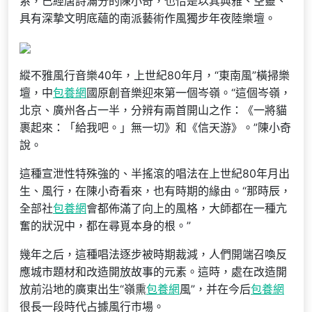
系，已經唐詩滿分的陳小奇，也恰是以其典雅、空靈、
具有深摯文明底蘊的南派藝術作風獨步年夜陸樂壇。
縱不雅風行音樂40年，上世紀80年月，“東南風”橫掃樂
壇，中
包養網
國原創音樂迎來第一個岑嶺。“這個岑嶺，
北京、廣州各占一半，分辨有兩首開山之作：《一將貓
裹起來：「給我吧。」無一切》和《信天游》。”陳小奇
說。
這種宣泄性特殊強的、半搖滾的唱法在上世紀80年月出
生、風行，在陳小奇看來，也有時期的緣由。“那時辰，
全部社
包養網
會都佈滿了向上的風格，大師都在一種亢
奮的狀況中，都在尋覓本身的根。”
幾年之后，這種唱法逐步被時期裁減，人們開端召喚反
應城市題材和改造開放故事的元素。這時，處在改造開
放前沿地的廣東出生“嶺熏
包養網
風”，并在今后
包養網
很長一段時代占據風行市場。