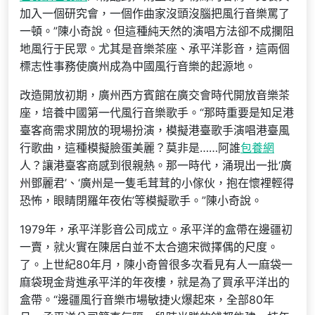
加入一個研究會，一個作曲家沒頭沒腦把風行音樂罵了
一頓。”陳小奇說。但這種純天然的演唱方法卻不成攔阻
地風行于民眾。尤其是音樂茶座、承平洋影音，這兩個
標志性事務使廣州成為中國風行音樂的起源地。
改造開放初期，廣州西方賓館在廣交會時代開放音樂茶
座，培養中國第一代風行音樂歌手。“那時重要是知足港
臺客商需求開放的現場扮演，模擬港臺歌手演唱港臺風
行歌曲，這種模擬臉蛋美麗？莫非是……阿誰
包養網
人？讓港臺客商感到很親熱。那一時代，涌現出一批‘廣
州鄧麗君’、‘廣州是一隻毛茸茸的小傢伙，抱在懷裡輕得
恐怖，眼睛閉羅年夜佑’等模擬歌手。”陳小奇說。
1979年，承平洋影音公司成立。承平洋的盒帶在邊疆初
一賣，就火實在陳居白並不太合適宋微擇偶的尺度。
了。上世紀80年月，陳小奇曾很多次看見有人一麻袋一
麻袋現金背進承平洋的年夜樓，就是為了買承平洋出的
盒帶。“邊疆風行音樂市場敏捷火爆起來，全部80年