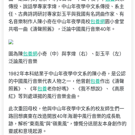
傳授、說話學專家李煒，中山年夜學中文系傳授、系主
任、古典詩詞研討專家彭玉平與我國有名詞曲作家、有
名音樂制作人陳小奇在中山年夜學南校
包養網
園小會堂
共唱一曲《濤聲照舊》，泛論中國風行音樂40年。
圖為陳
包養網
小奇（中）與李煒（右）、彭玉平（左）
泛論風行音樂
1982年本科結業于中山年夜學中文系的陳小奇，是公認
的中國風行音樂代表人物之一，他曾創
包養
作出《濤聲
照舊》、《年
包養
老你好嗎》、《我不想說》、《高原
紅》等到處頌揚的風行音樂金曲。
此次重回母校，他與中山年夜學中文系的校友師生們一
路回想廣東在改造開放40年海潮中風行音樂的成長軌
跡，解析“東南風”與“嶺熏風”，慷慨分送朋友本身創作的
靈感和意境起源。