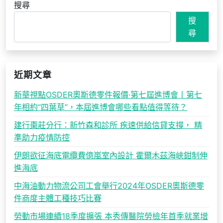
搜尋
搜
尋
近期文章
新華視點OSDER奧斯德零件報價·第七屆進博會丨第七
年相約“四葉草”，本屆進博會哪些看點值得等待？
建行棗莊分行：新竹森和診所 疾速供給信貸支撐， 精
準助力疫情防控
伊朗欲征海底電纜費億嵐室內設計 霍爾木茲海峽鉗制伸
進海底
中海油動力物流公司工會舉行2024年OSDER奧斯德零
件商度主體工種技巧比賽
勞動市場連續18季度擴張 本秀傳醫院勞檢年首季就業增