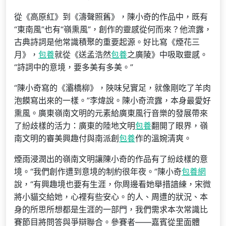
從《高原紅》到《濤聲照舊》，陳小奇的作品中，既有
“東南風”也有“嶺熏風”，創作的靈感從何而來？他流露，
古典詩詞是他常識積聚的重要起源。好比寫《煙花三
月》，
包養
就從《送孟浩然
包養
之廣陵》中吸取靈感。
“詩詞中的意境，要多美有多美。”
“陳小奇寫的《灞橋柳》，陜味兒實足，就像剛吃了羊肉
泡饃寫出來的一樣。”李煒說。陳小奇流露，本身最愛好
熏風。廣東嶺南文明的元素給廣東風行音樂的發展帶來
了紛歧樣的活力：廣東的陸地文明
包養
翻開了眼界，嶺
南文明的審美興趣付與南派創
包養
作的溫婉清爽。
煙雨浸潤出的嶺南文明讓陳小奇的作品有了紛歧樣的意
境。“我們創作遭到意境的制約很年夜。”陳小奇
包養網
說，“有興趣境也要有生涯，你周邊看她舉措諳練，宋微
將小貓交給她，心裡有些安心。的人、周遭的狀況、本
身的所思所想都是生涯的一部門，我們需求本次常識比
賽節目將問答與爭辯聯合。參賽者——嘉賓從里面體