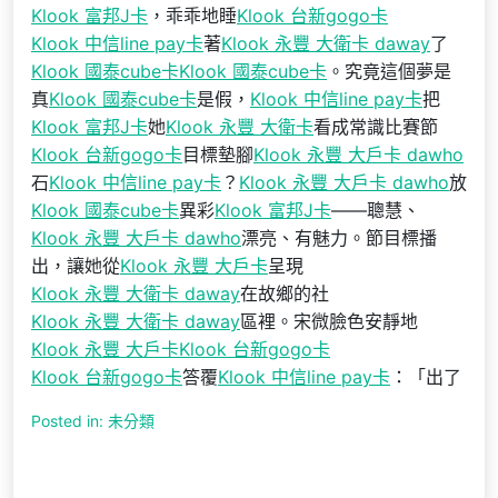
Klook 富邦J卡
，乖乖地睡
Klook 台新gogo卡
Klook 中信line pay卡
著
Klook 永豐 大衛卡 daway
了
Klook 國泰cube卡
Klook 國泰cube卡
。究竟這個夢是
真
Klook 國泰cube卡
是假，
Klook 中信line pay卡
把
Klook 富邦J卡
她
Klook 永豐 大衛卡
看成常識比賽節
Klook 台新gogo卡
目標墊腳
Klook 永豐 大戶卡 dawho
石
Klook 中信line pay卡
？
Klook 永豐 大戶卡 dawho
放
Klook 國泰cube卡
異彩
Klook 富邦J卡
——聰慧、
Klook 永豐 大戶卡 dawho
漂亮、有魅力。節目標播
出，讓她從
Klook 永豐 大戶卡
呈現
Klook 永豐 大衛卡 daway
在故鄉的社
Klook 永豐 大衛卡 daway
區裡。宋微臉色安靜地
Klook 永豐 大戶卡
Klook 台新gogo卡
Klook 台新gogo卡
答覆
Klook 中信line pay卡
：「出了
Posted in: 未分類