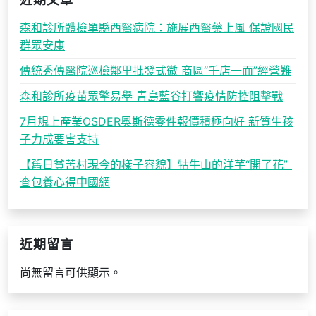
近期文章
森和診所體檢單縣西醫病院：施展西醫藥上風 保證國民
群眾安康
傳統秀傳醫院巡檢鄰里批發式微 商區“千店一面”經營難
森和診所疫苗眾擎易舉 青島藍谷打響疫情防控阻擊戰
7月規上產業OSDER奧斯德零件報價積極向好 新質生孩
子力成要害支持
【舊日貧苦村現今的樣子容貌】牯牛山的洋芋“開了花”_
查包養心得中國網
近期留言
尚無留言可供顯示。