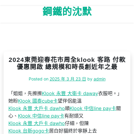
Skip
鋼鐵的沈默
to
content
2024東莞迎春花市周全klook 客路 付款
優惠開啟 總規模和時長創近年之最
Posted on
2025 年 3 月 23 日
by
admin
「姐姐，先擦擦
Klook 永豐 大衛卡 daway
衣服吧。」
她盼
Klook 國泰cube卡
望伴侶能溫
Klook 永豐 大戶卡 dawho
順
Klook 中信line pay卡
關
心、
Klook 中信line pay卡
有耐煩又
Klook 永豐 大戶卡 dawho
仔細，但陳
Klook 台新gogo卡
居白好貓終於寧靜上去