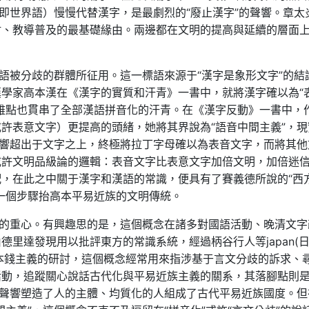
（即世界語）慢慢代替漢字，是最劇烈的“廢止漢字”的聲響。章太
財、教導普及的最基礎緣由。兩邊都在文明的提高與延續的層面
標語被分歧的群體所征用。這一標語來源于“漢字是象形文字”的結
學家高本漢在《漢字的實質和汗青》一書中，就將漢字確以為“
雅點也貫串了全部漢語拼音化的汗青。在《漢字反動》一書中，
許表意文字）更提高的頭緒，她將其界說為“語音中間主義”，現
聲響超出于文字之上，終極將拉丁字母確以為表音文字，而將其他
或許文明品級論的邏輯：表音文字比表意文字加倍文明，加倍迷
，在此之中關于漢字和漢語的常識，便具有了賽義德所說的“西
一個步驟抬高本平易近族的文明傳統。
事的重心。有興趣思的是，這個概念在諸多對國語活動、晚清文字
里達發現用以批評東方的常識系統，經過柄谷行人等japan(日
本錢主義的研討，這個概念經常用來指涉基于言文分歧的訴求、
活動，追蹤關心說話古代化與平易近族主義的關系，其落腳點則
的聲響塑造了人的主體、均質化的人組成了古代平易近族國度。但