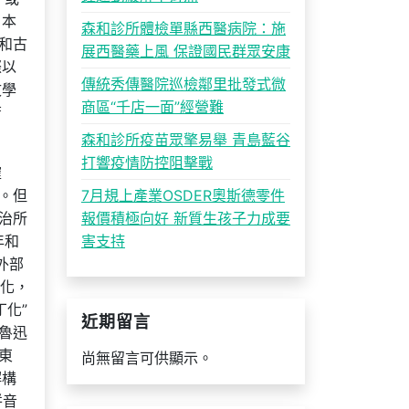
。本
森和診所體檢單縣西醫病院：施
和古
展西醫藥上風 保證國民群眾安康
際以
傳統秀傳醫院巡檢鄰里批發式微
文學
商區“千店一面”經營難
唐
森和診所疫苗眾擎易舉 青島藍谷
打響疫情防控阻擊戰
確
。但
7月規上產業OSDER奧斯德零件
治所
報價積極向好 新質生孩子力成要
年和
害支持
外部
歐化，
化”
近期留言
魯迅
東
尚無留言可供顯示。
解構
拼音