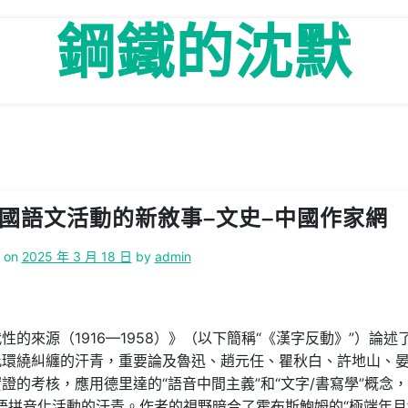
鋼鐵的沈默
中國語文活動的新敘事–文史–中國作家網
d on
2025 年 3 月 18 日
by
admin
的來源（1916—1958）》（以下簡稱“《漢字反動》”）論述了
此環繞糾纏的汗青，重要論及魯迅、趙元任、瞿秋白、許地山、
的考核，應用德里達的“語音中間主義”和“文字/書寫學”概念
漢語拼音化活動的汗青。作者的視野暗合了霍布斯鮑姆的“極端年月