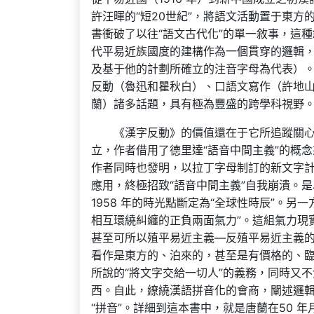
許汪暉的“短20世紀”，將語文活動置于東
書衝破了以往“語文古代化”的單一敘事，這
代平易近族國度的建構作為一個貫穿的邏輯
及基于他的計劃所確立的注音字母為代表）
反動（魯迅和瞿秋白）、口語文寫作（許地
蘭）諸多話題，具有極為豐盛的跨學科視野
《漢字反動》的價值還在于它所追蹤關
立，作者借用了德里達“語音中間主義”的概
作者同時也發明，以拉丁字母制訂的新文字計
應用，終極招致“語音中間主義”自我崩潰。是
1958 年的時光點斷定為“全球性時辰”。另
相互環繞糾纏的正負兩面氣力”。這組氣力現
甚至可所以殖平易近主義—反殖平易近主義的
看作是東方的、泊來的，甚至是有價格的、臨
所說的“將文字交給一切人”的義務，同時又
西。自此，繚繞漢語拼音化的會商，闡述邏
“拼音”。詳細到這本書中，就是唐蘭在50 