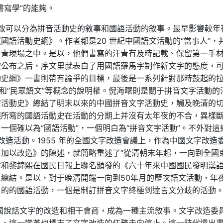
書寫學”的能夠。
夜致可以分為拼音活動史的敘事和國語活動的敘事。最早影響較年
國語活動史綱》。作者都是20 世紀中國語文活動的“當事人”，
汗青現場之中。是以，他們書寫的汗青有及時記載、保留第一手
被公布之后，序文里就表白了用國語羅馬字制作新文字的態度，
動史綱》一書則帶有論爭的目標，最後是一系列針對那時鼓起的
”和“民眾語文”等概念的說明權。倪海曙則是關于拼音文字活動的
字活動史》總結了明末以來的中國拼音文字活動史，觸及晚清的
熙所寫的國語活動史在活動的分期上并沒有太年夜的不合，異樣
一個確以為“國語活動”，一個明白為“拼音文字活動”。不外對這
改造活動。1955 年的全國文字改造會議上，作為中國文字改造
加以改造》的陳述，就簡略重述了“從清朝末年起，一向到全國
玉章和黎錦熙在國民日報上聯名頒發的《六十年來中國國民發明漢
總結。是以，對于晚清開端一向到50年月的歷次語文活動，年
目的的國語活動，一個是制訂拼音文字終極到達言文分歧的活動
得中國說話文字的改造和相干會商，成為一種主流敘事。文字改造委