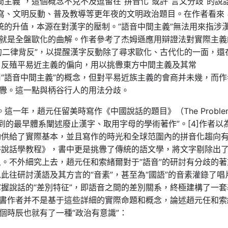
主義”，這個概念不克不及逗留在“拼音化”或許“言文分歧”的說
書寫、文明反動、普及教導等更年夜的文明政治題目。在作者看來
統的升值，本源在對漢字的壓制。“語音中間主義”無法用來指涉
”就是全盤歐化的曲解。作者參考了杰姆遜應用辯證法對實際主義
義的二律背反”，以提醒漢字反動除了尋求歐化、古代化的一面，還
、反殖平易近主義的偏向，用以挑釁東方中間主義及其常
“語音中間主義”的概念，但對平易近族主義的會商并未幾，而作
挑釁。這一點與柄谷行人的用法分歧。
這一年，趙元任留美時寫作《中國說話的題目》（The Problem
“是今朝能找到的最早體系闡述廢止漢字、取用字母的學術著作”。[4]作者以
動供給了實際基本，並且寫作的時光和全球范圍內的拼音化趨向
俗說話學教程》，書中更是挑釁了傳統的語文學，將文字剔除出
。不外細究上去，趙元任和索緒爾對于“語音”的研討有分歧的著
此往研討漢語及其方言的“音素”，甚至為“國語”的音素灌錄了唱
握說話的“差別特征”，即語音之間的差別關系，終極建構了一套
本書作者并不是基于這些詳細的實際命題和概念，論述趙元任和索
個時辰也就有了一種“政治有意識”：