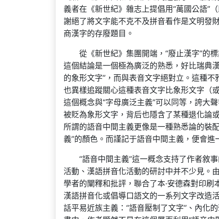
義者在《新世紀》雜志上提倡用“萬國公語”
謝絕了將文字能不克不及拼音看作是文明發
商漢字的存廢題目。
從《新世紀》集團開端，“廢止漢字”的
這個結論是一個極為廣泛的熟悉，好比瑞典漢
的象形文字”，而與表音文字絕對立。這種不
也異樣追蹤關心這種表音文字比象形文字（或
這個概念與“字母廣泛主義”可以同等，誇大
被貶為象形文字，背后也隱含了某種退化論
所謂的語音中間主義更像是一種熟悉論的裝配
義”的顏色。而謹記于語音中間主義，便會進
“語音中間主義”這一概念支持了作者敘
活動、漢語拼音化活動的研討中并不少見。由德
學者的闡釋和批評，聯合了本·安德森對印刷
漢語拼音化或倡導口語文的一系列文字改造
話平易近族主義：“語音壓制了文字”、內化