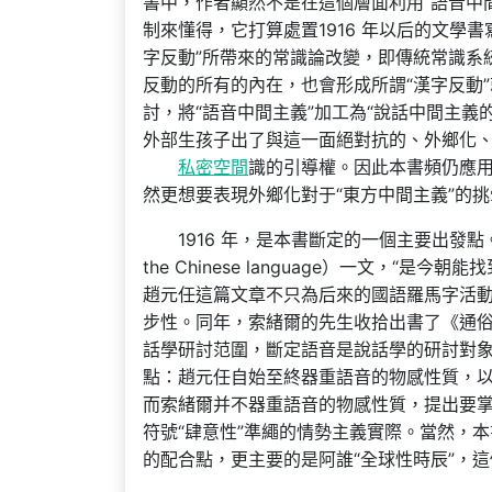
書中，作者顯然不是在這個層面利用“語音中間
制來懂得，它打算處置1916 年以后的文學
字反動”所帶來的常識論改變，即傳統常識系
反動的所有的內在，也會形成所謂“漢字反動
討，將“語音中間主義”加工為“說話中間主
外部生孩子出了與這一面絕對抗的、外鄉化
私密空間
識的引導權。因此本書頻仍應用
然更想要表現外鄉化對于“東方中間主義”的
1916 年，是本書斷定的一個主要出發點。
the Chinese language）一文，
趙元任這篇文章不只為后來的國語羅馬字活
步性。同年，索緒爾的先生收拾出書了《通
話學研討范圍，斷定語音是說話學的研討對象
點：趙元任自始至終器重語音的物感性質，以
而索緒爾并不器重語音的物感性質，提出要掌
符號“肆意性”準繩的情勢主義實際。當然，
的配合點，更主要的是阿誰“全球性時辰”，這