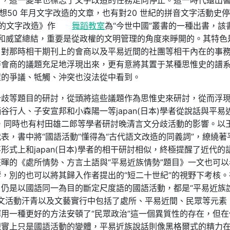
》，這一變革也標志了文字改造的任務走向停止。這一時代還出
想50 年月文字改造的文章，也有對20 世紀的拼音文字活動史
國的文字改造》作
舞蹈教室
為“今世中國”叢書的一種出書，該
理和威望總結，重要是從政權的文明管理的角度來睜開的。其特色
，對那時相干期刊上的會商以及平易近間的社團等相干內在的事
時會商的議題充足地浮現出來，更有意將其置于某種思惟史的譜
程的爭議、牴觸、沖突也沒法從中看到。
分歧等題目的研討，從頭將這些議題作為思惟史來研討，從而浮
行人、子安宣邦和小森陽一等japan(日本)學者從說話與平易
影響，同時也有村田雄二郎等學者研討晚清言文分歧活動的影響。以
表，書中將“國語活動”懂得為“古代語文改造的同義詞”，繚繞著
式上和japan(日本)學者的相干研討相似，終極提醒了近代的
暉的《處所情勢、方言土語與“平易近族情勢”題目》一文也可以
，別的也可以將其歸入作者提出的“短二十世紀”的視野下考核。
仍是以國語同一為目的斷定尺度語的國語活動，都是“平易近族
的語文活動汗青以及文藝實行中包括了處所、平易近間、民眾等元素
用一種更好的方法安頓了“民眾政治”這一個異質性的存在，但在
現實上只是國語活動的變體，平易近族說話則像黑格爾式的精力