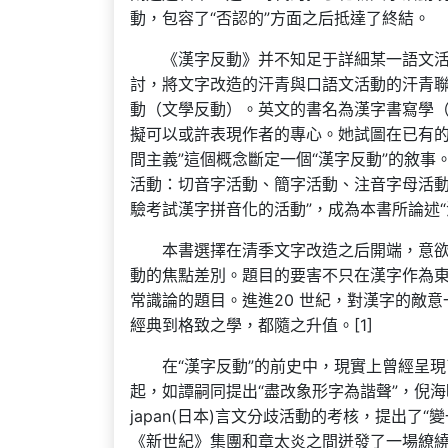
動，包容了“否認的”方面之后抵達了終結。
《漢字反動》并不知足于詳細某一語文
討，將文字改造的汗青與口語文活動的汗青聯
動（文學反動）。英文的書名為漢字書寫學（Chi
擬可以或許表現作者的專心。她試圖在已有的
間主義”這個概念斷定一個“漢字反動”的敘事
活動：切音字活動、簡字活動、注音字母活動
驗考試漢字拼音化的活動”，成為本書所論述“
本書選擇在清季文字改造之后開端，意欲
動的焦點差別。題目的要害不只在漢字作為
常識論的題目。進進20 世紀，對漢字的敵
經典到格致之學，都隨之升值。[1]
在“漢字反動”的前史中，現實上曾經呈現
起，如譚嗣同提出“盡改象形字為諧聲”，倪海
japan(日本)言文分歧活動的考核，提出了
《新世紀》集團和章太炎之間迸發了一場繚繞