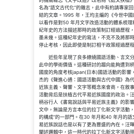
的機關雜志《文字改造》改名為《語文扶植
名為“語文古代化”的雜志，此中有約請專家回
結的文章。1995 年，王均主編的《今世中
以看作是對50 年月文字改造活動的體系梳
紀年史的方法描述那時的政策制訂經過歷程
墨未幾。這種紀年史的寫法，不克不及將那
停止考核，因此即使是制訂相干政策經過歷
近些年呈現了良多繚繞國語活動、言文
此中的學術價值。這種研討的趨向能夠遭到柄谷
國度的角度考核japan(日本)國語活動的
杰的《聲進心通：國語活動與古代中國》為代
近族主義、聲響、文字等概念來會商，在敘事形
活動背后是扶植古代平易近族國度的政治。汪
柄谷行人《書寫說話與平易近族主義》的影響
文中，無論是方言本位的拉丁化新文字活動，
的構成”的一部門。在30 年月和40 年月
易近族說話也是以有了更為豐盛的內在。汪暉
闡述邏輯中，這一時代的拉丁化新文字活動