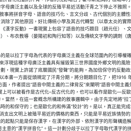
方的字母廣泛主義以及全球的反殖平易近活動汗青之下停止不雅照
種敘事將拼音字母、語音的技巧化、言文分歧、古代個別的主體性
，消除了其他原因，好比傳統小學及其古代轉型（以章太炎的實
。《漢字反動》一書現實上包容了語音的技巧題目（趙元任）、
山）、布衣教導（晏陽初和陶行知等）以及傳統文字學的調劑（
。
心的是以拉丁字母為代表的字母廣泛主義在全球范圍內的引導權
念來浮現這種字母廣泛主義具有摧毀第三世界國度外鄉文明的風險
劃，現實上許諾了底層國民“發聲”的能夠，為加倍保守的反動政
以本書一方面從頭規定了汗青分期，將分期題目化了，把1916 
一方面，作者提出“語音中間主義的二律背反”來闡明“語音中間主義
實上可以被看作是古代化–反古代化的，也可以看作是歐化—反
。當然，在這一套概念所構建的敘事邏輯中，由于先定地將“拉丁
時的和保守的；也是歐化的和佈滿“狡計”的。是以，真正能完成
不消支出文明上被殖平易近的價格的東西，只能是平易近族情勢的
輯的起點只能是保存漢字，在漢字的外部、依附漢字的形聲構造
年月主意的“漢字拼音化”。這一計劃分歧于以拉丁字母取代漢字的