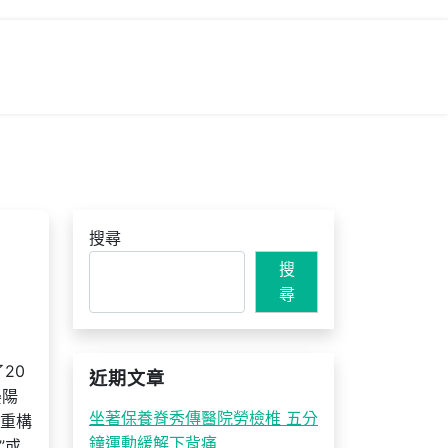
搜尋
搜
尋
20
近期文章
晏陽
坐著保養脊秀傳醫院勞檢椎 五分
，重構
鐘運動緩解下背痛
”或