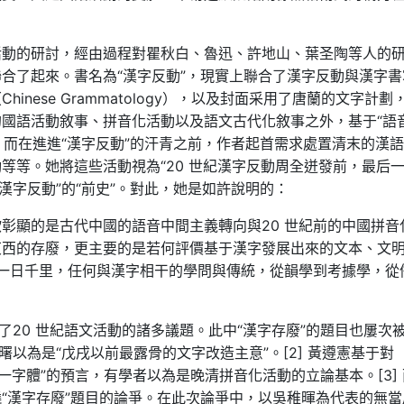
活動的研討，經由過程對瞿秋白、魯迅、許地山、葉圣陶等人的
合了起來。書名為“漢字反動”，現實上聯合了漢字反動與漢字書
nese Grammatology），以及封面采用了唐蘭的文字計劃
國語活動敘事、拼音化活動以及語文古代化敘事之外，基于“語
。而在進進“漢字反動”的汗青之前，作者起首需求處置清末的漢
等等。她將這些活動視為“20 世紀漢字反動周全迸發前，最后
漢字反動”的“前史”。對此，她是如許說明的：
彰顯的是古代中國的語音中間主義轉向與20 世紀前的中國拼音
東西的存廢，更主要的是若何評價基于漢字發展出來的文本、文
意一日千里，任何與漢字相干的學問與傳統，從韻學到考據學，從
了20 世紀語文活動的諸多議題。此中“漢字存廢”的題目也屢次
曙以為是“戊戌以前最露骨的文字改造主意”。[2] 黃遵憲基于對
“變一字體”的預言，有學者以為是晚清拼音化活動的立論基本。[3]
“漢字存廢”題目的論爭。在此次論爭中，以吳稚暉為代表的無當