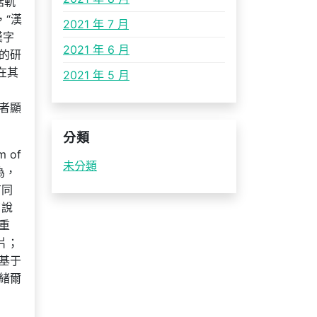
話軌
，“漢
2021 年 7 月
漢字
2021 年 6 月
的研
在其
2021 年 5 月
者顯
分類
 of
未分類
為，
有同
了說
重
片；
基于
緒爾