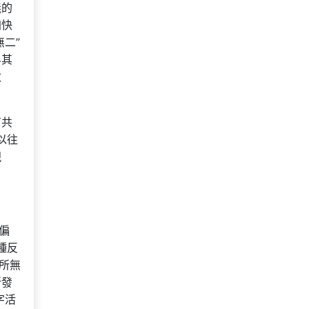
義的
加快
二”
界其
改
有共
以往
視
偏
種反
所無
所發
字活