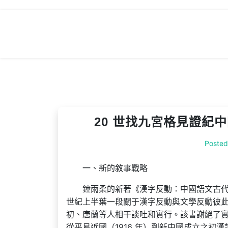
Skip
to
content
20 世找九宮格見證紀
Poste
一、新的敘事戰略
鐘雨柔的新著《漢字反動：中國語文古代性
世紀上半葉一段關于漢字反動與文學反動彼
初、唐蘭等人相干談吐和實行。該書謝絕了實證
從平易近國（1916 年）到新中國成立之初