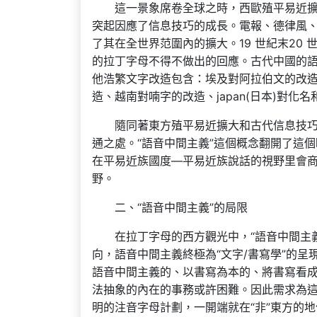
這一景象席卷全球之時，西歐殖平易近
突起因應了信息技巧的成長。電報、德律風
了其在全世界范圍內的擴大。19 世紀末20
的拉丁字母不得不做出的回應。古代中國的
他浩繁文字改造包含：埃及對阿拉伯文的改
造、越南對喃字的改造、japan(日本)對化名
隨同著東方殖平易近擴大和古代信息技
通之處。“語音中間主義”這個概念翻開了這
在平易近族國度—平易近族說話的視野里會
野。
二、“語音中間主義”的局限
在拉丁字母的西方觀光中，“語音中間主
向，語音中間主義終極為“文字/書寫學”的
語音中間主義的、以書寫為本的、將書寫看成
法抽象的內在的事務或許困難。因此需求為
明的注音字母計劃，一開端就在“非”東方的