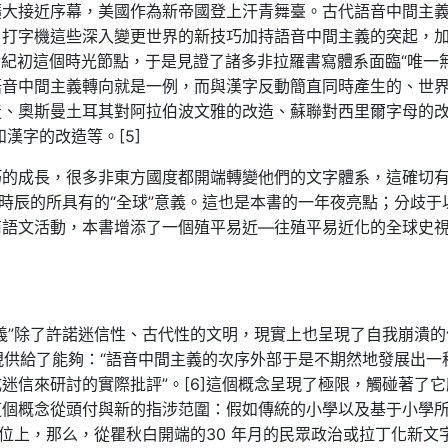
擴大接近序幕，美國作為新帝國登上汗青舞臺。古代語音中間主
、打字機這些深入變更世界的新技巧加持語音中間主義的突起，
 世紀初這個時光節點，于是見證了諸多非拉羅書寫體系面臨“唯一無
語音中間主義轉向就是一例，而與漢字反動簡直同時產生的、世
造、奧斯曼土耳其對阿拉伯波文雅的改造、蘇聯對西里爾字母的
和漢字的改造等。[5]
巧的成長，很多非東方國度都開端轉變他們的文字體系，這確切
個時辰的所具有的“全球”意義。這也是本書的一年夜亮點；分歧于
商語文活動，本書增添了一個殖平易近—往殖平易近化的全球史
義”除了許諾迷信性、古代性的文明，現實上也呈現了自我崩潰的
呈現供給了能夠：“語音中間主義的次序外部于是不期然地發展出一
迷信來研討的實際批評”。[6]這個概念呈現了極限，觸碰著了它
這個概念從頭付與新的指涉范圍：假如傳統的小學以及基于小學
地位上，那么，從瞿秋白開端的30 年月的民眾政治或拉丁化新文