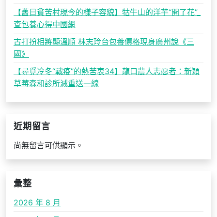
【舊日貧苦村現今的樣子容貌】牯牛山的洋芋“開了花”_
查包養心得中國網
古打扮相將顯溫順 林志玲台包養價格現身廣州說《三
國》
【尋覓冷冬“戰疫”的熱苦衷34】龍口農人志愿者：新穎
草莓森和診所減重送一線
近期留言
尚無留言可供顯示。
彙整
2026 年 8 月