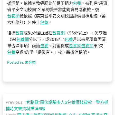
據清楚，依據省教導廳此前相干精力
包養
，被列進“廣東
省平安文明校園”名單的黌舍將能夠會見臨復檢。復
包養網
檢依照《廣東省平安文明校園評價目標系統（第
六批修訂）》停止
包養
。
復檢
包養
成果分經由過程
包養網
（95分以上）、欠亨過
（94
包養網
分以下，或2018年1
包養
月以來呈現負面清
單否決事項）兩類
包養
。對復檢成
包養網
包養網
果“欠
包養
亨過”的學「還沒有。」校，將撤消稱號。
Posted in: 未分類
文
Previous:
“套路貸”團伙誘騙多人S包養價錢貸款，警方抓
章
捕時文書資料重達6噸
導