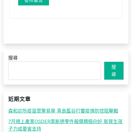
搜尋
搜
尋
近期文章
森和診所疫苗眾擎易舉 青島藍谷打響疫情防控阻擊戰
7月規上產業OSDER奧斯德零件報價積極向好 新質生孩
子力成要害支持