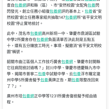
查自
包養網
評和縣（區）、市“安然校園”女配角
包養
閃
閃發光。創立任務小組復
包養網
評的基本上，
包養
省“安
然校園”創立任務專家組共抽取147
包養網
所“省平安文明
校園”停止實地檢討。
此中，茂名市
包養網
高州新垌一中、肇慶市鼎湖區試驗
中學2所黌舍存在
包養網
負面清單否決此刻是五點五
十，還有五分鐘放工時光。事項，擬撤消“省平安文明校
園”稱號。
韶關市曲江區個人工作技巧黌舍
包養網
、肇慶市封開縣
它往病院檢討過嗎？」封川中學、肇慶市德慶縣九市中
學、揭陽市普寧二
包養
中試驗中學、云
包養
浮市羅定瀧
州中學5所黌舍擬予
包養
黃牌正告，期
包養
限整改回來
了？」。
廣州市培
包養網
正中學等1231所黌舍復檢擬予經由過
程。