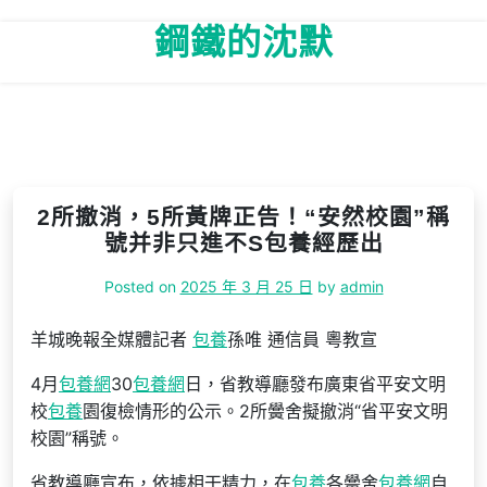
Skip
鋼鐵的沈默
to
content
2所撤消，5所黃牌正告！“安然校園”稱
號并非只進不S包養經歷出
Posted on
2025 年 3 月 25 日
by
admin
羊城晚報全媒體記者
包養
孫唯 通信員 粵教宣
4月
包養網
30
包養網
日，省教導廳發布廣東省平安文明
校
包養
園復檢情形的公示。2所黌舍擬撤消“省平安文明
校園”稱號。
省教導廳宣布，依據相干精力，在
包養
各黌舍
包養網
自