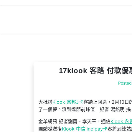
Skip
to
content
17klook 客路 付
Posted
大批搭
Klook 富邦J卡
客踏上回途，2月10日
了一個夢。流到達節前峰值 記者 湯銘明 攝
金羊網訊 記者劉勇、李天軍，通信
Klook 
團體發送搭
Klook 中信line pay卡
客將到達該