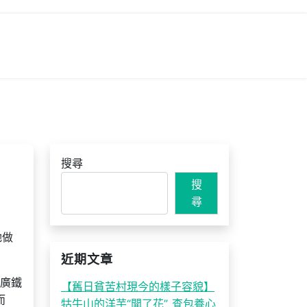
搜尋
搜
尋
她做
近期文章
，廣鐵
【舊日貧苦村現今的樣子容貌】
而
牯牛山的洋芋“開了花”_查包養心