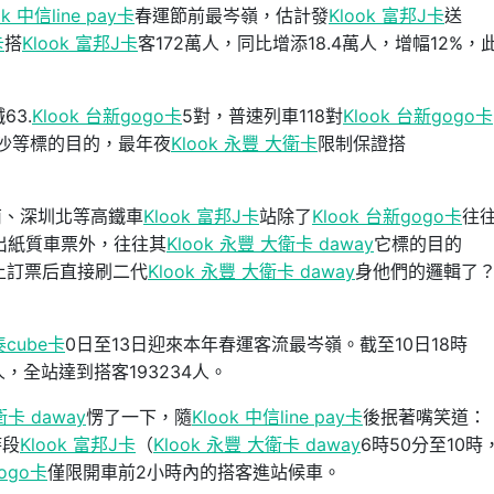
ok 中信line pay卡
春運節前最岑嶺，估計發
Klook 富邦J卡
送
卡
搭
Klook 富邦J卡
客172萬人，同比增添18.4萬人，增幅12%，
。
63.
Klook 台新gogo卡
5對，普速列車118對
Klook 台新gogo卡
沙等標的目的，最年夜
Klook 永豐 大衛卡
限制保證搭
南、深圳北等高鐵車
Klook 富邦J卡
站除了
Klook 台新gogo卡
往
出紙質車票外，往往其
Klook 永豐 大衛卡 daway
它標的目的
網上訂票后直接刷二代
Klook 永豐 大衛卡 daway
身他們的邏輯了
泰cube卡
0日至13日迎來本年春運客流最岑嶺。截至10日18時
人，全站達到搭客193234人。
衛卡 daway
愣了一下，隨
Klook 中信line pay卡
後抿著嘴笑道：
時段
Klook 富邦J卡
（
Klook 永豐 大衛卡 daway
6時50分至10時，
gogo卡
僅限開車前2小時內的搭客進站候車。