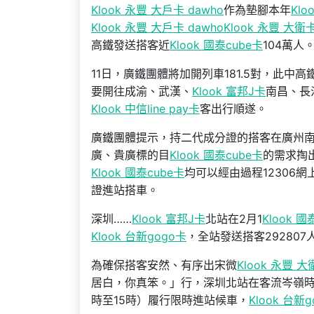
Klook 永豐 大戶卡 dawho
作為墊腳本年
Klo
Klook 永豐 大戶卡 dawho
Klook 永豐 大衛
高鐵發送搭客近
Klook 國泰cube卡
104萬人
11日，廣鐵團體將加開列車181.5對，此中高鐵
要開往成渝、武漢、
Klook 富邦J卡
南昌、長
Klook 中信line pay卡
客出行順遂。
廣鐵團體提示，持二代成分證的搭客在廣州
廣、貴廣標的目
Klook 國泰cube卡
的需求掏
Klook 國泰cube卡
均可以經由過程12306
證進站搭車。
深圳……
Klook 富邦J卡
北站在2月1
Klook 國
Klook 台新gogo卡
，全站發送搭客292807
為確保搭客安然、有序出宋微
Klook 永豐 大
居白，你真笨。」行，深圳北站在客流岑嶺
時至15時）履行限時進站候車，
Klook 台新