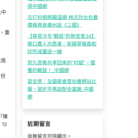
得中國網
此中
古打扮相將顯溫順 林志玲台包養
價格現身廣州說《三國》
，重
【尋覓冷冬“戰疫”的熱苦衷34】
龍口農人志愿者：新穎草莓森和
診所減重送一線
往南
到九宮格共享回來的“村超”，擂
響的戰鼓！_中國網
？份
習言道｜全國兩會查包養網站比
擬，習近平再談配合富饒_中國
網
「陳
12
近期留言
尚無留言可供顯示。