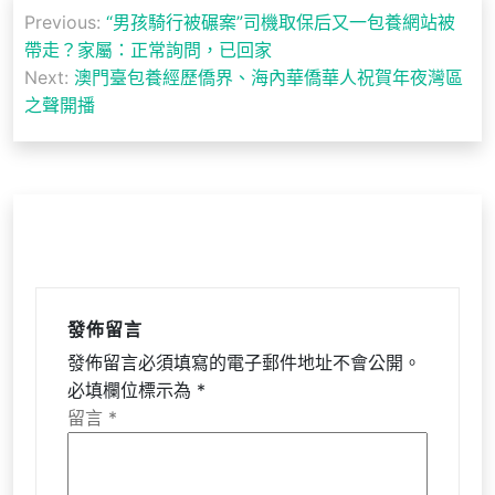
文
Previous:
“男孩騎行被碾案”司機取保后又一包養網站被
章
帶走？家屬：正常詢問，已回家
導
Next:
澳門臺包養經歷僑界、海內華僑華人祝賀年夜灣區
之聲開播
覽
發佈留言
發佈留言必須填寫的電子郵件地址不會公開。
必填欄位標示為
*
留言
*