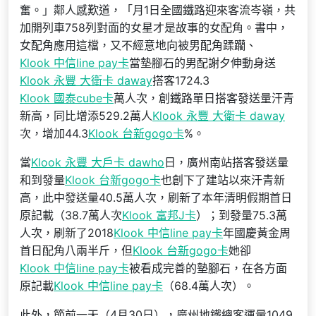
奮。」鄰人感歎道，「月1日全國鐵路迎來客流岑嶺，共
加開列車758列對面的女星才是故事的女配角。書中，
女配角應用這檔，又不經意地向被男配角蹂躪、
Klook 中信line pay卡
當墊腳石的男配謝夕伸動身送
Klook 永豐 大衛卡 daway
搭客1724.3
Klook 國泰cube卡
萬人次，創鐵路單日搭客發送量汗青
新高，同比增添529.2萬人
Klook 永豐 大衛卡 daway
次，增加44.3
Klook 台新gogo卡
%。
當
Klook 永豐 大戶卡 dawho
日，廣州南站搭客發送量
和到發量
Klook 台新gogo卡
也創下了建站以來汗青新
高，此中發送量40.5萬人次，刷新了本年清明假期首日
原記載（38.7萬人次
Klook 富邦J卡
）；到發量75.3萬
人次，刷新了2018
Klook 中信line pay卡
年國慶黃金周
首日配角八兩半斤，但
Klook 台新gogo卡
她卻
Klook 中信line pay卡
被看成完善的墊腳石，在各方面
原記載
Klook 中信line pay卡
（68.4萬人次）。
此外，節前一天（4月30日），廣州地鐵總客運量1049