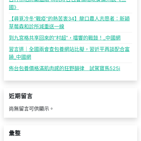
國》
【尋覓冷冬“戰疫”的熱苦衷34】龍口農人志愿者：新穎
草莓森和診所減重送一線
到九宮格共享回來的“村超”，擂響的戰鼓！_中國網
習言道｜全國兩會查包養網站比擬，習近平再談配合富
饒_中國網
佈台包養價格滿肌肉感的狂野韻律 試駕寶馬525i
近期留言
尚無留言可供顯示。
彙整