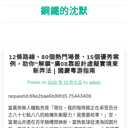
Skip
鋼鐵的沈默
to
content
12條路線、80個熱門場景、15個優秀案
例，助你“解鎖”廣08靠設計虛擬實境東
新弄法 | 國慶粵游指南
Posted on
2025 年 10 月 6 日
by
admin
requestId:68e2bae6b99fd5.75443408.
當萬架無人機點亮夜「現在，我的咖啡館正在承受百分
之八十七點八八的結構失衡壓力！我需要校準！」空，
當潮汕非遺在百年騎樓間煥新，當熱氣球從濱海田園升