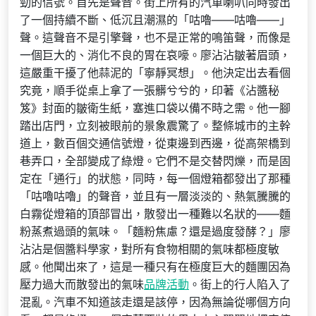
勁的信號。首先是聲音。街上所有的汽車喇叭同時發出
了一個持續不斷、低沉且潮濕的「咕嚕——咕嚕——」
聲。這聲音不是引擎聲，也不是正常的鳴笛聲，而像是
一個巨大的、消化不良的胃在哀嚎。廖沾沾皺著眉頭，
這嚴重干擾了他蒜泥的「寧靜冥想」。他決定出去看個
究竟，順手從桌上拿了一張髒兮兮的，印著《沾醬秘
笈》封面的皺衛生紙，塞進口袋以備不時之需。他一腳
踏出店門，立刻被眼前的景象震驚了。整條城市的主幹
道上，數百個交通信號燈，從東邊到西邊，從高架橋到
巷弄口，全部變成了綠燈。它們不是交替閃爍，而是固
定在「通行」的狀態，同時，每一個燈箱都發出了那種
「咕嚕咕嚕」的聲音，並且有一層淡淡的、熱氣騰騰的
白霧從燈箱的頂部冒出，散發出一種難以名狀的——麵
粉蒸煮過頭的氣味。「麵粉焦慮？還是過度發酵？」廖
沾沾是個醬料學家，對所有食物相關的氣味都極度敏
感。他聞出來了，這是一種只有在極度巨大的麵團因為
壓力過大而散發出的氣味
品牌活動
。街上的行人陷入了
混亂。汽車不知道該走還是該停，因為無論從哪個方向