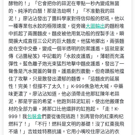
酵物的！」「它會把你的蒜泥在零點一秒內變成無菌
的、純淨的白醋！那是浩劫啊！」「不准動我的蒜
泥！」廖沾沾發出了醬料學家對待信仰般的怒吼。他以
一種專業包水餃的極限速度，從旁邊
大圖輸出
的麵粉堆
中抓起了兩團麵皮。麵皮被他用氣功般的捏製手法，瞬
間擴大成直徑三公尺的巨大麵皮。他猛地擲出，兩張麵
皮在空中交疊，變成一個半透明的防禦護盾。這就是家
傳《沾醬秘笈》中記載的「水餃皮護盾」，薄韌而充滿
彈性。藍色離子炮光束猛烈地擊中麵皮護盾，發出了一
聲像是汽水開蓋的聲音。護盾劇烈震動，但奇蹟般地擋
住了攻擊，只是散發出濃郁的麵香。「這麵皮的延展
性！完美！但撐不了太久！」K-999焦急地大喊，中藥
味更濃了。廖沾沾知道，他必須帶走他那缸陳年老蒜
泥，那是宇宙的希望。他跑到蒜泥缸前，使出他搬運食
材的全部力量，將那口比他還胖的缸抱起。「走！K-
999！我
包裝盒
們要從後院逃跑！別再管你的紅棗枸杞
燃料了！」「不行！燃料是文明的基礎！沒了紅棗我飛
不遠！」吉娃娃特務抗議。它用小嘴咬住廖沾沾的衣