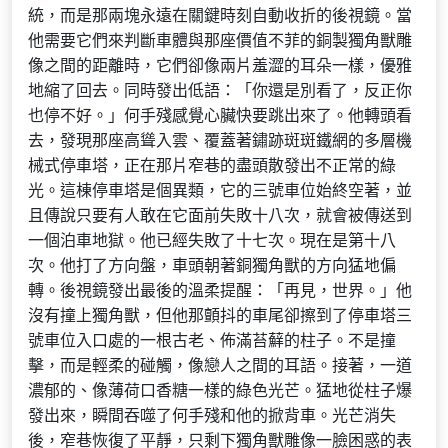
統，而是那兩塊永遠在關鍵時刻自動收折的後視鏡。當
他需要它們來判斷車體與那座價值不菲的銅製獨角獸雕
像之間的距離時，它們卻像兩片羞澀的耳朵一樣，優雅
地縮了回去。同時發出低語：「你還是別看了，反正你
也停不好。」何手殘感覺心臟快要跳出來了。他轉頭看
去，發現那座高聳入雲、覆蓋著鏽跡斑斑鐵網的多層機
械式停車塔，正在那片窄巷的盡頭散發出不正常的綠
光。這棟停車塔是個異類，它的三號車位始終空著，並
且傳說只要有人敢在它面前失敗十八次，就會被傳送到
一個泊車地獄。他已經失敗了十七次。現在是第十八
次。他打了方向盤，車頭朝著銅獨角獸的方向猛地偏
轉。後視鏡發出最後的溫柔提醒：「再見，世界。」他
沒有撞上獨角獸，但他那顫抖的車尾卻擦到了停車塔三
號車位入口處的一根古老、佈滿苔蘚的柱子。不是撞
擊，而是輕柔的碰觸，像戀人之間的耳語。接著，一道
濃郁的、像薄荷口香糖一樣的綠色光芒。猛地從柱子爆
發出來，瞬間吞噬了何手殘和他的掀背車。光芒消失
後，窄巷恢復了平靜，只剩下獨角獸雕像一臉困惑的表