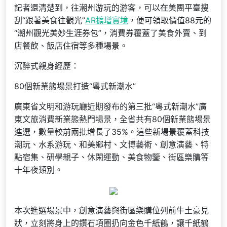
記者還清楚到，往潮州游玩的游客，可以在美團平臺搜
刮“跟著美食往觀光”
AR擴增實境
，便可領取價值88元的
“潮州觀光美妙生涯券包”，消費券覆蓋了美食外賣、到
店餐飲、飯店住宿等多種場景。
沉醉式親身經歷：
80個新業態場景打造“粵式新潮水”
廣東省文明和游玩廳近期發布的第三批“粵式新潮水”廣
東文旅消費新業態熱門場景，全省共有80個新業態場景
進選，數量較前兩批增長了35%。這些新場景覆蓋科技
潮玩、水系游玩、和美鄉村、文博藝術、創意演藝、特
點宿集、研學親子、休閑運動、美食物鑒、街區樂購等
十年夜類別。
本次進選場景中，創意演藝與街區樂購位列前牛土豪見
狀，立刻將身上的鑽石項圈扔向金色千紙鶴，讓千紙鶴