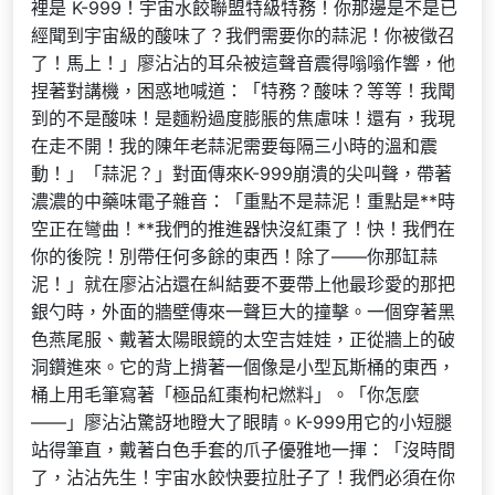
裡是 K-999！宇宙水餃聯盟特級特務！你那邊是不是已
經聞到宇宙級的酸味了？我們需要你的蒜泥！你被徵召
了！馬上！」廖沾沾的耳朵被這聲音震得嗡嗡作響，他
捏著對講機，困惑地喊道：「特務？酸味？等等！我聞
到的不是酸味！是麵粉過度膨脹的焦慮味！還有，我現
在走不開！我的陳年老蒜泥需要每隔三小時的溫和震
動！」「蒜泥？」對面傳來K-999崩潰的尖叫聲，帶著
濃濃的中藥味電子雜音：「重點不是蒜泥！重點是**時
空正在彎曲！**我們的推進器快沒紅棗了！快！我們在
你的後院！別帶任何多餘的東西！除了——你那缸蒜
泥！」就在廖沾沾還在糾結要不要帶上他最珍愛的那把
銀勺時，外面的牆壁傳來一聲巨大的撞擊。一個穿著黑
色燕尾服、戴著太陽眼鏡的太空吉娃娃，正從牆上的破
洞鑽進來。它的背上揹著一個像是小型瓦斯桶的東西，
桶上用毛筆寫著「極品紅棗枸杞燃料」。「你怎麼
——」廖沾沾驚訝地瞪大了眼睛。K-999用它的小短腿
站得筆直，戴著白色手套的爪子優雅地一揮：「沒時間
了，沾沾先生！宇宙水餃快要拉肚子了！我們必須在你