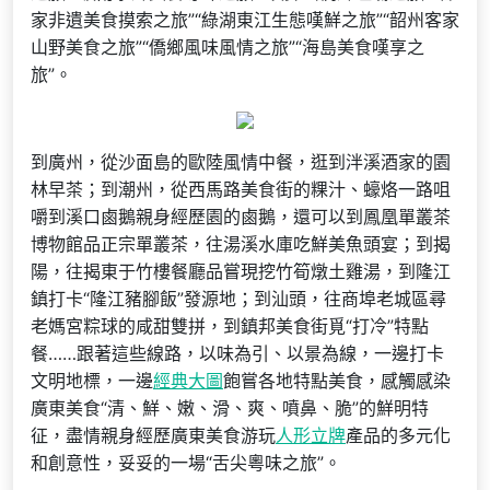
家非遺美食摸索之旅”“綠湖東江生態嘆鮮之旅”“韶州客家
山野美食之旅”“僑鄉風味風情之旅”“海島美食嘆享之
旅”。
到廣州，從沙面島的歐陸風情中餐，逛到泮溪酒家的園
林早茶；到潮州，從西馬路美食街的粿汁、蠔烙一路咀
嚼到溪口鹵鵝親身經歷園的鹵鵝，還可以到鳳凰單叢茶
博物館品正宗單叢茶，往湯溪水庫吃鮮美魚頭宴；到揭
陽，往揭東于竹樓餐廳品嘗現挖竹筍燉土雞湯，到隆江
鎮打卡“隆江豬腳飯”發源地；到汕頭，往商埠老城區尋
老媽宮粽球的咸甜雙拼，到鎮邦美食街覓“打冷”特點
餐……跟著這些線路，以味為引、以景為線，一邊打卡
文明地標，一邊
經典大圖
飽嘗各地特點美食，感觸感染
廣東美食“清、鮮、嫩、滑、爽、噴鼻、脆”的鮮明特
征，盡情親身經歷廣東美食游玩
人形立牌
產品的多元化
和創意性，妥妥的一場“舌尖粵味之旅”。