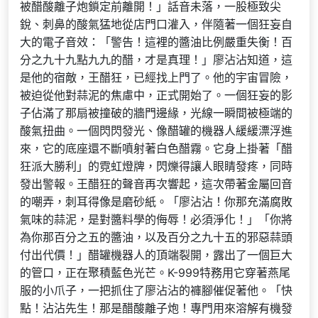
被醋酸離子炮鎖定前離開！」話音未落，一股極致尖
銳、刺鼻的酸氣猛地從店門口灌入，伴隨著一個狂妄自
大的電子音效：「警告！這裡的醬油比例嚴重失衡！百
分之九十九點九九的醋，才是真理！」廖沾沾知道，這
是他的宿敵，王醋狂，已經找上門了。他的宇宙冒險，
被迫從他對蒜泥的焦慮中，正式開始了。一個狂妄的影
子佔滿了那扇被撞破的牆門邊緣，光線一瞬間被極端的
酸氣扭曲。一個閃閃發光、像醋罐的機器人緩緩漂浮進
來，它的底座還不斷噴射著白色醋霧。它身上掛著「醋
狂派大勝利」的霓虹燈牌，閃爍得讓人眼睛發疼，同時
發出警報。王醋狂的聲音再次響起，這次帶著金屬回音
的嘲弄，刺耳得像是磨砂紙。「廖沾沾！你那充滿腐敗
氣味的蒜泥，是對醬料學的侮辱！必須淨化！」「你將
為你那百分之五的醬油，以及百分之九十五的邪惡蒜頭
付出代價！」醋罐機器人的頂端裂開，露出了一個巨大
的管口，正在聚積藍色光芒。K-999特務用它穿著燕尾
服的小爪子，一把抓住了廖沾沾的褲腳催促著他。「快
點！沾沾先生！那是醋酸離子炮！專門用來溶解有機發