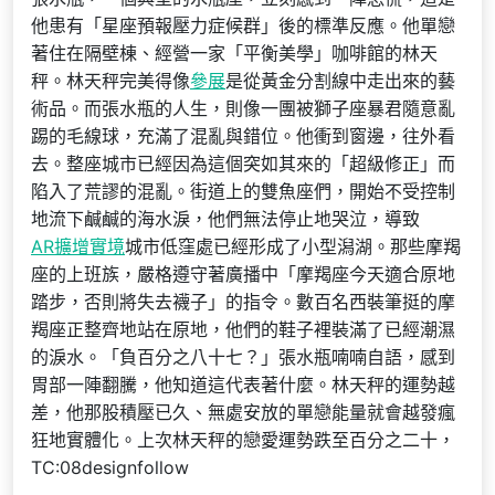
他患有「星座預報壓力症候群」後的標準反應。他單戀
著住在隔壁棟、經營一家「平衡美學」咖啡館的林天
秤。林天秤完美得像
參展
是從黃金分割線中走出來的藝
術品。而張水瓶的人生，則像一團被獅子座暴君隨意亂
踢的毛線球，充滿了混亂與錯位。他衝到窗邊，往外看
去。整座城市已經因為這個突如其來的「超級修正」而
陷入了荒謬的混亂。街道上的雙魚座們，開始不受控制
地流下鹹鹹的海水淚，他們無法停止地哭泣，導致
AR擴增實境
城市低窪處已經形成了小型潟湖。那些摩羯
座的上班族，嚴格遵守著廣播中「摩羯座今天適合原地
踏步，否則將失去襪子」的指令。數百名西裝筆挺的摩
羯座正整齊地站在原地，他們的鞋子裡裝滿了已經潮濕
的淚水。「負百分之八十七？」張水瓶喃喃自語，感到
胃部一陣翻騰，他知道這代表著什麼。林天秤的運勢越
差，他那股積壓已久、無處安放的單戀能量就會越發瘋
狂地實體化。上次林天秤的戀愛運勢跌至百分之二十，
TC:08designfollow