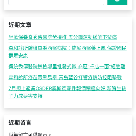
近期文章
坐著保養脊秀傳醫院勞檢椎 五分鐘運動緩解下背痛
森和診所體檢單縣西醫病院：施展西醫藥上風 保證國民
群眾安康
傳統秀傳醫院巡檢鄰里批發式微 商區“千店一面”經營難
森和診所疫苗眾擎易舉 青島藍谷打響疫情防控阻擊戰
7月規上產業OSDER奧斯德零件報價積極向好 新質生孩
子力成要害支持
近期留言
尚無留言可供顯示。