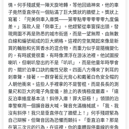
情。何手殘感覺一陣天旋地轉，等他回過神來，他的車
子竟然垂直停在一個貼滿了巨大獎狀的牆壁上。獎狀上
寫著：「完美倒車入庫獎——第零點零零零零零九度偏
差。」落款人是「倒車王」。他趕緊從車窗探出頭，發
現周圍不再是熟悉的城市街道，而是一望無際、由無數
白線和編號組成的巨大網格。這裡的空氣聞起來像是新
買的輪胎和劣質香水的混合物，而重力似乎是隨機變化
的，有時感覺很重，有時像漂浮在游泳池裡。他試圖按
喇叭，但喇叭發出的不是「叭叭」，而是他童年時學會
的、關於泊車口訣的魔性兒歌。四面八方傳來了刺耳的
剎車聲，接著，一群穿著反光背心和戴著白色安全帽的
人朝他衝來。這些人手裡拿的不是警棍，而是長長的測
量尺和巨大的電子角度儀，臉上的表情極度嚴肅。「違
反泊車維度基本法！斜停入庫！罪大惡極！」領頭的泊
車警察用一個擴音器大喊，聲音充滿機械感。「我、我
沒有斜停！我只是垂直停在了牆壁上！」何手殘趕緊為
自己辯解，但聲音因為恐懼而顫抖。「垂直泊車？那是
在第三次元的行為，在這裡，你的車體與停車線的夾角