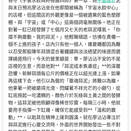
長守《宇宙水餃與終極醬料師》第一章：蒜
平面設計
泥
與末日預兆廖沾沾坐在他那間被稱為「宇宙水餃中心」
的店裡，但這間店的外觀更像是一個被遺棄的藍色塑膠
棚，與「宇宙」或「中心」這兩個詞毫無關係。他正在
對著一缸已經發酵了七個月又七天的老蒜泥嘆氣。「你
還不夠靈動，我的蒜泥。」他輕聲細語，彷彿在責備一
個不上進的孩子。店內只有他一個人，連蒼蠅都因為難
以忍受那股陳年蒜頭混合著鐵鏽與淡淡絕望的味道而選
擇繞道飛行。今天的營業額是：零。廖沾沾不安的不是
店裡的生意，而是他對**「蒜泥成本焦慮症」**的深層
恐懼。新鮮蒜頭每公斤的價格正在以超光速上漲，如果
再這樣下去，他引以為傲的「靈魂蒜泥」將難以為繼。
他拿著一把被磨得光滑、閃耀著不祥光芒的小銀勺，從
缸底撈起一坨濃稠的、顏色介於灰綠與土黃之間的發酵
物。這蒜泥被他照顧得像稀世珍寶，每隔三小時，他就
要用手指彈一下缸邊，確保它能感受到**「溫和的震
動」**，以助其在精神上達到圓滿。就在廖沾沾專注於
與蒜泥進行心靈交流時，外面的世界開始發出一些不對