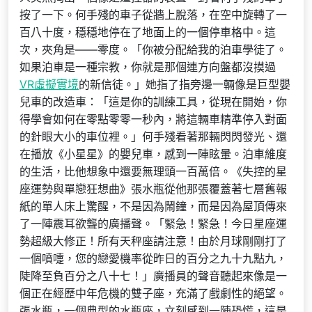
按了一下。何手殘的車子從牆上脫落，在空中旋轉了一
百八十度，穩穩地停在了地面上的一個停車格中。這
次，夾角是——零度。「你被分配給我的泊車學徒了。
如果泊車是一種宗教，你就是那個連方向盤都沒摸過
VR虛擬實境
的新信徒。」她指了指旁邊一輛像是巨型嬰
兒車的改造車：「這是你的訓練工具，從現在開始，你
得學會如何在零點零零一秒內，將這輛車精準停入對面
的針眼大小的車位裡。」何手殘看著那輛閃閃發光、還
在播放《小星星》的嬰兒車，感到一陣眩暈。泊車維度
的生活，比他想象中還要無理頭一百萬倍。《失控的星
座運勢與單戀狂想曲》張水瓶從他那張覆蓋著七層舊報
紙的單人床上驚醒，不是因為鬧鐘，而是因為屋頂傳來
了一陣震耳欲聾的廣播聲。「緊急！緊急！今日星座運
勢超級大修正！所有天秤座請注意！由於月球剛剛打了
一個噴嚏，您的戀愛機率從昨日的百分之九十九點九，
陡降至負百分之八十七！」廣播員的聲音聽起來像是一
個正在經歷中年危機的雙子座，充滿了戲劇性的絕望。
張水瓶，一個典型的水瓶座，立刻感到一陣恐慌，這是