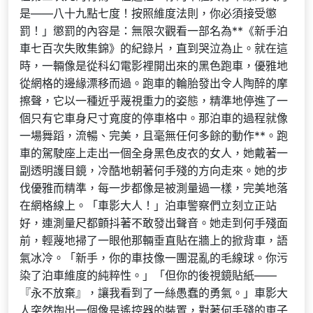
是——八十九點七度！按照維度法則，你必須接受懲
罰！」懲罰的內容是：無限次觀看一部名為**《新手泊
車七百次失敗集錦》的紀錄片，直到哭泣為止。就在這
時，一輛像是從科幻電影裡開出來的黑色跑車，優雅地
從網格的邊緣漂移而過。跑車的輪胎發出令人陶醉的摩
擦聲，它以一種近乎蔑視重力的姿態，精準地停進了一
個只有它車身尺寸寬度的停車格中。那泊車的過程就像
一場舞蹈，流暢、完美，且毫無任何多餘的動作**。跑
車的駕駛座上走出一個全身黑色皮衣的女人，她戴著一
副透明護目鏡，冷酷地朝著何手殘的方向走來。她的步
伐優雅而精準，每一步都像是被測量過一樣，完美地落
在網格線上。「車影大人！」泊車警察們立刻立正站
好，連測量尺都顫抖著不敢發出聲音。她走到何手殘面
前，輕蔑地掃了一眼他那輛垂直貼在牆上的掀背車，語
氣冰冷。「新手，你的車技像一團混亂的毛線球。你污
染了泊車維度的純粹性。」「但你的後視鏡貼紙——
『永不放棄』，讓我看到了一絲愚蠢的勇氣。」車影大
人突然掏出一個像是遙控器的裝置，對著何手殘的車子