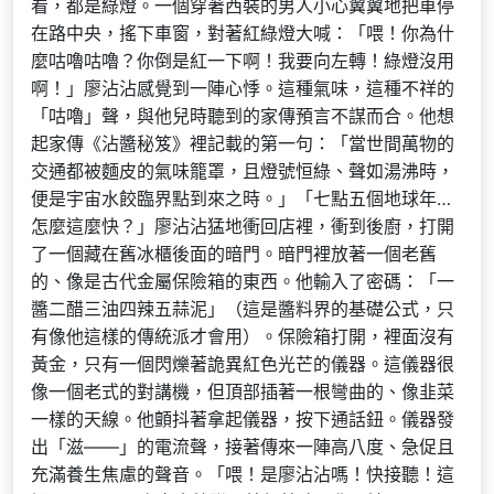
看，都是綠燈。一個穿著西裝的男人小心翼翼地把車停
在路中央，搖下車窗，對著紅綠燈大喊：「喂！你為什
麼咕嚕咕嚕？你倒是紅一下啊！我要向左轉！綠燈沒用
啊！」廖沾沾感覺到一陣心悸。這種氣味，這種不祥的
「咕嚕」聲，與他兒時聽到的家傳預言不謀而合。他想
起家傳《沾醬秘笈》裡記載的第一句：「當世間萬物的
交通都被麵皮的氣味籠罩，且燈號恒綠、聲如湯沸時，
便是宇宙水餃臨界點到來之時。」「七點五個地球年…
怎麼這麼快？」廖沾沾猛地衝回店裡，衝到後廚，打開
了一個藏在舊冰櫃後面的暗門。暗門裡放著一個老舊
的、像是古代金屬保險箱的東西。他輸入了密碼：「一
醬二醋三油四辣五蒜泥」（這是醬料界的基礎公式，只
有像他這樣的傳統派才會用）。保險箱打開，裡面沒有
黃金，只有一個閃爍著詭異紅色光芒的儀器。這儀器很
像一個老式的對講機，但頂部插著一根彎曲的、像韭菜
一樣的天線。他顫抖著拿起儀器，按下通話鈕。儀器發
出「滋——」的電流聲，接著傳來一陣高八度、急促且
充滿養生焦慮的聲音。「喂！是廖沾沾嗎！快接聽！這