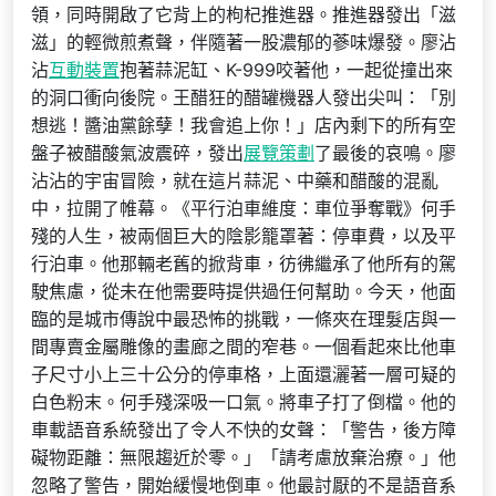
領，同時開啟了它背上的枸杞推進器。推進器發出「滋
滋」的輕微煎煮聲，伴隨著一股濃郁的蔘味爆發。廖沾
沾
互動裝置
抱著蒜泥缸、K-999咬著他，一起從撞出來
的洞口衝向後院。王醋狂的醋罐機器人發出尖叫：「別
想逃！醬油黨餘孽！我會追上你！」店內剩下的所有空
盤子被醋酸氣波震碎，發出
展覽策劃
了最後的哀鳴。廖
沾沾的宇宙冒險，就在這片蒜泥、中藥和醋酸的混亂
中，拉開了帷幕。《平行泊車維度：車位爭奪戰》何手
殘的人生，被兩個巨大的陰影籠罩著：停車費，以及平
行泊車。他那輛老舊的掀背車，彷彿繼承了他所有的駕
駛焦慮，從未在他需要時提供過任何幫助。今天，他面
臨的是城市傳說中最恐怖的挑戰，一條夾在理髮店與一
間專賣金屬雕像的畫廊之間的窄巷。一個看起來比他車
子尺寸小上三十公分的停車格，上面還灑著一層可疑的
白色粉末。何手殘深吸一口氣。將車子打了倒檔。他的
車載語音系統發出了令人不快的女聲：「警告，後方障
礙物距離：無限趨近於零。」「請考慮放棄治療。」他
忽略了警告，開始緩慢地倒車。他最討厭的不是語音系