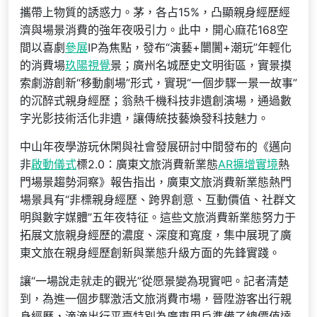
攜帶上物質的誘惑力。茅，各占15%，凸顯親身經歷經
濟與場景消費的強年夜吸引力。此中，開心麻花168空
間以喜劇
參展
IP為焦點，發布“演藝+闤闠+潮玩”年輕化
的消費場
玖陽視覺
景；廣州名城歷史文明街區，實景摸
索劇游創新“移動劇場”形式，實現“一個步驟一景一故事”
的沉醉式親身經歷；翁熱千機科技非遺創演場，通過數
字光影技術活化非遺，讓傳統技藝煥發科技魅力。
中山年夜學游玩休閑與社會發展研討中間發布的《邁向
非
啟動儀式
標2.0：廣東文旅消費新業態
AR擴增實境
熱
門場景趨勢洞察》報告指出，廣東文旅消費新業態熱門
場景具有“非標親身經歷、跨界創意、互動價值、社群文
明與數字媒體”五年夜特征。這些文旅消費新業態努力于
拓展文旅親身經歷的濃度、深度和寬度，集中展現了廣
東文旅在親身經歷創新與業態升級方面的先鋒實踐。
讓“一場說走就走的觀光”從愿景變為現實吧。記者清楚
到，為進一個步驟激活文旅消費市場，晉陞游客出行親
身經歷，滴滴出行平臺特別為廣東用戶準備了總價值達