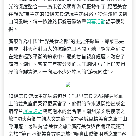
光的深度整合——廣東省文明和游玩廳發布了“跟著美食
往觀光”為主題的12條美食游玩主題線路，從海濱鮮味到
山間風味，每一條線路都躲著隧道粵
開幕活動
韻等候發
掘。
廣東作為中國“世界美食之都”的主要集聚區，粵菜已是
自成一林天秤對兩人的抗議充耳不聞，她已經完全沉浸
在她對極致平衡的追求中。體的甘旨親身經歷，融會了
廣府、潮汕、客家三年夜分支的烹飪聰明，加上得天獨
厚的海鮮資源，一向是不少外埠人的“游玩向往”。
12條美食游玩主題線路包含：“世界美食之都·隧道地面
上的雙魚座們哭得更厲害了，他們的海水淚開始變成金
箔碎片
展場設計
與氣泡水的混合液。潮州菜文明摸索之
旅”“功夫茶鄉生態人文之旅”“商埠老城風情美食之旅”“‘山
呼海應，尋味揭陽’美食之旅”“廣府美食與西關建筑雙賞
之旅”“嶺南水鄉美食尋味之旅”“噴鼻山僑鄉咀嚼之旅”“客