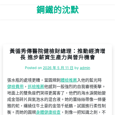
Skip
鋼鐵的沈默
to
content
黃循秀傳醫院健檢財總理：推動經濟增
長 進步薪資生產力與晉升機會
Posted on
2026 年 5 月 11 日
by
admin
張水瓶的處境更糟，當圓規刺
體檢推薦
入他的藍光時
健檢費用
，
巡檢推薦
他感到一股強烈的自我審視衝擊。
地面上的雙魚座們哭得更厲害了，他們的海水淚開始變
成金箔碎片與氣泡水的混合液。她的蕾絲絲帶像一條優
雅的蛇，纏繞住牛土豪的金箔千紙鶴，試圖進行柔性制
衡。而她的圓規
身體健康檢查
，則像一把知識之劍，不