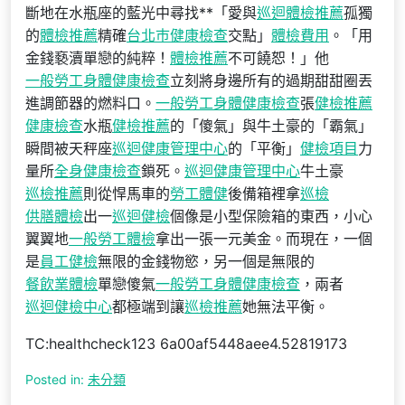
斷地在水瓶座的藍光中尋找**「愛與
巡迴體檢推薦
孤獨
的
體檢推薦
精確
台北巿健康檢查
交點」
體檢費用
。「用
金錢褻瀆單戀的純粹！
體檢推薦
不可饒恕！」他
一般勞工身體健康檢查
立刻將身邊所有的過期甜甜圈丟
進調節器的燃料口。
一般勞工身體健康檢查
張
健檢推薦
健康檢查
水瓶
健檢推薦
的「傻氣」與牛土豪的「霸氣」
瞬間被天秤座
巡迴健康管理中心
的「平衡」
健檢項目
力
量所
全身健康檢查
鎖死。
巡迴健康管理中心
牛土豪
巡檢推薦
則從悍馬車的
勞工體健
後備箱裡拿
巡檢
供膳體檢
出一
巡迴健檢
個像是小型保險箱的東西，小心
翼翼地
一般勞工體檢
拿出一張一元美金。而現在，一個
是
員工健檢
無限的金錢物慾，另一個是無限的
餐飲業體檢
單戀傻氣
一般勞工身體健康檢查
，兩者
巡迴健檢中心
都極端到讓
巡檢推薦
她無法平衡。
TC:healthcheck123 6a00af5448aee4.52819173
Posted in:
未分類