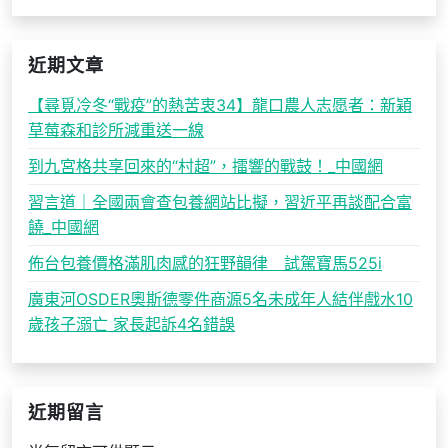
近期文章
【尋覓冷冬“戰疫”的熱苦衷34】龍口農人志愿者：新穎
草莓森和診所減重送一線
到九宮格共享回來的“村超”，擂響的戰鼓！_中國網
習言道｜全國兩會查包養網站比擬，習近平再談配合富
饒_中國網
佈台包養價格滿肌肉感的狂野韻律 試駕寶馬525i
廣東河OSDER奧斯德零件商源5名未成年人結伴戲水10
歲孩子溺亡 家長起訴4名錯誤
近期留言