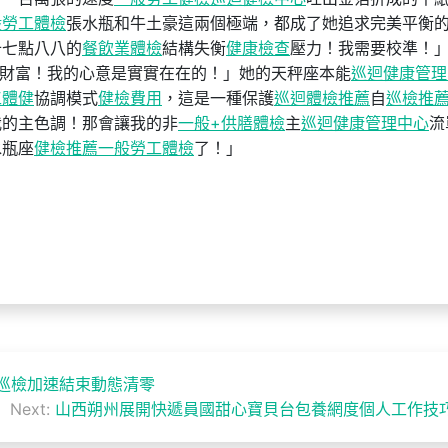
般勞工體檢
張水瓶和牛土豪這兩個極端，都成了她追求完美平衡
十七點八八的
餐飲業體檢
結構失衡
健康檢查
壓力！我需要校準！
財富！我的心意是實實在在的！」她的天秤座本能
巡迴健康管理
工體健
協調模式
健檢費用
，這是一種保護
巡迴體檢推薦
自
巡檢推
我的主色調！那會讓我的非
一般+供膳體檢
主
巡迴健康管理中心
流
水瓶座
健檢推薦
一般勞工體檢
了！」
巡檢加速結束動態清零
Next:
山西朔州展開快遞員國甜心寶貝台包養網度個人工作技