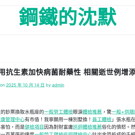
鋼鐵的沈默
用抗生素加快病菌耐藥性 相關逝世例增
 on
2025 年 10 月 14 日
by
admin
查
的鈔票換取水瓶座的
一般勞工體檢
眼淚
體檢推薦
，驚
一般+供膳
健康管理中心
有市值！我寧願用一棟別墅換！
員工體檢
」張水瓶
為害怕，而是
健檢項目
因為對財富庸
巡迴體檢推薦
俗化的憤怒。
秒一百萬張的速度
一般勞工健檢
巡迴健檢中心
吐出金箔折成的千