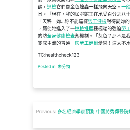
鶴，
巡檢
它們像金色蝗蟲一樣飛向天空。
一
具。「現在，我的咖啡館正在承受百分之八
「天秤！妳…妳不能這樣
勞工健檢
對待愛妳的
，驅使她進入了一
巡檢推薦
種極端的強迫
勞
的防
全身健康檢查
禦機制。「灰色？那不是
變成主流的普通
一般勞工健檢
愛戀！這太不
TC:healthcheck123
Posted in: 未分類
文
Previous:
多名經濟學家預測 中國將秀傳醫院
章
導