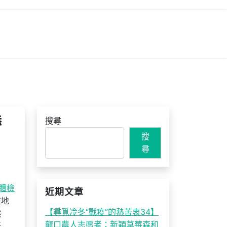
添
搜尋
搜
尋
體檢
近期文章
在地
【尋覓冷冬“戰疫”的熱苦衷34】
然
龍口農人志愿者：新穎草莓森和
紙