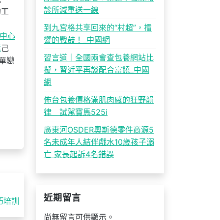
診所減重送一線
的工
」
到九宮格共享回來的“村超”，擂
中心
響的戰鼓！_中國網
薦
己
習言道｜全國兩會查包養網站比
單戀
擬，習近平再談配合富饒_中國
網
佈台包養價格滿肌肉感的狂野韻
律 試駕寶馬525i
廣東河OSDER奧斯德零件商源5
名未成年人結伴戲水10歲孩子溺
亡 家長起訴4名錯誤
近期留言
巧培訓
尚無留言可供顯示。