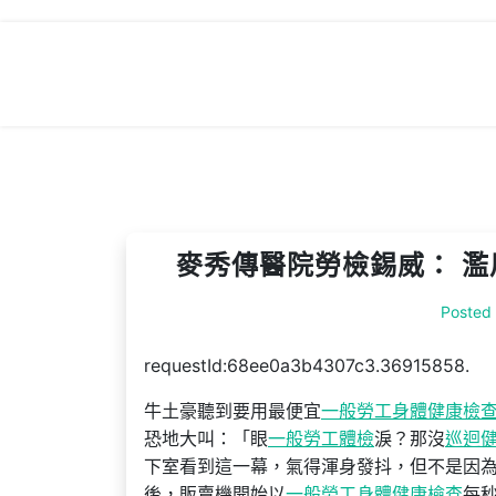
Skip
to
content
麥秀傳醫院勞檢錫威： 濫
Posted
requestId:68ee0a3b4307c3.36915858.
牛土豪聽到要用最便宜
一般勞工身體健康檢
恐地大叫：「眼
一般勞工體檢
淚？那沒
巡迴
下室看到這一幕，氣得渾身發抖，但不是因
後，販賣機開始以
一般勞工身體健康檢查
每