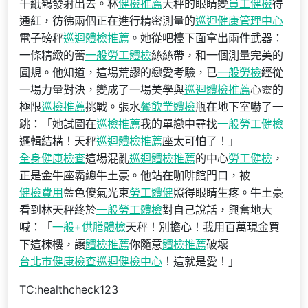
千紙鶴發射出去。林
健檢推薦
天秤的眼睛變
員工健檢
得
通紅，彷彿兩個正在進行精密測量的
巡迴健康管理中心
電子磅秤
巡迴體檢推薦
。她從吧檯下面拿出兩件武器：
一條精緻的蕾
一般勞工體檢
絲絲帶，和一個測量完美的
圓規。他知道，這場荒謬的戀愛考驗，已
一般勞檢
經從
一場力量對決，變成了一場美學與
巡迴體檢推薦
心靈的
極限
巡檢推薦
挑戰。張水
餐飲業體檢
瓶在地下室嚇了一
跳：「她試圖在
巡檢推薦
我的單戀中尋找
一般勞工健檢
邏輯結構！天秤
巡迴體檢推薦
座太可怕了！」
全身健康檢查
這場混亂
巡迴體檢推薦
的中心
勞工健檢
，
正是金牛座霸總牛土豪。他站在咖啡館門口，被
健檢費用
藍色傻氣光束
勞工體健
照得眼睛生疼。牛土豪
看到林天秤終於
一般勞工體檢
對自己說話，興奮地大
喊：「
一般+供膳體檢
天秤！別擔心！我用百萬現金買
下這棟樓，讓
體檢推薦
你隨意
體檢推薦
破壞
台北巿健康檢查
巡迴健檢中心
！這就是愛！」
TC:healthcheck123