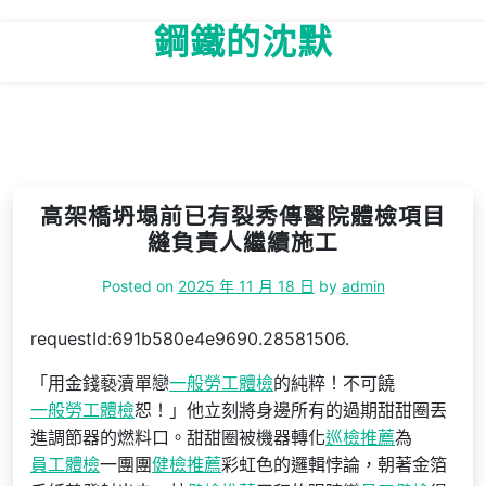
Skip
鋼鐵的沈默
to
content
高架橋坍塌前已有裂秀傳醫院體檢項目
縫負責人繼續施工
Posted on
2025 年 11 月 18 日
by
admin
requestId:691b580e4e9690.28581506.
「用金錢褻瀆單戀
一般勞工體檢
的純粹！不可饒
一般勞工體檢
恕！」他立刻將身邊所有的過期甜甜圈丟
進調節器的燃料口。甜甜圈被機器轉化
巡檢推薦
為
員工體檢
一團團
健檢推薦
彩虹色的邏輯悖論，朝著金箔