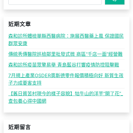
近期文章
森和診所體檢單縣西醫病院：施展西醫藥上風 保證國民
群眾安康
傳統秀傳醫院巡檢鄰里批發式微 商區“千店一面”經營難
森和診所疫苗眾擎易舉 青島藍谷打響疫情防控阻擊戰
7月規上產業OSDER奧斯德零件報價積極向好 新質生孩
子力成要害支持
【舊日貧苦村現今的樣子容貌】牯牛山的洋芋“開了花”_
查包養心得中國網
近期留言