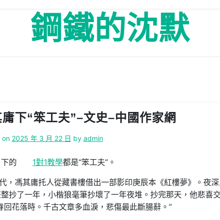
鋼鐵的沈默
庸下“笨工夫”–文史–中國作家網
d on
2025 年 3 月 22 日
by
admin
，下的
1對1教學
都是“笨工夫”。
時代，馮其庸托人從藏書樓借出一部影印庚辰本《紅樓夢》。夜深
整整抄了一年，小楷狼毫筆抄壞了一年夜堆。抄完那天，他悲喜
春回花落時。千古文章多血淚，悲傷最此斷腸辭。”