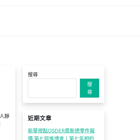
搜尋
搜
尋
人靜
近期文章
交
新華視點OSDER奧斯德零件報
價·第七屆進博會丨第七年相約