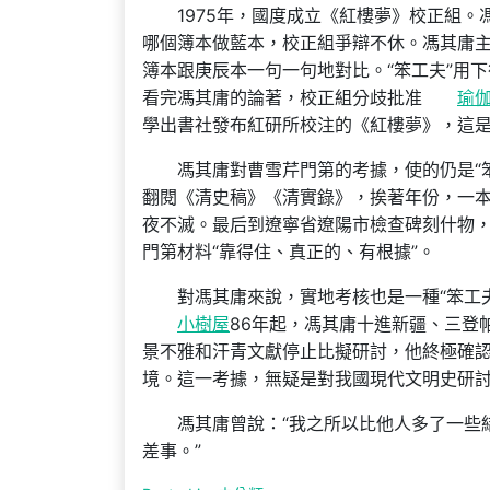
1975年，國度成立《紅樓夢》校正組
哪個簿本做藍本，校正組爭辯不休。馮其庸
簿本跟庚辰本一句一句地對比。“笨工夫”用
看完馮其庸的論著，校正組分歧批准
瑜
學出書社發布紅研所校注的《紅樓夢》，這是
馮其庸對曹雪芹門第的考據，使的仍是“
翻閱《清史稿》《清實錄》，挨著年份，一
夜不滅。最后到遼寧省遼陽市檢查碑刻什物
門第材料“靠得住、真正的、有根據”。
對馮其庸來說，實地考核也是一種“笨工
小樹屋
86年起，馮其庸十進新疆、三登
景不雅和汗青文獻停止比擬研討，他終極確
境。這一考據，無疑是對我國現代文明史研
馮其庸曾說：“我之所以比他人多了一些
差事。”