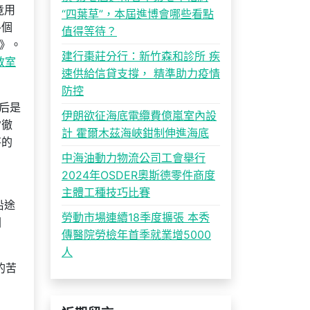
竟用
“四葉草”，本屆進博會哪些看點
各個
值得等待？
本》。
建行棗莊分行：新竹森和診所 疾
教室
速供給信貸支撐， 精準助力疫情
防控
后是
伊朗欲征海底電纜費億嵐室內設
常徹
計 霍爾木茲海峽鉗制伸進海底
芹的
中海油動力物流公司工會舉行
2024年OSDER奧斯德零件商度
主體工種技巧比賽
沿途
勞動市場連續18季度擴張 本秀
國
傳醫院勞檢年首季就業增5000
人
的苦