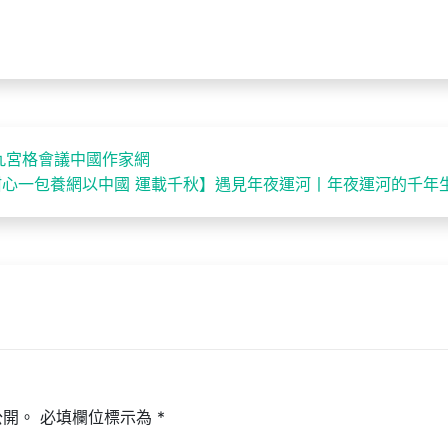
九宮格會議中國作家網
甜心一包養網以中國 運載千秋】遇見年夜運河丨年夜運河的千年
公開。
必填欄位標示為
*