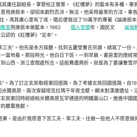
。馮其庸任副組長，掌管校正營業。《紅樓夢》的藍本有多種，畢
主意用庚辰本，卻招來劇烈否決。無法，他采用最笨的方法，拿
下往，馮其庸心里有了底，隨后便寫出了10萬字的專著《論庚辰
伽教室
用庚辰本做藍本。1982
個人空間
年，國民文
瑜伽
公認的《紅樓夢》“定本”。
笨工夫”。他先是多方探聽，找到五慶堂曹氏宗譜，繕寫了一份。
本一當地看。那段時光，他白日下班，一到早晨，書房里的燈經
，到山西、浙江查閱處所志。這般費盡周折，就是為了要讓曹雪
夫”。為了訂正玄奘取經東回道路，為了考據玄奘回國道路，自19
帕米爾高原、兩次穿越塔克拉瑪干年夜戈壁。顛末對漢唐遺址、
認玄奘東回時經過帕米爾高原瓦罕通道的明鐵蓋山口，進進中國
討的嚴重進獻。
結果，是由於我愿意下苦工夫、笨工夫，往做一些他人不愿意做