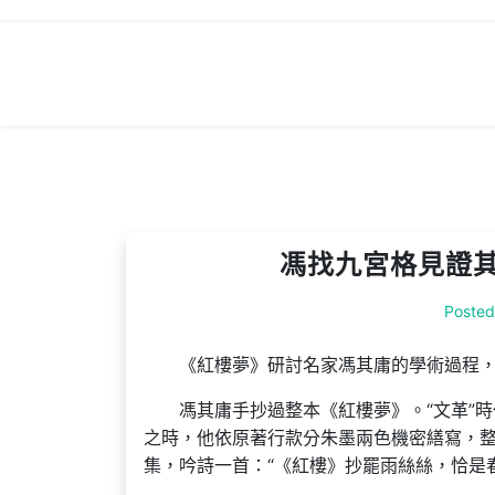
Skip
to
content
馮找九宮格見證其
Poste
《紅樓夢》研討名家馮其庸的學術過程
馮其庸手抄過整本《紅樓夢》。“文革”
之時，他依原著行款分朱墨兩色機密繕寫，
集，吟詩一首：“《紅樓》抄罷雨絲絲，恰是