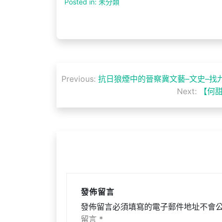
Posted in: 未分類
文
Previous:
抗日狼煙中的晉察冀文藝–文史–找
章
Next:
【何
導
覽
發佈留言
發佈留言必須填寫的電子郵件地址不會
留言
*