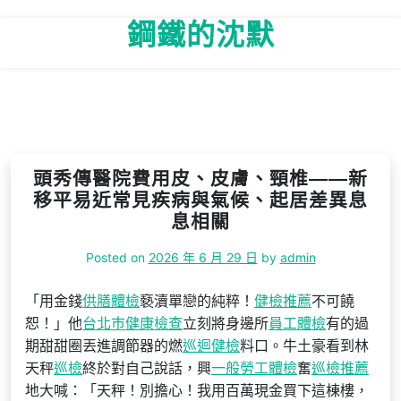
Skip
鋼鐵的沈默
to
content
頭秀傳醫院費用皮、皮膚、頸椎——新
移平易近常見疾病與氣候、起居差異息
息相關
Posted on
2026 年 6 月 29 日
by
admin
「用金錢
供膳體檢
褻瀆單戀的純粹！
健檢推薦
不可饒
恕！」他
台北巿健康檢查
立刻將身邊所
員工體檢
有的過
期甜甜圈丟進調節器的燃
巡迴健檢
料口。牛土豪看到林
天秤
巡檢
終於對自己說話，興
一般勞工體檢
奮
巡檢推薦
地大喊：「天秤！別擔心！我用百萬現金買下這棟樓，