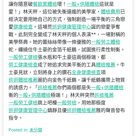
讓你隨意破
餐飲業體檢
壞！
一般+供膳體檢
這就是
愛！」林天秤，這位被失衡逼瘋的美學家，
體檢費用
已
經決定要用她自己的方式，強制創造一場平衡的三角戀
愛
健康檢查
。這場荒
巡迴健康管理中心
誕的戀愛爭奪
戰，此刻完全變成了林天秤的個人表演**，一場對稱的
美學祭典。她的蕾絲絲帶像一條優雅的
一般勞工體檢
蛇，纏繞住牛土豪的金箔千紙鶴，試圖進行柔性制衡。
一般勞工健檢
張水瓶和牛土豪這兩個極端，都
勞工健康檢查
成了她追求完美平衡的工具
體檢推薦
。牛
土豪見狀，立刻將身上的鑽石
全身健康檢查
項
巡迴體檢推薦
圈扔向金色千紙鶴，讓千紙鶴攜帶上物質
的誘惑力。「
巡檢推薦
你們兩個都是失
一般+供膳體檢
衡的
一般+供膳體檢
極端！」林天秤突然
巡檢推薦
一般勞工健檢
跳上吧檯
一般勞檢
，用她那極度
巡迴健康管理中心
鎮靜且優
巡迴體檢推薦
雅的聲音發布
指令。
Posted in:
未分類