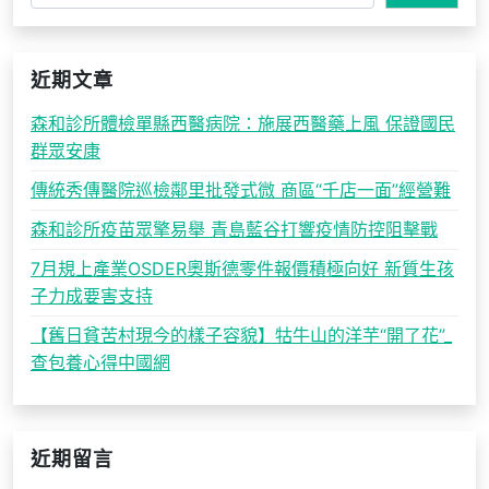
近期文章
森和診所體檢單縣西醫病院：施展西醫藥上風 保證國民
群眾安康
傳統秀傳醫院巡檢鄰里批發式微 商區“千店一面”經營難
森和診所疫苗眾擎易舉 青島藍谷打響疫情防控阻擊戰
7月規上產業OSDER奧斯德零件報價積極向好 新質生孩
子力成要害支持
【舊日貧苦村現今的樣子容貌】牯牛山的洋芋“開了花”_
查包養心得中國網
近期留言