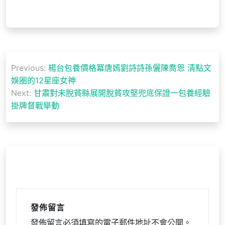
文
Previous:
楊台包養價格冪唐嫣劉詩詩孫儷陳喬恩 清點文
章
娛圈的12星座女神
導
Next:
甘肅對未脫貧縣展開脫貧攻堅兜底保證一包養經驗
掛牌督戰舉動
覽
發佈留言
發佈留言必須填寫的電子郵件地址不會公開。