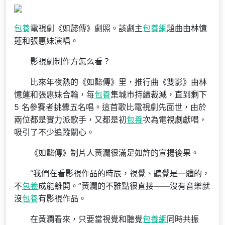
包養
電視劇《如懿傳》劇照。該劇主
包養網
題曲由林憶
蓮和張惠妹演唱。
影視劇制作方怎么看？
比來年夜熱的《如懿傳》里，推行曲《雙影》由林
憶蓮和張惠妹合輪，每
包養
集城市持續裁減，直到剩下
5 名參賽者挑釁五名唱。這首歌比電視劇先面世，由於
兩位都是實力派歌手，又都是初
包養
次為電視劇獻唱，
吸引了不少追蹤關心。
《如懿傳》制片人黃瀾很滿足如許的宣揚後果。
“我們在看影視作品的時辰，視覺、聽覺是一體的，
不
包養
成能離開。”黃瀾的不雅點很直接——沒有音樂就
沒
包養
有影視作品。
在黃瀾看來，只要當視覺和聽覺
包養網
同時共振