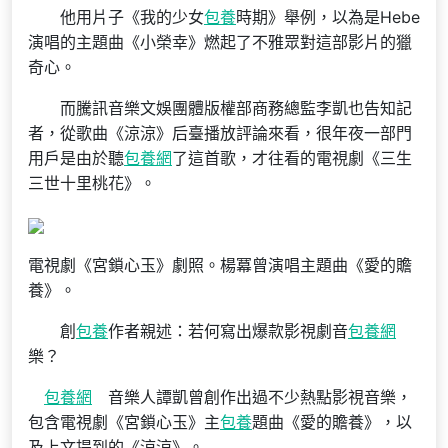
他用片子《我的少女
包養
時期》舉例，以為是Hebe
演唱的主題曲《小榮幸》燃起了不雅眾對這部影片的獵
奇心。
而騰訊音樂文娛團體版權部商務總監李凱也告知記
者，從歌曲《涼涼》后臺播放評論來看，很年夜一部門
用戶是由於聽
包養網
了這首歌，才往看的電視劇《三生
三世十里桃花》。
電視劇《宮鎖心玉》劇照。楊冪曾演唱主題曲《愛的贍
養》。
創
包養
作者親述：若何寫出爆款影視劇音
包養網
樂？
包養網
音樂人譚凱曾創作出過不少熱點影視音樂，
包含電視劇《宮鎖心玉》主
包養
題曲《愛的贍養》，以
及上文提到的《涼涼》。