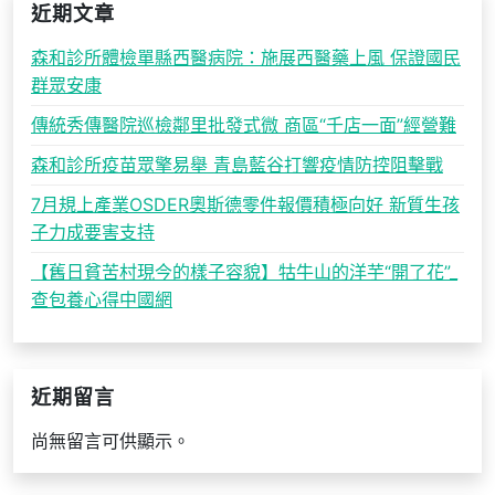
近期文章
森和診所體檢單縣西醫病院：施展西醫藥上風 保證國民
群眾安康
傳統秀傳醫院巡檢鄰里批發式微 商區“千店一面”經營難
森和診所疫苗眾擎易舉 青島藍谷打響疫情防控阻擊戰
7月規上產業OSDER奧斯德零件報價積極向好 新質生孩
子力成要害支持
【舊日貧苦村現今的樣子容貌】牯牛山的洋芋“開了花”_
查包養心得中國網
近期留言
尚無留言可供顯示。