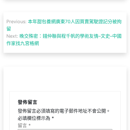
文
Previous:
本年甜包養網廣東70人因買賣駕駛證記分被拘
章
留
導
Next:
晚交殊密：錢仲聯與程千帆的學術友情–文史–中國
作家找九宮格網
覽
發佈留言
發佈留言必須填寫的電子郵件地址不會公開。
必填欄位標示為
*
留言
*