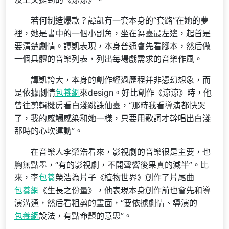
若何制造爆款？譚凱有一套本身的“套路”在她的夢
裡，她是書中的一個小副角，坐在舞臺最左邊，起首是
要清楚劇情。譚凱表現，本身普通會先看腳本，然后做
一個具體的音樂列表，列出每場戲需求的音樂作風。
譚凱誇大，本身的創作經過歷程并非憑幻想象，而
是依據劇情
包養網
來design。好比創作《涼涼》時，他
曾往剪輯機房看白淺跳誅仙臺，“那時我看導演都快哭
了，我的感觸感染和她一樣，只要用歌詞才幹唱出白淺
那時的心坎運動”。
在音樂人李榮浩看來，影視劇的音樂很是主要，也
胸無點墨，“有的影視劇，不開聲響後果真的減半”。比
來，李
包養
榮浩為片子《植物世界》創作了片尾曲
包養網
《生長之份量》，他表現本身創作前也會先和導
演溝通，然后看粗剪的畫面，“要依據劇情、導演的
包養網
設法，有點命題的意思”。