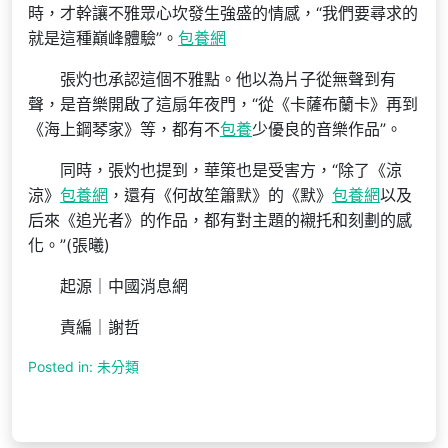
時，才幹讓不雅眾心坎發生強盛的情感，“我們要尋求的
就是這種巔峰體驗”。
包養網
張灼也承認這個不雅點。他以為片子從無聲到有
聲，是音樂開啟了這扇年夜門，“從《卡薩布蘭卡》再到
《海上鋼琴家》等，都有不
包養
少優良的音樂作品”。
同時，張灼也提到，華策也是受害方，“除了《涼
涼》
包養網
，還有《何故笙簫默》的《默》
包養網
以及
后來《追光者》的作品，都有對主題的襯托和刻劃的感
化。”(張曦)
起源｜中國消息網
責編｜謝哲
Posted in: 未分類