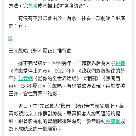
方法，完
包養
成宣揚上的“強強結合”。
有沒有不雅眾會由於一首歌，往看一部劇呢？謎底
是：有。
王菲獻唱《邪不壓正》推行曲
據不完整統計，短短幾年，王菲就先后為片子
包養
《將戀愛停止究竟》《促那年》《致我們終將逝往的芳
華》
包養網
《從你的全世界途經》《港囧》《無問西
東》《邪不壓正》等獻唱。有忠誠歌迷表現，由於支撐
王菲，會往買票不雅影。
近日，在“先聲奪人”影音一起配合岑嶺論壇上，華
策影視北京工作群副總裁、華策掮客人總司理張灼提
到，跟著影視劇的營銷越來越深刻，影音聯動
包養網
成
為不成缺乏的一個環節。