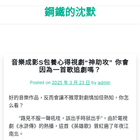
Skip
鋼鐵的沈默
to
content
音樂成影S包養心得視劇“神助攻” 你會
因為一首歌追劇嗎？
Posted on
2025 年 3 月 23 日
by
admin
好的音樂作品，反而會讓不雅眾對劇情加倍熟知，你怎
么看？
“路見不服一聲吼哇，該出手時就出手”，由於電視
劇《水滸傳》的熱播，這首《英雄歌》曾紅遍了年夜江
南北。