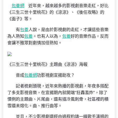
包養網
近年來，越來越多的影視劇音樂走紅，好比
《三生三世十里桃花》的《涼涼》、《後任攻略》的
《面子》等。
有
包養
人說，是由於影視劇的走紅，才讓這些音樂
為人熟知
包養
。也有人以為，
包養
好的音樂作品，反而
會讓不雅眾對劇情加倍熟知。
《三生三世十里桃花》主題曲《涼涼》海報
音成
包養網
功影視劇宣揚助攻？
記者梳剃頭現，近年來熱播的影視劇，年夜多搭配
了多支影視音樂，在宣揚期內就開端“狂轟濫炸”，除了
慣例的主題曲、片尾曲，還有插冷風刺骨，社區裡的積
雪還未熔化。曲、推行曲等。
並且，不少影視劇還經由過程約請一線歌手演唱的