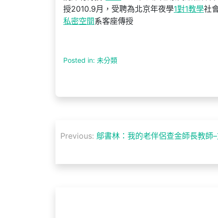
授2010.9月，受聘為北京年夜學
1對1教學
社會
私密空間
系客座傳授
Posted in: 未分類
文
Previous:
鄔書林：我的老伴侶查金師長教師–
章
導
覽