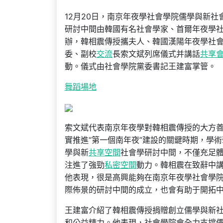
12月20日，南京年夜學社會學院儒學與新社
研討中間由韓國有名社會學家、首爾年夜學
辦，韓相震傳授攜夫人、韓國漢陽年夜學社
委、副校
交流
長索文斌列席儀式并講話
共享
動。儀式由社會學院黨委書記王建富掌管。
舞蹈場地
索文斌代表南京年夜學對韓相震傳授的大方
實推進“第一個南年夜”建設的關鍵時期，學
學與新
共享空間
社會學研討中間，不僅充足
注進了強勁
私密空間
動力。韓相震在致辭中
他表現，很是高興能夠在南京年夜學社會學
際佈景的研討中間的成立，也會有助于開拓
王建富介紹了韓相震傳授捐贈創立儒學與新
和公益精力。他表現，社會學院會全力支撐