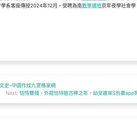
學系客座傳授2024年12月，受聘為南
教學場地
京年夜學社會學
文史–中國作找九宮格家網
Next:
怙恃雙殘、外祖怙恃逾古稀之年，幼女誰來S包養app