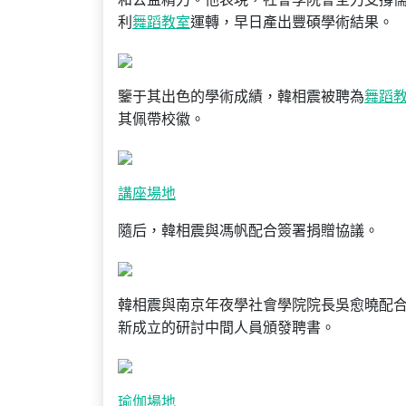
利
舞蹈教室
運轉，早日產出豐碩學術結果。
鑒于其出色的學術成績，韓相震被聘為
舞蹈
其佩帶校徽。
講座場地
隨后，韓相震與馮帆配合簽署捐贈協議。
韓相震與南京年夜學社會學院院長吳愈曉配
新成立的研討中間人員頒發聘書。
瑜伽場地