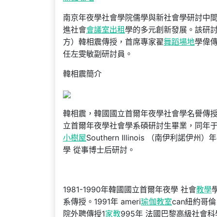
南京年夜學社會學院儒學與新社會學研討中
進社會
會議室出租
學的多元創新發展。該研
方）韓相震傳授，首席專家翟
舞蹈場地
學偉
任左雯敏副研討員。
韓相震簡介
韓相震，韓國國立首爾年夜學社會學名譽傳授。
立首爾年夜學社會學系碩研討生畢業，同年于
小樹屋
Southern Illinois （南伊利諾伊
學 從事博士后研討。
1981-1990年韓國國立首爾年夜學 社會
教學
系傳授。1991年 ameri
瑜伽教室
can紐約哥
院外聘傳授1
家教
995年 法國巴黎高級社會科學院