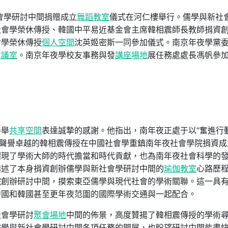
會學研討中間捐贈成立
舞蹈教室
儀式在河仁樓舉行。儒學與新社
社會學榮休傳授、韓國中平易近基金會主席韓相震師長教師捐資
會學榮休傳授
個人空間
沈英姬密斯一同參加儀式。南京年夜學黨
會議室
。南京年夜學校友事務與發
講座場地
展任務處處長馮帆參
善舉
共享空間
表達誠摯的感謝。他指出，南年夜正處于以“奮進行動
術聲譽卓越的韓相震傳授在中國社會學重鎮南年夜社會學院捐資成
體現了學術大師的時代擔當和時代貢獻，也為南年夜社會科學的
講述了本身捐資創辦儒學與新社會學研討中間的
瑜伽教室
心路歷
院創辦研討中間，摸索東亞儒學與現代社會的學術關聯。這一具
中國和韓國甚至更年夜范圍的國際學術交通與一起配合。
社會學研討
聚會場地
中間的佈景，高度贊揚了韓相震傳授的學術
儒學與新社會學研討中間各項任務的開展，也盼望研討中間能盡