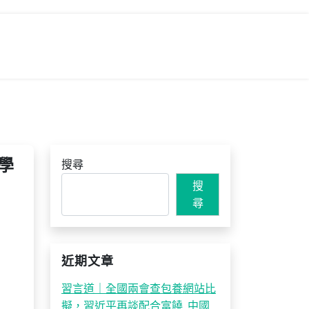
學
搜尋
搜
尋
近期文章
習言道｜全國兩會查包養網站比
擬，習近平再談配合富饒_中國