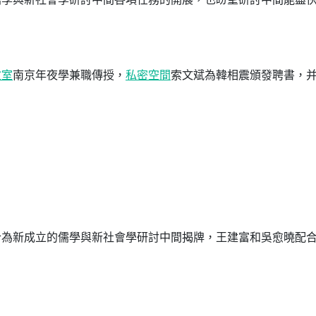
教室
南京年夜學兼職傳授，
私密空間
索文斌為韓相震頒發聘書，
合為新成立的儒學與新社會學研討中間揭牌，王建富和吳愈曉配