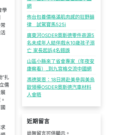
網
會學
佈台包養價格滿肌肉感的狂野韻
創
律 試駕寶馬525i
委常
加活
廣東河OSDER奧斯德零件商源5
名未成年人結伴戲水10歲孩子溺
亡 家長起訴4名錯誤
山區小縣來了省會專家（年夜安
康察看）_到九宮格交流中國網
”扎
馮德萊恩：18日將赴美參與美烏
立儒
歐領導OSDER奧斯德汽車材料
發展
人會晤
程。
有國
近期留言
尋求
尚無留言可供顯示。
快順