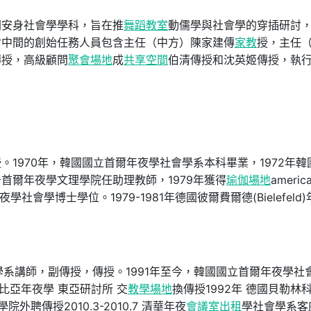
間安身社會學學科，旨在推
舞蹈教室
動儒學與社會學的穿插研討
討中間的創始任務人員包含主任（中方）陳家建傳
家教
授，主任
傳授，高級顧問
聚會場地
成
共享空間
伯清傳授和沈英姬傳授，執
1970年，韓國國立首爾年夜學社會學系本科畢業，1972年韓
首爾年夜學文理學院任助理教師，1979年獲得
瑜伽場地
americ
州）年夜學社會學博士學位。1979-1981年德國彼爾費爾德(Bielefeld
學系講師，副傳授，傳授。1991年至今，韓國國立首爾年夜學社
倫比亞年夜學 東亞研討所 交
教學場地
換傳授1992年 德國貝勒林
外聘傳授2010.3-2010.7 清華年夜
會議室出租
學社會學系客