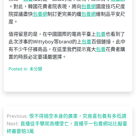
。對此，韓國花費者院表現，將向
包養網
國度技巧尺度
院提議盡快
包養網
制訂更完美的纖
包養網
維制品平安尺
度。
值得留意的是，在中國國際的電商平臺上
包養
也看到了
此次涉事的Wittyboy等brand的上
包養
百個鏈接，此中
有不少牛仔褲商品，在這里我們提示寬大
包養
花費者購
置的時辰必定要謹嚴選擇。
Posted in: 未分類
文
Previous:
恨不得捐空本身的廣東，究竟喜包養有多低調
章
Next:
直播徒手攀爬高樓墜亡，直播平一包養網站比擬臺
導
終審要賠3萬