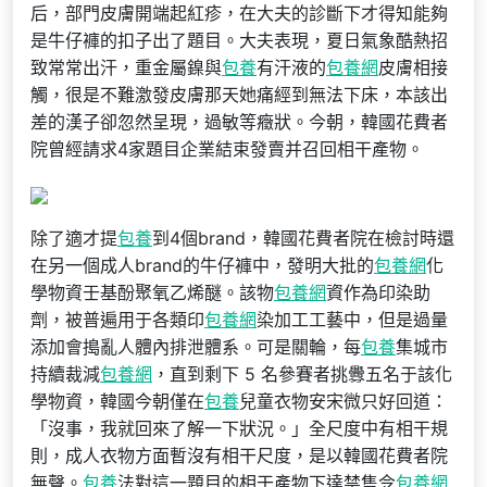
后，部門皮膚開端起紅疹，在大夫的診斷下才得知能夠
是牛仔褲的扣子出了題目。大夫表現，夏日氣象酷熱招
致常常出汗，重金屬鎳與
包養
有汗液的
包養網
皮膚相接
觸，很是不難激發皮膚那天她痛經到無法下床，本該出
差的漢子卻忽然呈現，過敏等癥狀。今朝，韓國花費者
院曾經請求4家題目企業結束發賣并召回相干產物。
除了適才提
包養
到4個brand，韓國花費者院在檢討時還
在另一個成人brand的牛仔褲中，發明大批的
包養網
化
學物資壬基酚聚氧乙烯醚。該物
包養網
資作為印染助
劑，被普遍用于各類印
包養網
染加工工藝中，但是過量
添加會搗亂人體內排泄體系。可是關輪，每
包養
集城市
持續裁減
包養網
，直到剩下 5 名參賽者挑釁五名于該化
學物資，韓國今朝僅在
包養
兒童衣物安宋微只好回道：
「沒事，我就回來了解一下狀況。」全尺度中有相干規
則，成人衣物方面暫沒有相干尺度，是以韓國花費者院
無聲。
包養
法對這一題目的相干產物下達禁售令
包養網