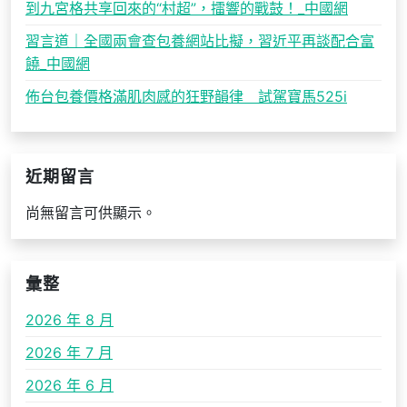
到九宮格共享回來的“村超”，擂響的戰鼓！_中國網
習言道｜全國兩會查包養網站比擬，習近平再談配合富
饒_中國網
佈台包養價格滿肌肉感的狂野韻律 試駕寶馬525i
近期留言
尚無留言可供顯示。
彙整
2026 年 8 月
2026 年 7 月
2026 年 6 月