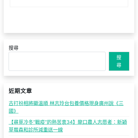
搜尋
搜
尋
近期文章
古打扮相將顯溫順 林志玲台包養價格現身廣州說《三
國》
【尋覓冷冬“戰疫”的熱苦衷34】龍口農人志愿者：新穎
草莓森和診所減重送一線