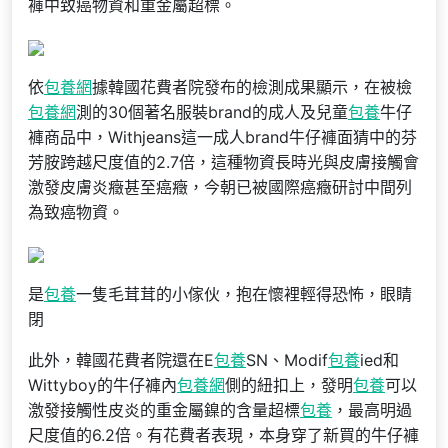
褲中致癌物資和重金屬超標。
依
包養網
據韓國花費者院發布的檢測成果顯示，在被檢
包養網
測的30個著名服裝brand的成人及兒童
包養
牛仔
褲商品中，Withjeans這一成人brand牛仔褲面猜中的芬
芳胺跨越尺度值的2.7倍，這種物資長時光與皮膚接觸會
激發皮膚炎癥甚至癌癥，今朝已被國際癌癥研討中間列
為致癌物資。
是
包養
一隻毛茸茸的小傢伙，抱在懷裡輕得恐怖，眼睛
閉
此外，韓國花費者院還在E
包養
SN、Modif
包養
ied和
Wittyboy的牛仔褲內
包養網
側的紐扣上，發明
包養
可以
激發接觸性皮炎的重金屬鎳的含量超標
包養
，最高明過
尺度值的6.2倍。有花費者表現，本身穿了新買的牛仔褲