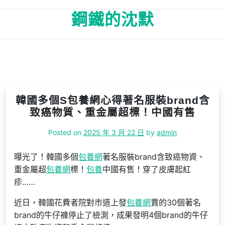
Skip
鋼鐵的沈默
to
content
韓國多個S包養網心得著名服裝brand含
致癌物質、重金屬超標！中國有售
Posted on
2025 年 3 月 22 日
by
admin
曝光了！韓國多個
包養網
著名服裝brand含致癌物資、
重金屬超
包養網
標！
包養
中國有售！穿了皮膚起紅
疹……
近日，韓國花費者院對市道上發
包養網
賣的30個著名
brand的牛仔褲停止了檢測，成果發明4個brand的牛仔