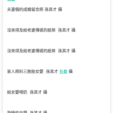
夫妻倆的成婚留念照 孫其才 攝
沒來得及給老婆傳遞的紙條 孫其才 攝
沒來得及給老婆傳遞的紙條 孫其才 攝
家人照料三胞胎女嬰 孫其才
包養
攝
給女嬰喂奶 孫其才 攝
熟睡的女嬰 孫其才 攝