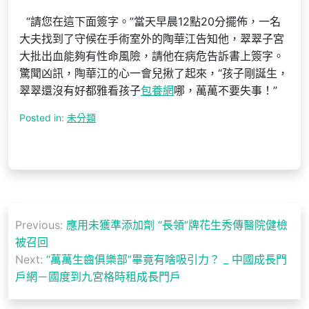
“請您在這下面簽字。”當天早晨12點20分擺佈，一名
大夫找到了守候在手術室外的陶華江告知他，翠翠子宮
大批出血能夠有性命風險，請他在病危告訴書上簽字。
驚聞凶訊，陶華江的心一會兒揪了起來，“孩子剛誕生，
翠翠還沒有好都雅看孩子
包養網
哪，萬萬不要失事！”
Posted in:
未分類
文
Previous:
應用未獲準添加劑 “長領”牌花生秀傳醫院健檢
章
被召回
導
Next:
“萬萬生齒俱樂部”畢竟有啥吸引力？ _ 中國成長門
戶網－國度到九宮格時租成長門戶
覽