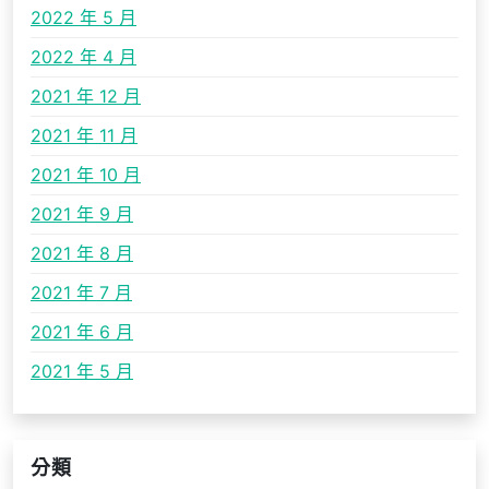
2022 年 5 月
2022 年 4 月
2021 年 12 月
2021 年 11 月
2021 年 10 月
2021 年 9 月
2021 年 8 月
2021 年 7 月
2021 年 6 月
2021 年 5 月
分類