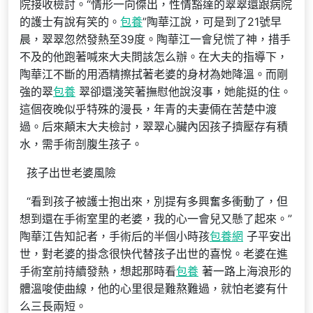
院接收檢討。“情形一向傑出，性情豁達的翠翠還跟病院
的護士有說有笑的。
包養
”陶華江說，可是到了21號早
晨，翠翠忽然發熱至39度。陶華江一會兒慌了神，措手
不及的他跑著喊來大夫問該怎么辦。在大夫的指導下，
陶華江不斷的用酒精擦拭著老婆的身材為她降溫。而剛
強的翠
包養
翠卻還淺笑著撫慰他說沒事，她能挺的住。
這個夜晚似乎特殊的漫長，年青的夫妻倆在苦楚中渡
過。后來顛末大夫檢討，翠翠心臟內因孩子擠壓存有積
水，需手術剖腹生孩子。
孩子出世老婆風險
“看到孩子被護士抱出來，別提有多興奮多衝動了，但
想到還在手術室里的老婆，我的心一會兒又懸了起來。”
陶華江告知記者，手術后的半個小時孩
包養網
子平安出
世，對老婆的掛念很快代替孩子出世的喜悅。老婆在進
手術室前持續發熱，想起那時看
包養
著一路上海浪形的
體溫唆使曲線，他的心里很是難熬難過，就怕老婆有什
么三長兩短。