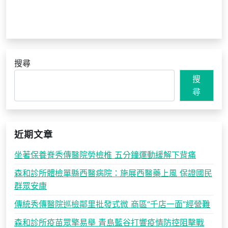
搜尋
搜
尋
近期文章
坐著保養脊秀傳醫院勞檢椎 五分鐘運動緩解下背痛
森和診所體檢單縣西醫病院：施展西醫藥上風 保證國民
群眾安康
傳統秀傳醫院巡檢鄰里批發式微 商區“千店一面”經營難
森和診所疫苗眾擎易舉 青島藍谷打響疫情防控阻擊戰