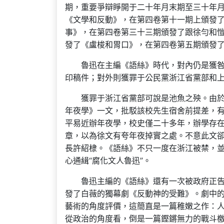
期，重要爭辯睜開于二十年月末期至三十年月
《文學和反動》，在第四卷第十一期上頒發了
事》，在第四卷第三十三期頒發了跟徐勻和
發了《盧梭和胃口》，在第四卷第五期頒發
魯迅在主編《語絲》時代，對內仍是獲
印稿件；對外則獲罪于公民黨浙江省黨部和
獲罪于浙江省黨部可說是池魚之殃。由於
年夜學》一文，批駁該校先生宿舍前提差，
平易近辦年夜學，校史僅二十多年，辦學存
章，以為徐文有夸年夜掉實之處。不意此文
長許紹棣。《語絲》不只一度在浙江被禁，並
心通緝“腐化文人魯迅”。
魯迅主編的《語絲》還有一次被政府正
發了白薇的獨幕劇《反動神的受難》。劇中的
藝術的角度評價，這簡直是一篇稚嫩之作：
從政治的角度看，倒是一篇鏗鏘無力的戰斗