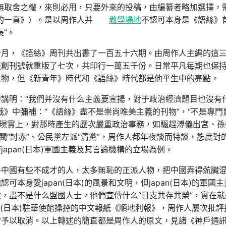
無取舍之權，來則必用，只要外來的投稿，由編纂者略加選擇，
的一直》）。是以周作人并
教學場地
不認可本身是《語絲》
”。
十月，《語絲》周刊共出書了一百五十六期。由周作人主編的這
僅創刊號就重版了七次，共印行一萬五千份。日常平凡每期也保
人物，但《新青年》時代和《語絲》時代都是他平生中的亮點。
講明：“我們并沒有什么主義要宣揚，對于政治經濟題目也沒有
裁》中彌補：“《語絲》盡不是崇尚唯美主義的刊物”，“不是專門
”。現實上，對那時產生的歷次嚴重政治事務，如驅趕溥儀出宮、孫
閥“討赤”、公民黨左派“清黨”，周作人都年夜談而特談，態度對
apan(日本)軍國主義及其言論機構的立場為例。
外中國有些不成才的人，太多無恥的正派人物，把中國弄得骯臟
本身愛japan(日本)的風景和文明，但japan(日本)的軍國
，盡不是什么盟國人士。他們宣傳什么“日支共存共榮”，實在就
apan(日本)駐華使館操控的中文報紙《順地利報》，周作人屢次批評
當予以取消。以上轉述的簡直都是周作人的原文，見諸《神戶通