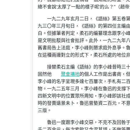
總不會說‘太厚了一點的樣子呢’的么？”（趙
一九二九年玄月二日，《語絲》第五卷
九三〇年三月旬日，《語絲》的第四任主編
白。但據筆者判定，柔石的編纂理念跟李小
是文明批駁與社會批評。此外，一九二九年八月
舊書局告上法庭，李小峰則懇求庭外息爭。
在這種兩邊對立的形式下，柔石所處的地位
接替柔石主編《語絲》的李小峰昔時三十
固然他
聚會場地
的個人工作是出書商，
李小峰的名字呈現多達七百屢次，手札有二
物。一九二五年三月，李小峰在魯迅的支撐下開
四新文明中的位置眾所周知，李小峰即該社
時的發賣遠景未卜，魯迅曾墊資二百元，不
三版。
魯迅一度跟李小峰交惡，不克不及回咎
千二百余元，每次索款又含混其詞，不做答