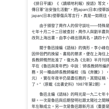
《排日平議》《〈讀順地利報〉按語》等文
傳日軍“治安強化活動”，把japan(日本)
japan(日本)侵華傷兵等言行，真是一如既
由于頒發了周作人的保守談吐——特殊是
七年十月二十二日被查封，周作人與劉半農到北
改到上海出書，由李小峰出頭具名，請四十
關于魯迅接編《語絲》的情形，李小峰在
因伴侶們的挽留、書局的懇求，便在上海住
長教師慨然批准了，復允為《北新》半月刊
平在《魯迅與青年們》中說：‘師長教師所編
務。另一種由師長教師編校（指《奔騰》）
元），實在年夜半仍是盡任務的，其間征稿
了。”（原載《出書史料》1987年第2期）。
魯迅主編《語絲》的時光是一九二七年
辯。一次是魯迅與后期發明社跟太陽社之間睜
年左聯成立。另一次是魯迅跟新月派（重要