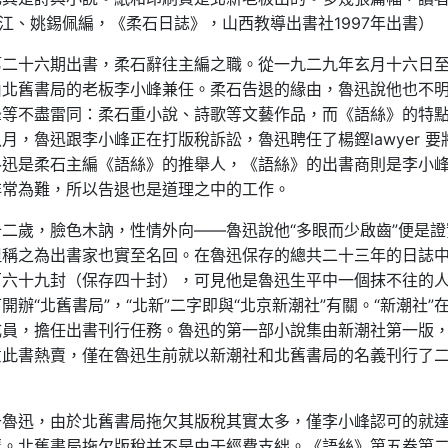
帝江、姚錫佩編，《柔石日誌》，山西教導出書社1997年出書）
第二十六期出書，柔石辭往主編之職。從一九二九年玄月十六日
由北舊書局的老板李小峰兼任。柔石告退的緣由，魯迅說他也不
峰等不盡雷同：柔石重小說、詩歌等文藝作品，而《語絲》的特
，魯迅跟李小峰正在打版稅訴訟，魯迅聘任了楊鏗lawyer 要
魯迅是柔石主編《語絲》的推舉人，《語絲》的出書商則是李小
非常為難，所以告退也是道理之中的工作。
二歲，臉色木訥，性情外向——魯迅說他“多眼而少啟齒”便是證
但稱之為出書家也實至名回。在魯迅保存的總共二十三年的日誌
百六十九封（保存四十封），可見他是魯迅生平中一個抹不往的
辦“北舊書局”，“北新”二字即與“北京新潮社”有關。“新潮社”
成員，擔任出書刊行任務。魯迅的第一部小說集由新潮社第一版
意此書熱賣，僅在魯迅生前就以新潮社和北舊書局的名義刊行了
于魯迅，由於北舊書局拖欠其版稅其實太多，僅李小峰認可的就
覆。北舊書局拖欠版稅并不是由于經費支絀。《語絲》第五卷第