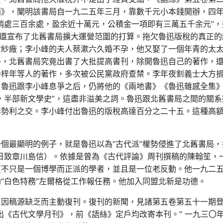
銷》，闡明該書局自一九二五年三月，靠數千元小本錢開辦，四
銷處三百余處，盈余近十萬元，公積金一項即有三萬五千余元”，
銷還宣布了北舊書局擴大運營范圍的打算。拖欠魯迅版稅的真正的
資紗廠；李小峰的夫人蔡漱六久婚不孕，他又娶了一個年青的太
外，北舊書局究竟出書了大批提高書刊，除開魯迅自己的著作，
潘梓年等人的著作，多次被公民黨政府查禁。李年夜釗義士大方
。魯迅跟李小峰息爭之后，仍將他的《兩地書》《魯迅雜感全集
，半部新文學史”，這盡非溢美之詞。魯迅跟北舊書局之間的關系
非勢利之交。李小峰付出魯迅的版稅高達百分之二十五。這種高
個最顯明的例子，就是魯迅以為“古代派”權勢侵進了北舊書局，
月7日致章川島信）。依據是曾為《古代評論》周刊撰稿的陳翰笙，
笙不只是一個博學而正派的學者，並且是一位老反動。他一九二
“白色特務”左爾格從工作報任務。他加入同盟北新是功德。
，因稿源缺乏而主動復刊。復刊的新聞，見諸第五卷第五十一期
出《古代文學月刊》，前《語絲》定戶均改寄本刊。” 一九三〇