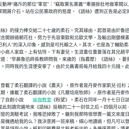
動神”痛斥的那位“軍官”：“竊取黨名黨義”“牽腸掛肚地做軍閥以
軍閥蔣介石。站在公民黨政府的態度，《語絲》遭到正告是必定
語絲》的接力棒交給二十七歲的柔石。究其緣由，起首是由於魯
配合開辦過朝花社，努力于先容東歐和北歐文學，及輸出剛健樸
己利人”的深入印象，感到是可托賴之人。其次，也是為了輔助柔
的小商人家庭，上有怙恃，下有妻兒，生涯重任重要落在其兄趙
道：“早晨魯迅師長教師問我，來歲的（指農歷）《語絲》，要
了。同時我的生涯便安寧了，由於北舊書局每月給我四十元錢。
登載了柔石翻譯的小說《農夫》，原作者是丹麥作家凱兒·拉杉
期，連載了柔石翻譯的小說《凡爾培底牧師》，原作者是丹麥作
發了自創小說
瑜伽教室
《盼望》。柔石在同年一月十七日日
當此刻讀完遍地來《語絲》投稿的二十一封信之后。四個月以前
頒發的測驗考試，我唯恐掉敗了。雖則我那時很想賣一篇文來度
不是機遇給我的么？我決意將一班來稿，細心地讀過，但凡可以
尤其是詩與小說。紙和印刷費是北新老板出的。多幾張篇幅，讀