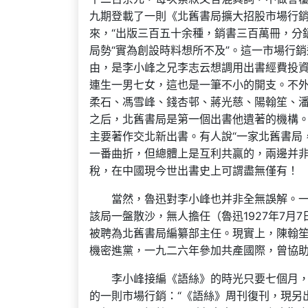
九期登載了一則《北舊書局擴大招股市場行
來，“出版三百五十余種，銷書三百萬冊，分
局勢“實為創設時料想所不及”。這一市場行
由，是李小峰之兄李志云想調用出書經費投
連生一男七女，這也是一筆不小的開支。不
柔石、馮雪峰、錢杏邨、蔣光慈、陽翰笙、
之后，北舊書局是第一個出書他遺著的機構
主要著作交北新出書。有人說“一家北舊書局
一番曲折，但總體上是互利共贏的，兩邊并
稅，在中國現今世出書史上可謂盡無僅有！
當然，魯迅對李小峰也并非全無誤解。一
該局一盤散沙，無人擔任（魯迅1927年7
被聘為北舊書局編纂部主任。現實上，陳翰
機密進黨，一九二六年參加共產國際，曾協助
李小峰接編《語絲》的時光只要七個月
的一則市場行銷：“《語絲》周刊復刊，現另