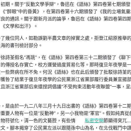
初期。關于“反動文學爭辯”，魯迅在《語絲》第四卷第七期頒發
《“醉眼”中的昏黃》，在第四卷第十六期頒發了《我的立場氣量
愷良的通訊。關于跟新月派的論爭，魯迅在《語絲》第四卷第四
了《文學和出汗》。
咎了幾位同人，如勘誤劉半農文章的掉實之處，拒登江紹原推舉
上海的書刊檢討部分。
徐詩荃假名“馮珧”，在《語絲》第四卷第三十二期頒發了《聊下
有的傳授名存實亡，校方運營過度貿易化等。那時復旦年夜學是
在一些弊病在所不免。何況《語絲》也在此后頒發了批駁徐詩荃
卻獲咎了結業于復旦年夜學的公民黨浙江省黨部履行委員兼宣揚
且浙江省黨部后來還捏詞倡議“不受拘束活動年夜聯盟”一事，呈
告，是由於一九二八年三月十九日出書的《語絲》第四卷第十二
重要人物有一位是“反動神”，另一小我物是“軍官”。假如純真從
人物符號化，清一色的文藝腔，有些情
私密空間
節顯得突兀…
檄文。腳本揭穿了公民黨左派以跟隨孫中山為名，在北伐戰鬥中