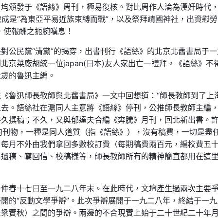
，均頒發于《語絲》周刊，極易復核。對比周作人淪為漢奸時代
侵華說成是“為東亞平易近族束縛而戰”，以及祭拜靖國神社，出資慰勞
往，使報酬之扼腕嘆息！
對公民黨“清黨”的揭穿，出書刊行《語絲》的北京北舊書局于一
京菜廠胡統一位japan(日本)友人家出亡一禮拜。《語絲》不
六歲的魯迅主編。
《魯迅師長教師與北舊書局》一文中回想道：“師長教師到了上
上去。語絲社在滬同人主意將《語絲》停刊，公推師長教師主編
持久撰稿；不久，又與郁達夫合編《奔騰》月刊，回北新出書。
的刊物，一種是同人道質（指《語絲》），沒有稿費，一切是盡
，每月不外由我們拿回多數校訂費（每期稿費兩百元，編校費五
、還稿、寫回信、校稿樣等，師長教師所有的精神簡直都用在這
十仲春十七日至一九二八年末。在此時代，文壇產生過兩次主要
開的“反動文學爭辯”。此次爭辯展開于一九二八年，終結于一九
是梁實秋）之間的爭辯。兩邊的不合現實上始于二十世紀二十年