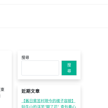
搜尋
搜
尋
京東
近期文章
議
【舊日貧苦村現今的樣子容貌】
牯牛山的洋芋“開了花”_查包養心