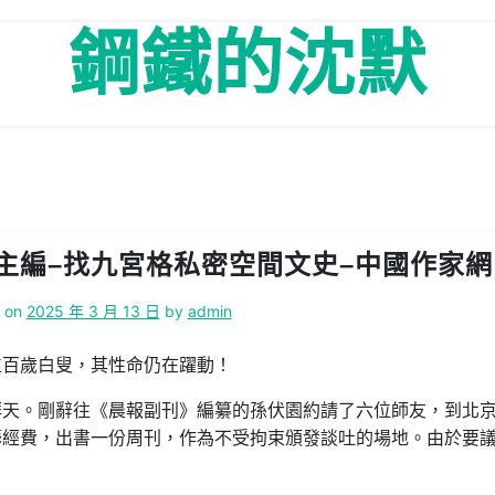
鋼鐵的沈默
主編–找九宮格私密空間文史–中國作家網
d on
2025 年 3 月 13 日
by
admin
位百歲白叟，其性命仍在躍動！
拜天。剛辭往《晨報副刊》編纂的孫伏園約請了六位師友，到北
籌經費，出書一份周刊，作為不受拘束頒發談吐的場地。由於要