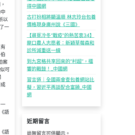
同，
得中國網
動中
古打扮相將顯溫順 林志玲台包養
所以
價格現身廣州說《三國》
了一
【尋覓冷冬“戰疫”的熱苦衷34】
龍口農人志愿者：新穎草莓森和
沒有
診所減重送一線
平伯
到九宮格共享回來的“村超”，擂
拍案
響的戰鼓！_中國網
在似可
揚
習言道｜全國兩會查包養網站比
辦成
擬，習近平再談配合富饒_中國
網
于一
《語
近期留言
《語
尚無留言可供顯示。