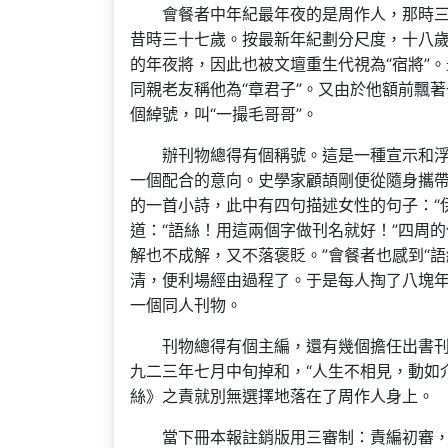
會餐者中年紀最年夜的是周作人，那時
昔時三十七歲。按最新年紀劃分尺度，十八
的年夜將，因此也被文壇重生代視為“宿將”
同親老友稱他為“章君子”。又由於他額前飄
個綽號，叫“一撮毛哥哥”。
辦刊物總得有個稱號。這是一種宣示和
一個配合的意向。史學家顧頡剛便從隨身攜
的一首小詩，此中有四句描述女性的句子：“伊
道：“語絲！用這兩個字做刊名就好！”四周的
解也不成解，又不落褒貶。”會餐者也感到“
清，便利場經由過程了。于是每人掏了八塊
一個同人刊物。
刊物總得有個主編，還有幾個擔任出書
九二三年七月中旬掉和，“人生不相見，動如
絲》之責就別無選擇地落在了周作人身上。
當下冊本報註銷版用三審制：責編初審，