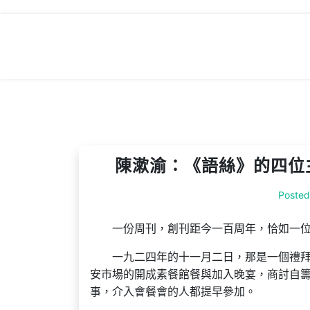
Skip
to
content
陳漱渝：《語絲》的四位
Poste
一份周刊，創刊距今一百周年，恰如一
一九二四年的十一月二日，那是一個禮
安市場的開成素餐館餐與加入晚宴，商討自
事，介入會餐會的人都提早參加。