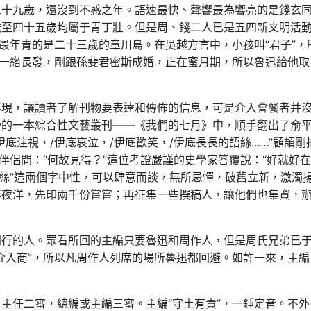
三十九歲，還沒到不惑之年。語速最快、聲響最為響亮的是錢玄
歲至四十五歲均屬于青丁壯。但是周、錢二人已是五四新文明活
。最年青的是二十三歲的章川島。在吳越方言中，小孩叫“君子”，
著一綹長發，剛跟孫斐君密斯成婚，正在蜜月期，所以魯迅給他取
浮現，讓讀者了解刊物要表達和傳佈的信息，可是介入會餐者并
帶的一本綜合性文藝叢刊——《我們的七月》中，順手翻出了俞
底注視，/伊底哀泣，/伊底歡笑，/伊底長長的語絲……”顧頡剛
伴侶問：“何故見得？”這位考證嚴謹的史學家答覆說：“好就好
語絲”這兩個字中性，可以肆意而談，無所忌憚，破舊立新，激濁
年夜洋，先印兩千份嘗嘗；再征集一些撰稿人，讓他們也集資，
刊行的人。眾看所回的主編只要魯迅和周作人，但是周氏兄弟已
介入商”，所以凡周作人列席的場所魯迅都回避。如許一來，主編
主任二審，總編或主編三審。主編“守土有責”，一錘定音。不外