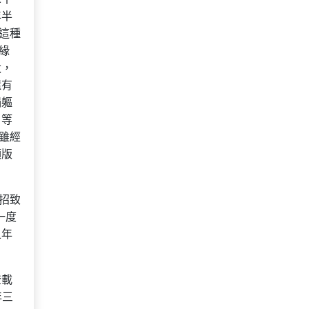
年半
這種
緣
太，
還有
捐軀
》等
雖經
額版
招致
一度
五年
登載
年三