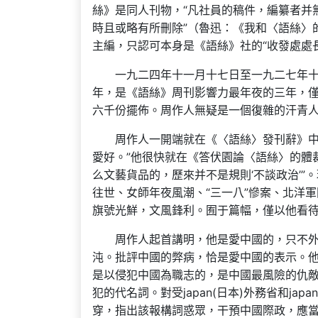
絲》是同人刊物，“凡社員的稿件，編纂者并
時且或略有所刪除”（魯迅：《我和〈語絲〉
主編，只認可本身是《語絲》社的“收發處處長
一九二四年十一月十七日至一九二七年
年，是《語絲》周刊影響力最年夜的三年，
六千份擺佈。周作人無疑是一個復雜的汗青
周作人一開端就在《〈語絲〉發刊辭》中
愛好。”他很快就在《答伏園論〈語絲〉的體
么文藝貨品的，歷來并不是規則‘不談政治’
往世、女師年夜風潮、“三一八”慘案、北洋軍
旗號光鮮，文風鋒利。囿于篇幅，僅以他看待j
周作人起首講明，他是愛中國的，只不
沌。批評中國的弊病，恰是愛中國的表示。他認可
是以侵犯中國為職志的，是中國最風險的仇敵
犯的代名詞。對受japan(日本)外務省和j
穿，指出該報構詞惑眾，干預中國際政，應