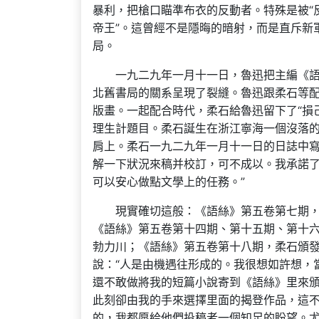
暴利，把槍口瞄準布衣的反動者。特殊是被“反
帝王”。這曾經不是隱晦的暗射，而是直斥新
局。
一九二九年一月十一日，魯迅把主編《
北舊書局的關系呈現了裂縫。魯迅跟柔石等
版畫。一起配合時代，柔石給魯迅留下了“損
理生計題目。柔石誕生在浙江寧海一個沒落
肩上。柔石一九二九年一月十一日的日誌中寫
解一下狀況來稿并校訂，可不成以。我承諾
可以安心做點文學上的任務。”
現實確切這般：《語絲》第五卷第七期，
《語絲》第五卷第十四期、第十五期、第十六
勃力川；《語絲》第五卷第十八期，柔石頒
說：“人是由機遇往形成的。我很想如許想，
還不敢做將我的短篇小說寄到《語絲》里來
此刻卻由我的手來選擇里面的揭登作品，這
的，我都愿給他們投稿者一個知足的盼望。