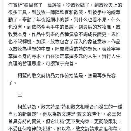
作賞析”欄目寫了一篇評論。從放牧鷂子，到放牧天上的
很多工具，到放牧一陣陣欣喜和歡笑，到被手中的線牽
動了，牽動了年夜鉅細小的夢，到什么也看不見、什么
也沒有，到依然牽著手中的長線，到最后的放牧風，放
牧我本身，作品中刻畫的各種氣象不竭成長變更，思惟
也不竭轉機、加深，放牧包含了深入的象征意味。作品
以放牧為構想的中間，睜開豐盛的詩的想象，表達牢牢
掌握本身的尋求，自在淡定掌握多元的人生，實行人生
真理的哲理思慮，可謂臻于完善。
柯藍的散文詩精品力作俯拾皆是，無需再多先容
了。
三
柯藍以為，散文詩是“詩和散文相聯合而發生的一種
自力的新體裁”。他以為散文詩是“散文的詩化”，必需起
首具有詩的實質，但它比詩“更不受拘束，更衝破限制，
不受任何格律的束縛”。他以為，散文詩請求高度稀釋，