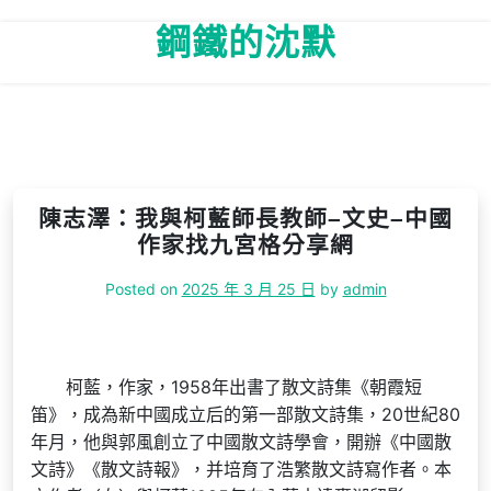
Skip
鋼鐵的沈默
to
content
陳志澤：我與柯藍師長教師–文史–中國
作家找九宮格分享網
Posted on
2025 年 3 月 25 日
by
admin
柯藍，作家，1958年出書了散文詩集《朝霞短
笛》，成為新中國成立后的第一部散文詩集，20世紀80
年月，他與郭風創立了中國散文詩學會，開辦《中國散
文詩》《散文詩報》，并培育了浩繁散文詩寫作者。本