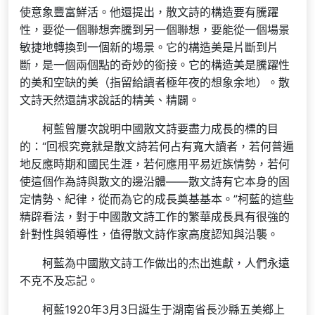
使意象豐富鮮活。他還提出，散文詩的構造要有騰躍
性，要從一個聯想奔騰到另一個聯想，要能從一個場景
敏捷地轉換到一個新的場景。它的構造美是片斷到片
斷，是一個兩個點的奇妙的銜接。它的構造美是騰躍性
的美和空缺的美（指留給讀者極年夜的想象余地）。散
文詩天然還請求說話的精美、精闢。
柯藍曾屢次說明中國散文詩要盡力成長的標的目
的：“回根究竟就是散文詩若何占有寬大讀者，若何普遍
地反應時期和國民生涯，若何應用平易近族情勢，若何
使這個作為詩與散文的邊沿體——散文詩有它本身的固
定情勢、紀律，從而為它的成長奠基基本。”柯藍的這些
精辟看法，對于中國散文詩工作的繁華成長具有很強的
針對性與領導性，值得散文詩作家高度認知與沿襲。
柯藍為中國散文詩工作做出的杰出進獻，人們永遠
不克不及忘記。
柯藍1920年3月3日誕生于湖南省長沙縣五美鄉上