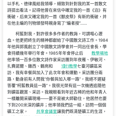
以手札、德律風給我領導，細致到針對我的某一首散文
詩提出看法。記得他曾在來信中確定我的一首《泊》有
衝破，后來又確定我的一首《獸皮祭》有新的衝破，并
在他主編的刊物頒發時親身寫了“編者按”……
柯藍對我，對許很多多作者的教誨，可謂嘔心瀝
血。他更把終生的精神都獻給了中國散文詩工作。1984
年他與郭風創立了中國散文詩學會并一同出任會長，學
會持續幾年舉行年會。1985年年會停止后
教學場地
他率領一百多位散文詩作家采訪團到年夜雁、伊敏河、
扎賚諾爾、雞西、鶴崗和
1對1教學
七臺河礦區采
訪，我有幸餐與加入了此次年會和運動。采訪團分兩
路，動身前有人問我“你餐與加入哪一路”，我絕不遲疑
答覆“柯藍教員這一路”。我很光榮有這一次機遇追隨他
到礦區觀賞、采訪。我親眼看到年近古稀的他和年青人
一樣離開采礦現場——要不是被大師勸住，他居然也要
下到200米深的礦井；他率領我們這一組，訪問一個個
礦工之家，
共享會議室
讓我們既清楚礦工的生涯，