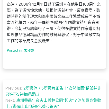
高沖，2006年12月11日逝于深圳。在他生日100周年之
際，為了深切悼念他，弘揚他深刻社會、反應實際、歌
頌時期的創作理念和為中國散文詩工作繁華成長而不懈
奮斗的精力，兩年一屆的“柯藍杯”全國散文詩年夜賽開
辦，今朝已持續舉行了三屆，使很多散文詩作家遭到柯
藍思惟品德與精品力作的鼓舞與敦促，對于中國散文詩
工作的繁華成長意義嚴重。
Posted in: 未分類
文
Previous:
2所撤消，5所黃牌正告！“安然校園”稱號并非
章
只進不S包養經歷出
導
Next:
廣州番禺年夜夫山叢林公園“起火”？消防員身負數
十斤裝備上山“滅臺包養心得火”
覽