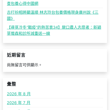
查包養心得中國網
古打扮相將顯溫順 林志玲台包養價格現身廣州說《三
國》
【尋覓冷冬“戰疫”的熱苦衷34】龍口農人志愿者：新穎
草莓森和診所減重送一線
近期留言
尚無留言可供顯示。
彙整
2026 年 8 月
2026 年 7 月