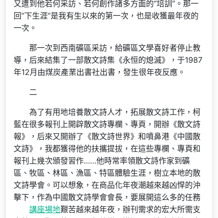
又遭到他若何采訪、若何創作諸多方面的“培訓”。那一
回“下生涯”是我有生以來的第一次，也是收獲最年夜的
一次。
那一次到西南礦區采訪，給礦區文學喜好者停止教
導，后來結集了一部散文詩集《永恒的熄滅》，于1987
年12月由煤炭產業出書社出書，發生很年夜反應。
二
為了有用地培養散文詩人才，拓展散文詩工作，柯
藍在很多報刊上開辟散文詩專欄、專頁，開辦《散文詩
報》，后來又開辦了《散文詩世界》和噴鼻港《中國散
文詩》，我都獲得他的扶攜提拔，在這些專欄、專頁和
報刊上幾次頒發習作……他時常率領散文詩作家到礦
區、牧區、林區、漁區、特區體驗生涯，樹立本地的散
文詩學會。可以想象，在商品化年夜潮越來越凶悍的沖
擊下，作為中國散文詩學會會長，要展開這么多的任務
講座場地
艱苦越來越年夜，辦刊需求的宏大所需支