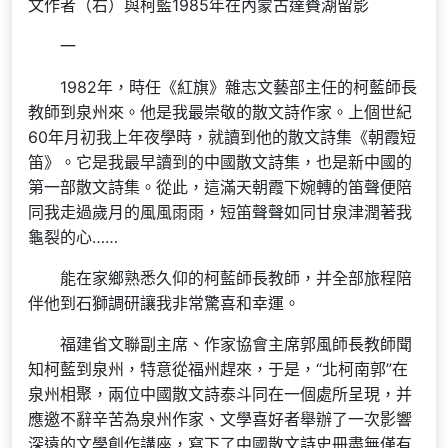
文作者（右）與柯藍1985年在內蒙古達賚湖留影
一
1982年，時任《紅旗》雜志文藝部主任的柯藍師長
教師到泉州來。他是我最崇敬的散文詩作家。上個世紀
60年月初我上年夜學時，就讀到他的散文詩集《朝霞短
笛》。它是我最早讀到的中國散文詩集，也是新中國的
第一部散文詩集。從此，這滿天朝霞下婉轉的笛聲便陪
同我走過歲月的風風雨雨，短笛聲聲如同甘泉津潤著我
龜裂的心……
能在家鄉熟悉久仰的柯藍師長教師，并全部旅程陪
伴他到石獅調研讓我非常驚喜和幸運。
福建省文聯副主席、作家協會主席郭風師長教師聞
知柯藍到泉州，特意從福州趕來，于是，“北柯南郭”在
泉州相聚，兩位中國散文詩泰斗同在一個處所呈現，并
應邀不辭辛苦為泉州作家、文學喜好者舉辦了一次影響
深遠的文學創作講座，寫下了中國散文詩史冊盡無僅有