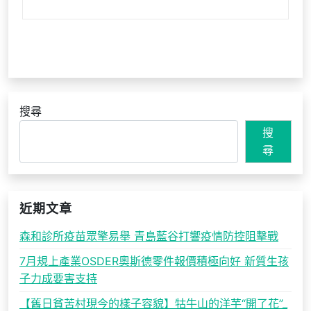
搜尋
搜
尋
近期文章
森和診所疫苗眾擎易舉 青島藍谷打響疫情防控阻擊戰
7月規上產業OSDER奧斯德零件報價積極向好 新質生孩
子力成要害支持
【舊日貧苦村現今的樣子容貌】牯牛山的洋芋“開了花”_