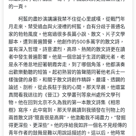
的一頁。
柯藍的盡妙演講讓我禁不住從心里感嘆，從戰鬥年
月走來、禁受過血與火浸禮的柯藍，自有分歧于普通名
家的勃勃風度。他寫過很多長篇小說、散文、片子文學
腳本，遭到普遍贊譽，他創作的500多萬字的散文詩，
富有深入哲理，詩意濃烈，高昂、熱鬧的散文詩更在讀
者中發生普遍影響。他是一個忠誠于生涯的觀光者，老
是永不倦怠地迎著朝霞奔走，到了哪個角落，他都演奏
出歡樂動聽的短笛。起初熟習的笛聲隨同著他老兵士一
樣強健的身影，和關于散文詩創作精辟、嚴謹、透闢的
論述、剖析，從此長駐于我的心間。那天早晨，他還當
真閱看我送往的《晉江》文學叢刊等泉州處所文學刊
物。他在回到北京不久為我的第一本散文詩集《相思
樹》寫序，此中寫到，那天早晨讀到我頒發在刊物上的
兩首散文詩“簡直很是高興”，他激勵我不竭盡力，“發掘
得更深些、更深些”。他的序給我如許一個名不見經傳的
青年作者的鼓舞是難以用說話描述的。這以后，他時常