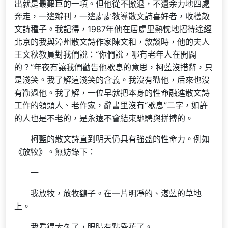
出就是最艱巨的一項。但他從不撤退，不遺余力地四處
奔走，一邊辦刊，一邊處處教導散文詩喜好者，收穫散
文詩種子。我記得，1987年他在居處里熱忱地招待途經
北京的我與漳州散文詩作家陳文和，敘談時，他的夫人
王文秋教員對我們說：“你們說，哪有老年人在開闢
的？”年夜有讓我們勸告他歇息的意思，柯藍沒措辭，只
是淺笑。我了解這淺笑的含義。我沒有勸他，后來也沒
有勸過他。我了解，一位早就把本身的性命融進散文詩
工作的領頭人、老作家，辭書里沒有“歇息”二字，如許
的人也是不老的，是永遠不會結束馳騁與拼搏的。
柯藍的散文詩直到明天仍具有強盛的性命力。例如
《放牧》。無妨錄下：
一
我放牧，放牧鷂子。在—片明凈的、湛藍的草地
上。
我看得太久了，眼睛有點昏花了。