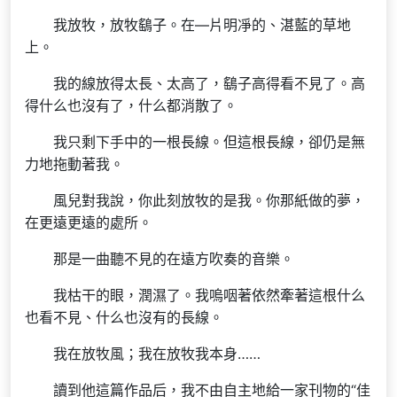
我放牧，放牧鷂子。在—片明凈的、湛藍的草地
上。
我的線放得太長、太高了，鷂子高得看不見了。高
得什么也沒有了，什么都消散了。
我只剩下手中的一根長線。但這根長線，卻仍是無
力地拖動著我。
風兒對我說，你此刻放牧的是我。你那紙做的夢，
在更遠更遠的處所。
那是一曲聽不見的在遠方吹奏的音樂。
我枯干的眼，潤濕了。我嗚咽著依然牽著這根什么
也看不見、什么也沒有的長線。
我在放牧風；我在放牧我本身……
讀到他這篇作品后，我不由自主地給一家刊物的“佳