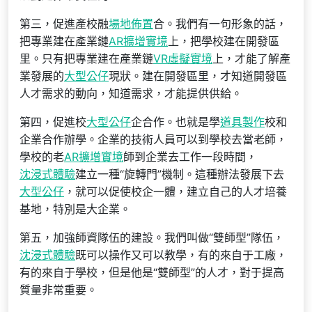
第三，促進產校融
場地佈置
合。我們有一句形象的話，
把專業建在產業鏈
AR擴增實境
上，把學校建在開發區
里。只有把專業建在產業鏈
VR虛擬實境
上，才能了解產
業發展的
大型公仔
現狀。建在開發區里，才知道開發區
人才需求的動向，知道需求，才能提供供給。
第四，促進校
大型公仔
企合作。也就是學
道具製作
校和
企業合作辦學。企業的技術人員可以到學校去當老師，
學校的老
AR擴增實境
師到企業去工作一段時間，
沈浸式體驗
建立一種“旋轉門”機制。這種辦法發展下去
大型公仔
，就可以促使校企一體，建立自己的人才培養
基地，特別是大企業。
第五，加強師資隊伍的建設。我們叫做“雙師型”隊伍，
沈浸式體驗
既可以操作又可以教學，有的來自于工廠，
有的來自于學校，但是他是“雙師型”的人才，對于提高
質量非常重要。