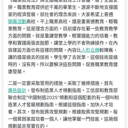
《職業教育法》與全國職業教育工作會議，做了全面安
排。職業教育提供近千萬的畢業生，源源不斷地支撐國
家的經濟發展。就社會的理念來說，大家希望上普通
開幕活動
高校，不上職業高校，還是重普通教育，輕職
業教育，這是理念方面的。目前還存在著一些教育教學
方面的問題，就是重課堂教學，輕實踐能力的培養。教
學和實踐兩張皮脫節，課堂上學的不會熟練操作。在內
容建設方面也有這樣的問題，內容比
人形立牌
較陳舊，
講的還是過去的技術。學生學了去就業，這個技術是過
時的，沒有用。所以要解決這些問題，促進職業教育健
康發展。
二是一定要采取管用的措施。采取了幾條措施，首先
廣告設計
，發布制造業人才規劃指南。工信部和教育部
聯合制定“中國制造2025”規劃和這個配套的有一個叫制
造業人才發展規劃指南。根據這個指南，加快人才培
養。其次，發布脫貧攻堅規劃。根據脫貧攻堅規劃，每
一個貧困家庭培養一個人，讓他掌握一門技能。這兩個
規劃是非常實在的。