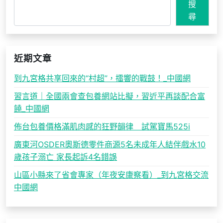
搜
尋
近期文章
到九宮格共享回來的“村超”，擂響的戰鼓！_中國網
習言道｜全國兩會查包養網站比擬，習近平再談配合富
饒_中國網
佈台包養價格滿肌肉感的狂野韻律 試駕寶馬525i
廣東河OSDER奧斯德零件商源5名未成年人結伴戲水10
歲孩子溺亡 家長起訴4名錯誤
山區小縣來了省會專家（年夜安康察看）_到九宮格交流
中國網