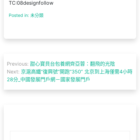
TC:08designfollow
Posted in: 未分類
文
Previous:
甜心寶貝台包養網齊亞蓉：翻飛的光陰
章
Next:
京滬高鐵“復興號”開跑“350” 北京到上海僅需4小時
導
28分_中國發展門戶網－國家發展門戶
覽