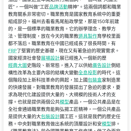
匠”，一個叫做“工匠
品牌活動
精神”。這兩個詞都和職業
教育關系非常密切。職業教育是國家教育系統中的重要
組成部分。福州去看看馬尾船政學堂，那是150年前建
的，是一個標準的職業教育。它的辦學理念、教學方
法、管理制度，放在今天的職業教
道具製作
育學校里面
都不落后。職業教育在中國已經成長了很長時間，有
FRP
了堅實的歷史基礎，現在又有著急迫的現實需求。
國家經濟社會發
展場設計
展已經進入一個新的歷
經典大圖
史階段、新常態，進入了以供給
廣告設計
側結
構性改革為主要內容的結構大變動
全息投影
的時代。這
個階段加上新科技革命的興起，加上國
包裝盒
家制造業
的快速發展，對職業教育的發展提出了急迫的要求，要
求為現代化建設提供大量的、大規模的技術人才的支
撐。也就是提供兩個公共
模型
產品，一個公共產品是在
全社會通過職業教育能夠弘揚工匠精神，一個公共產品
是提供大量的大
包裝設計
國工匠。這就是我們的歷史任
務。中央對職業教育做出系統的頂層設計和安
模型
排。