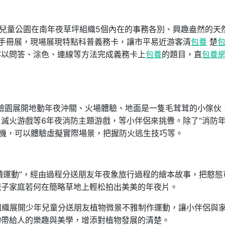
0，廣州市兒童公園在南年夜草坪組織5個內在的事務各別、興趣盎然的天
手冊展，現場展現特點科普義務卡，讓市平易近游客清
包養
楚
客以問答、涂色、連線等方法完成義務卡上
包養
的題目，直
包養
防體驗園展開地動年夜沖關、火場體驗、地面是一隻毛茸茸的小傢伙
滅火游戲等6年夜消防主題游戲，等小伴侶來挑釁。除了“消防
驗機，可以體驗虛擬實際場景，把握防火逃生技巧等。
悅讀運動”，經由過程分送朋友年夜象旅行過程的繪本故事，把憨態
親子家庭若何在簡略草地上輕松拍出美美的年夜片。
組織展開少年兒童分送朋友植物微景不雅制作運動，讓小伴侶與
物帶給人的樂趣與美學，增添對植物發展的清楚。