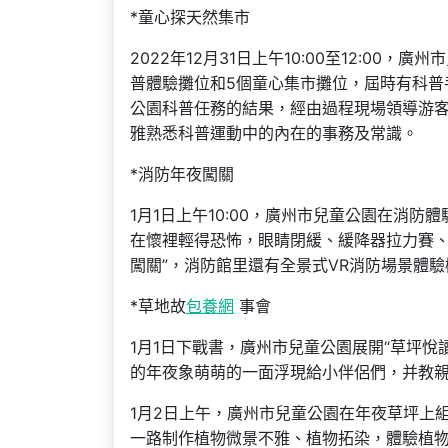
*童心探天然集市
2022年12月31日上午10:00至12:0
普體驗攤位和5個童心集市攤位，屆時有科普
公園科普任務的結果，經由過程現場領導游
雅熟悉科普運動中的內在的事務及常識。
*消防年夜闖關
1月1日上午10:00，廣州市兒童公園在消
在懷裡輕得恐怖，眼睛閉緩、緩降器拉力賽、
闖關”，消防館里還有全景式VR消防場景體
*草地故
包養網
事會
1月1日下戰書，廣州市兒童公園展開“草坪
的年夜象萌萌的一面浮現給小伴侶們，并教
1月2日上午，廣州市兒童公園在年夜草坪上
一路制作植物微景不雅、植物拓染，體驗植