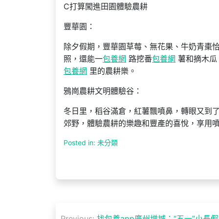
C打算闖進田園體驗農耕
豐華園：
除夕假期，豐華園草莓、無花果、牛奶青棗
照，還能一
包養網
路挖番
包養網
薯和摘木瓜
包養網
里的農耕樂。
鴉崗農耕文明體驗谷：
冬日里，稻谷滿倉，紅薯飄噴鼻，轉眼又到
郊野，體驗農耕的樂趣和豐產的喜悅，享用
Posted in: 未分類
文
Previous:
找包養app廣州增城：“五一”小長