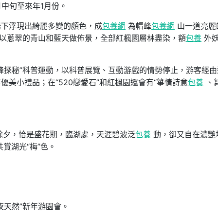
月中旬至來年1月份。
陽下浮現出綺麗多變的顏色，成
包養網
為帽峰
包養網
山一道亮麗
。以蔥翠的青山和藍天做佈景，全部紅楓園層林盡染，額
包養
外
峰探秘”科普運動，以科普展覽、互動游戲的情勢停止，游客經由
美小禮品；在“520戀愛石”和紅楓園還會有“箏情詩意
包養
、
除夕，恰是盛花期，臨湖處，天涯碧波泛
包養
動，卻又自在濃艷
賞湖光“梅”色。
夜天然”新年游園會。