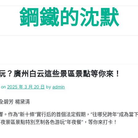
鋼鐵的沈默
玩？廣州白云這些景區景點等你來！
 on
2025 年 3 月 20 日
by
admin
 全碧芳 楊黛清
響。作為“新十條”實行后的首個法定假期，“往哪兒跨年”成為當
夜景區景點特別烹制各色游玩“年夜餐”，等你來打卡！