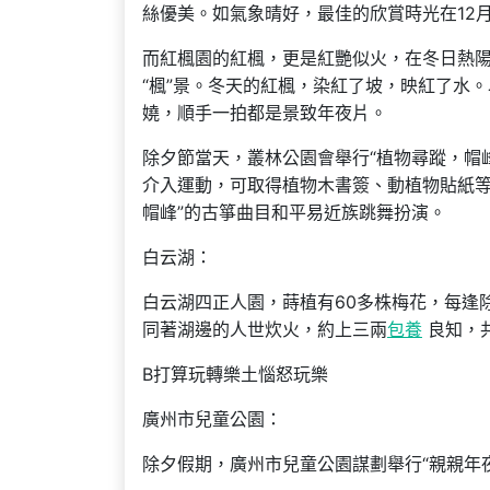
絲優美。如氣象晴好，最佳的欣賞時光在12
而紅楓園的紅楓，更是紅艷似火，在冬日熱
“楓”景。冬天的紅楓，染紅了坡，映紅了水
嬈，順手一拍都是景致年夜片。
除夕節當天，叢林公園會舉行“植物尋蹤，帽
介入運動，可取得植物木書簽、動植物貼紙等優
帽峰”的古箏曲目和平易近族跳舞扮演。
白云湖：
白云湖四正人園，蒔植有60多株梅花，每逢
同著湖邊的人世炊火，約上三兩
包養
良知，共
B打算玩轉樂土惱怒玩樂
廣州市兒童公園：
除夕假期，廣州市兒童公園謀劃舉行“親親年