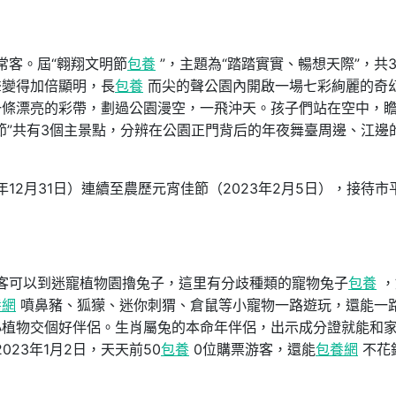
常客。屆“翱翔文明節
包養
”，主題為“踏踏實實、暢想天際”，共3
聲變得加倍顯明，長
包養
而尖的聲公園內開啟一場七彩絢麗的奇
一條漂亮的彩帶，劃過公園漫空，一飛沖天。孩子們站在空中，
節”共有3個主景點，分辨在公園正門背后的年夜舞臺周邊、江邊
2年12月31日）連續至農歷元宵佳節（2023年2月5日），接待市
游客可以到迷寵植物園擼兔子，這里有分歧種類的寵物兔子
包養
，
養網
噴鼻豬、狐獴、迷你刺猬、倉鼠等小寵物一路遊玩，還能一
小植物交個好伴侶。生肖屬兔的本命年伴侶，出示成分證就能和
2023年1月2日，天天前50
包養
0位購票游客，還能
包養網
不花