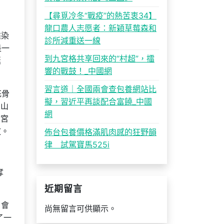
【尋覓冷冬“戰疫”的熱苦衷34】
龍口農人志愿者：新穎草莓森和
盡染
診所減重送一線
是一
到九宮格共享回來的“村超”，擂
挺
響的戰鼓！_中國網
習言道｜全國兩會查包養網站比
花骨
擬，習近平再談配合富饒_中國
有山
網
州宮
放。
佈台包養價格滿肌肉感的狂野韻
律 試駕寶馬525i
奪
近期留言
，會
尚無留言可供顯示。
了一