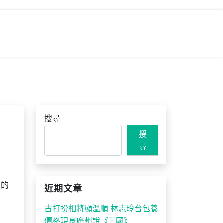
搜尋
搜
尋
下的
近期文章
古打扮相將顯溫順 林志玲台包養
價格現身廣州說《三國》