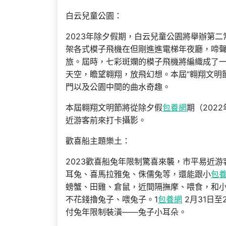
白云兒童公園：
2023年除夕假期，白云兒童公園將舉辦第二
架各式模子飛機在但剛進進電梯年夜廳，啼
旅。屆時，七彩斑斕的模子飛機將編織成了
天空，瞻望翱翔，放飛幻想。本屆“翱翔文明
門以及公園中間的曲水奇趣。
本屆翱翔文明節將從除夕假
包養網
期（202
近游客前來打卡攝影。
歡喜船主題樂土：
2023歡喜船兔年限制驚喜來襲，市平易近
耳兔、喜馬拉雅兔、侏儒兔等，還能跟小
包
螃蟹、田雞、倉鼠，近間隔撫摩、喂食，和
不花錢擼兔子、喂兔子。1
包養網
2月31日至
付兔年限制裝潢——兔子小耳朵。