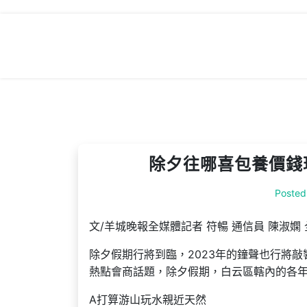
Skip
to
content
除夕往哪喜包養價錢
Posted
文/羊城晚報全媒體記者 符暢 通信員 陳淑嫻
除夕假期行將到臨，2023年的鐘聲也行將敲
熱點會商話題，除夕假期，白云區轄內的各年
A打算游山玩水親近天然