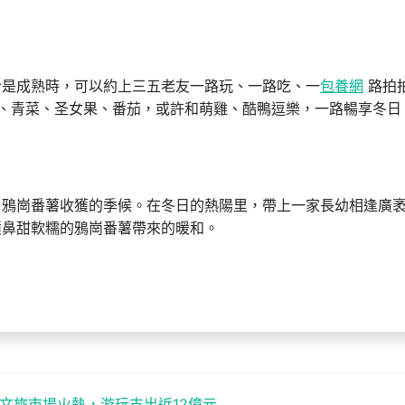
恰是成熟時，可以約上三五老友一路玩、一路吃、一
包養網
路拍
、青菜、圣女果、番茄，或許和萌雞、酷鴨逗樂，一路暢享冬日
了鴉崗番薯收獲的季候。在冬日的熱陽里，帶上一家長幼相逢廣
噴鼻甜軟糯的鴉崗番薯帶來的暖和。
假文旅市場火熱，游玩支出近12億元