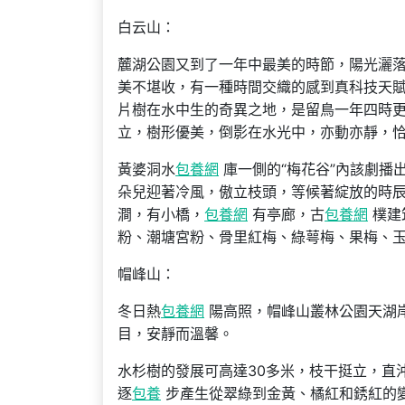
白云山：
麓湖公園又到了一年中最美的時節，陽光灑
美不堪收，有一種時間交織的感到真科技天賦
片樹在水中生的奇異之地，是留鳥一年四時
立，樹形優美，倒影在水光中，亦動亦靜，
黃婆洞水
包養網
庫一側的“梅花谷”內該劇播
朵兒迎著冷風，傲立枝頭，等候著綻放的時辰
澗，有小橋，
包養網
有亭廊，古
包養網
樸建
粉、潮塘宮粉、骨里紅梅、綠萼梅、果梅、
帽峰山：
冬日熱
包養網
陽高照，帽峰山叢林公園天湖
目，安靜而溫馨。
水杉樹的發展可高達30多米，枝干挺立，直
逐
包養
步產生從翠綠到金黃、橘紅和銹紅的