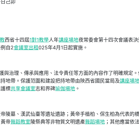
一日己卯
教
西省十四屆
1對1教學
人年
講座場地
夜常委會第十四次會議表決
例自2
會議室出租
025年4月1日起實施。
保護與治理、傳承與應用、法令責任等方面的內容作了明確規定。
把持地帶。保護范圍和建設把持地帶由陜西省國民當局及
講座場
保護標
共享會議室
志和界碑
瑜伽場地
。
黃帝陵墓、漢武仙臺等遺址遺跡；黃帝手植柏、保生柏為代表的
；黃帝
舞蹈教室
陵祭典等非物質文明遺產
舞蹈場地
；其他應當依