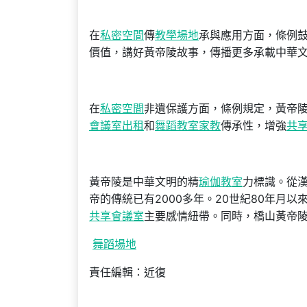
在
私密空間
傳
教學場地
承與應用方面，條例
價值，講好黃帝陵故事，傳播更多承載中華
在
私密空間
非遺保護方面，條例規定，黃帝
會議室出租
和
舞蹈教室
家教
傳承性，增強
共
黃帝陵是中華文明的精
瑜伽教室
力標識。從
帝的傳統已有2000多年。20世紀80年月
共享會議室
主要感情紐帶。同時，橋山黃帝
舞蹈場地
責任編輯：近復