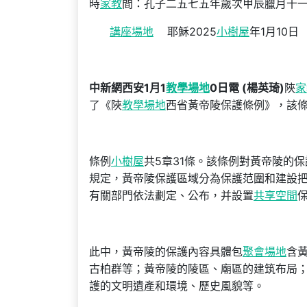
時
家教
間：孔子二五七五年歲次甲辰臘月十
講座場地
耶穌2025
小樹屋
年1月10日
中新網西安1月1
教學場地
0日電 (楊英琦)
陜
家
了《陜
教學場地
西省黃帝陵保護條例》，該條
條例
小樹屋
共5章31條。該條例對黃帝陵的
規定，黃帝陵保護區域分為保護范圍和建設
有關部門依法劃定、公布，并設置
共享空間
此中，黃帝陵的保護內容具體包
聚會場地
含
古柏群等；黃帝陵的陵區、廟區的建筑布局
護的文明遺產和環境、歷史風貌等。