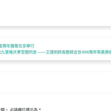
室周年雅集在京舉行
找九宮格共享空間同念 ——王陽明師長教師去世496周年祭奠典
公開。
必填欄位標示為
*