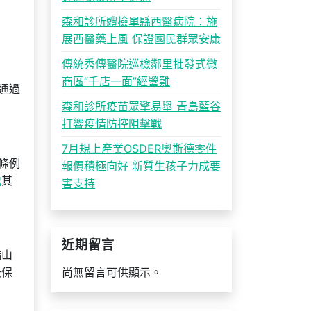
森和診所體檢單縣西醫病院：施
展西醫藥上風 保證國民群眾安康
傳統秀傳醫院巡檢鄰里批發式微
商區“千店一面”經營難
通過
森和診所疫苗眾擎易舉 青島藍谷
打響疫情防控阻擊戰
7月規上產業OSDER奧斯德零件
條例
報價積極向好 新質生孩子力成要
地
其
害支持
近期留言
橋山
法保
尚無留言可供顯示。