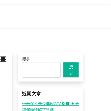
出臺
搜尋
搜
尋
近期文章
坐著保養脊秀傳醫院勞檢椎 五分
鐘運動緩解下背痛