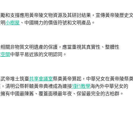
鼓勵和支撐應用黃帝陵文物資源及其研討結果，宣傳黃帝陵歷史
文明
小樹屋
、中國精力的價值符號和文明產品。
陵相關非物質文明遺產的保護，應當重視其真實性、整體性
享空間
中華平易近族的文明認同。
漢武帝堆土筑臺
共享會議室
祭奠黃帝算起，中華兒女在黃帝陵祭
以來，清明公祭軒轅黃帝典禮成為連接
1對1教學
海內外中華兒女的
陵擁有中國最陳舊、覆蓋面積最年夜、保留最完全的古柏群。