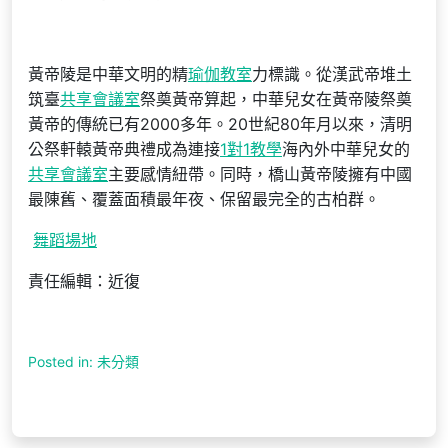
黃帝陵是中華文明的精
瑜伽教室
力標識。從漢武帝堆土
筑臺
共享會議室
祭奠黃帝算起，中華兒女在黃帝陵祭奠
黃帝的傳統已有2000多年。20世紀80年月以來，清明
公祭軒轅黃帝典禮成為連接
1對1教學
海內外中華兒女的
共享會議室
主要感情紐帶。同時，橋山黃帝陵擁有中國
最陳舊、覆蓋面積最年夜、保留最完全的古柏群。
舞蹈場地
責任編輯：近復
Posted in: 未分類