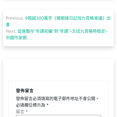
文
Previous:
9冊超300萬字《楊樹達日記找九宮格會議》出
章
書
導
Next:
從施蟄存“年譜初編”到“年譜”–文找九宮格時租史–
中國作家網
覽
發佈留言
發佈留言必須填寫的電子郵件地址不會公開。
必填欄位標示為
*
留言
*