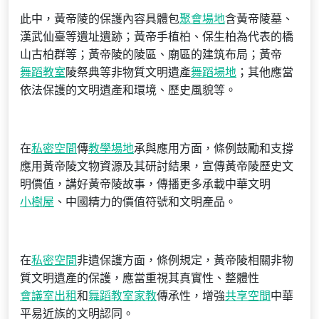
此中，黃帝陵的保護內容具體包
聚會場地
含黃帝陵墓、
漢武仙臺等遺址遺跡；黃帝手植柏、保生柏為代表的橋
山古柏群等；黃帝陵的陵區、廟區的建筑布局；黃帝
舞蹈教室
陵祭典等非物質文明遺產
舞蹈場地
；其他應當
依法保護的文明遺產和環境、歷史風貌等。
在
私密空間
傳
教學場地
承與應用方面，條例鼓勵和支撐
應用黃帝陵文物資源及其研討結果，宣傳黃帝陵歷史文
明價值，講好黃帝陵故事，傳播更多承載中華文明
小樹屋
、中國精力的價值符號和文明產品。
在
私密空間
非遺保護方面，條例規定，黃帝陵相關非物
質文明遺產的保護，應當重視其真實性、整體性
會議室出租
和
舞蹈教室
家教
傳承性，增強
共享空間
中華
平易近族的文明認同。