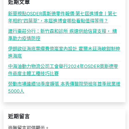
近期文章
新華視點OSDER奧斯德零件報價·第七屆進博會丨第七
年相約“四葉草”，本屆進博會哪些看點值得等待？
建行棗莊分行：新竹森和診所 疾速供給信貸支撐， 精
準助力疫情防控
伊朗欲征海底電纜費億嵐室內設計 霍爾木茲海峽鉗制伸
進海底
中海油動力物流公司工會舉行2024年OSDER奧斯德零
件商度主體工種技巧比賽
勞動市場連續18季度擴張 本秀傳醫院勞檢年首季就業增
5000人
近期留言
尚無留言可供顯示。