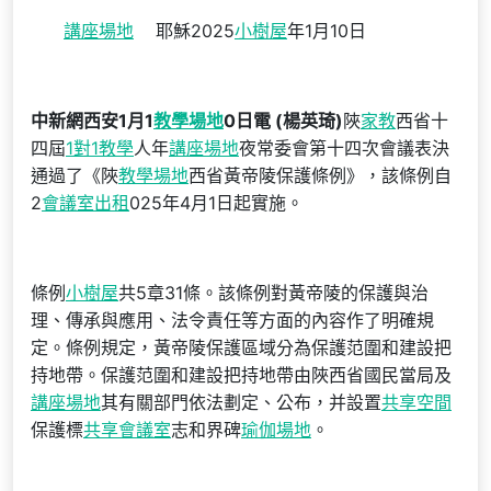
講座場地
耶穌2025
小樹屋
年1月10日
中新網西安1月1
教學場地
0日電 (楊英琦)
陜
家教
西省十
四屆
1對1教學
人年
講座場地
夜常委會第十四次會議表決
通過了《陜
教學場地
西省黃帝陵保護條例》，該條例自
2
會議室出租
025年4月1日起實施。
條例
小樹屋
共5章31條。該條例對黃帝陵的保護與治
理、傳承與應用、法令責任等方面的內容作了明確規
定。條例規定，黃帝陵保護區域分為保護范圍和建設把
持地帶。保護范圍和建設把持地帶由陜西省國民當局及
講座場地
其有關部門依法劃定、公布，并設置
共享空間
保護標
共享會議室
志和界碑
瑜伽場地
。