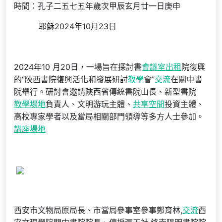
時間：孔子二五七五年歲次甲辰玄月廿一日庚申
耶穌2024年10月23日
2024年10 月20日，一場旨在探討書
會議室出租
院復興
的“陜西書院復興活化和發展研討
教學
會”
交流
在關中書
院舉行。研討會邀請陜西省傳統書院山長、新型書院
教學場地
負責人、文明游玩主體、
共享空間
投資主體、
高校專家學者以及當局相關部門領導等多方人士參加。
講座場地
西安市文物局原局長、市當局參事室參事鄭育林,
交流
西