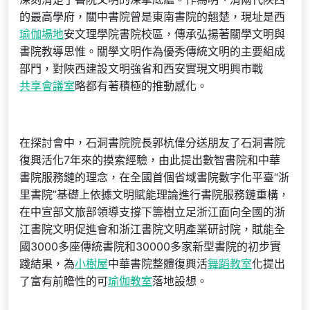
的最高學府，關中書院曾是東南書院的翹楚，現址是西
瑜伽場地
安文理學院書院校區，傳承弘揚著關學文明與
書院教導思惟。關學文明作為優秀傳統文明的主要組成
部門，對陜西建設文明強省和西安實現文明興市戰
共享會議室
略都有著積極的推動感化。
在探討會中，石洞書院院長郭杭偉分送朋友了石洞書院
復興活化7年來的摸索經驗，由此提出數智書院和中華
書院服務鏈的理念，在全國首個省域書院數字化平臺“浙
里書院”基礎上依據文明賦能理論進行書院服務鏈重構，
在中宣部文旅部領導支撐下籌樹立足浙江面向全國的浙
江書院文明促進會和浙江書院文明產業研討院，賦能全
國3000多座傳統書院和30000多家新型書院的初步實
踐結果，為
小樹屋
中華書院整體復興活
舞蹈教室
化提出
了富有前瞻性的可
瑜伽教室
落地設想。