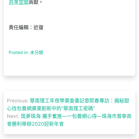
共享空間
貢獻。
責任編輯：近復
Posted in: 未分類
文
Previous:
華南理工年夜學黨委書記章熙春​專訪：​揭秘甜
章
心找包養網廣東創新中的“華南理工密碼”
導
Next:
筑夢珠海 攜手奮進—一包養網心得—珠海市普寧商
會勝利舉辦2020迎新年會
覽