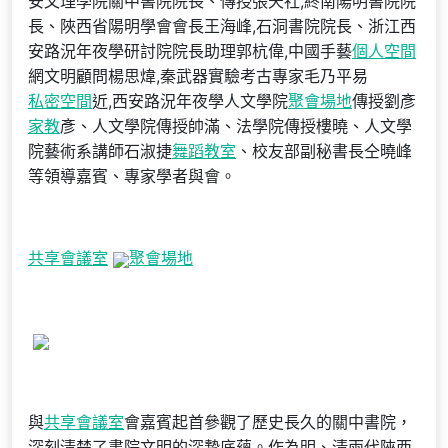
安文理學院關中書院院長、傳授張天社,終南陽明書院院
長、陜西省陽明學會會長王海峰,石洞書院院長、浙江西
安路況年夜學研討院院長助理郭杭偉,中國手藝
個人空間
網文明顧問楊思煒,秦武器實驗考古專家毛乃平易
私密空間
近,西安路況年夜學人文學院
聚會場地
傳授劉彥
家教
彥、人文學院傳授帥滿、法學院傳授樓曉、人文學
院藝術系講師石淑捷
舞蹈教室
、校友部副秘書長仝曉峰
等領導嘉賓、專家學者與會。
共享會議室
聚會場地
與
共享會議室
會嘉賓起首參觀了歷史長久的關中書院，
深刻清楚了書院文明的深摯底蘊。作為明、清兩代陜西