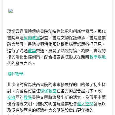
現場嘉賓圍繞傳統書院創造性繼承和創新性發展、現代
書院無邊
瑜伽教室
課堂、書院文物保護傳承、書院產業
融會發展、書院復興活化服務鏈重構等話題各抒己見，
進行了溝通
教學
交通，展開了熱烈討論，為陜西書院的
復興活化出謀劃策，配合摸索書院形式在新時
教學場地
代的發展之路。
1對1教學
此次研討會為陜西書院的未來發展標的目的做了初步探
討。與會嘉賓信任
瑜伽教室
在各方的配合盡力下，陜
交流
西的
教學
書院文明將煥發出新的活氣，為傳承中華
優秀傳統文明、推動文明游玩產業融會
個人空間
發展以
及促進陜西省的經濟社會文明建設做出更年夜的