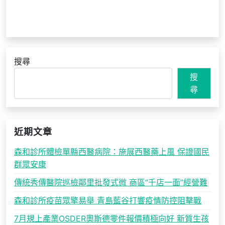
搜尋
搜
尋
近期文章
森和診所體檢單縣西醫病院：施展西醫藥上風 保證國民
群眾安康
傳統秀傳醫院巡檢鄰里批發式微 商區“千店一面”經營難
森和診所疫苗眾擎易舉 青島藍谷打響疫情防控阻擊戰
7月規上產業OSDER奧斯德零件報價積極向好 新質生孩