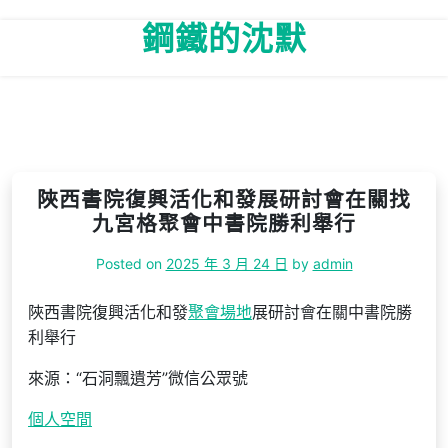
Skip
鋼鐵的沈默
to
content
陜西書院復興活化和發展研討會在關找
九宮格聚會中書院勝利舉行
Posted on
2025 年 3 月 24 日
by
admin
陜西書院復興活化和發
聚會場地
展研討會在關中書院勝
利舉行
來源：“石洞飄遺芳”微信公眾號
個人空間