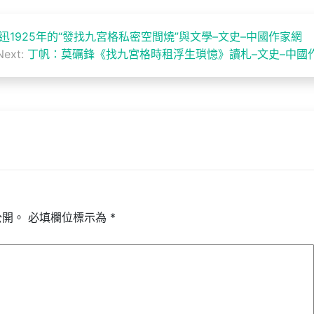
魯迅1925年的“發找九宮格私密空間燒”與文學–文史–中國作家網
Next:
丁帆：莫礪鋒《找九宮格時租浮生瑣憶》讀札–文史–中國
公開。
必填欄位標示為
*