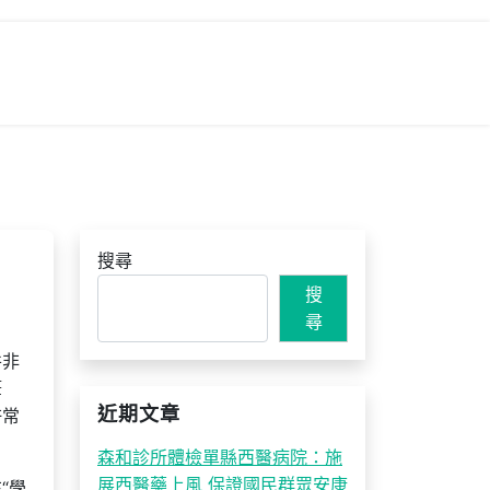
搜尋
搜
尋
并非
筆
近期文章
許常
森和診所體檢單縣西醫病院：施
展西醫藥上風 保證國民群眾安康
“學