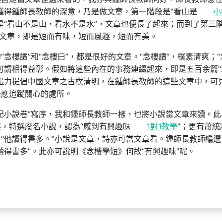
懂得鍾師長教師的深意，乃是做文章，第一階段是“看山是
小
是“看山不是山，看水不是水”，文章也便長了起來；而到了第三
的文章，即是短而有味，短而風趣，短而有美。
念樓讀”和“念樓曰”，都是很好的文章。“念樓讀”，樸素清爽；“
可謂相得益彰。假如將這些內在的事務連綴起來，即是五百余篇“
盡力提倡中國文章之古樸清明，在鍾師長教師的這些文章中，可
最應追蹤關心的處所。
記小說卷”寫序，我和鍾師長教師一樣，也將小說當文章來讀。此
，特選廢名小說，認為“感到有興趣味
1對1教學
”；更有蕭統
“他讀得書多。”小說是文章，詩亦可當文章看。鍾師長教師編選
讀得書多”。此亦可說明《念樓學短》何故“有興趣味”呢。