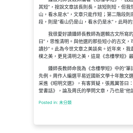
其短”，按說文章該長則長，該短則短，但我
山，看水是水”，文章只能作短；第二階段則
段，則是“看山仍是山，看水仍是水”，此時
我很愛好讀鍾師長教師為選輯古文所寫的“
曰”，思惟清明。與他選的那些短小的古文，
讀抄”。此為今世文章之美談矣。近年來，我
樸之美，更見清明之美，這是《念樓學短》
鍾師長教師命我為《念樓學短》中的“筆
先例。周作人編選平易近國新文學十年散文選
采進《昭明文選》，有客質疑，張鳳翼答曰：
堂書話》，論及周氏的學問文章，乃也是“他
Posted in: 未分類