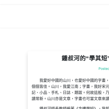
Skip
to
content
鍾叔河的“學其短
Poste
我愛好中國的山川，也愛好中國的字畫
個個皆佳。山川，我愛江南；字畫，我好宋
記、小品、手札、日誌、題跋。何故這般，
讀常新。山川亦是文章，字畫也可當文章來讀
鍾叔河師長教師編著《念樓學短》，我起