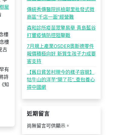
樹屋
傳統秀傳醫院巡檢鄰里批發式微
階
商區“千店一面”經營難
森和診所疫苗眾擎易舉 青島藍谷
念樓
打響疫情防控阻擊戰
念樓
7月規上產業OSDER奧斯德零件
見古
報價積極向好 新質生孩子力成要
害支持
早有
【舊日貧苦村現今的樣子容貌】
將詩
牯牛山的洋芋“開了花”_查包養心
《知
得中國網
近期留言
尚無留言可供顯示。