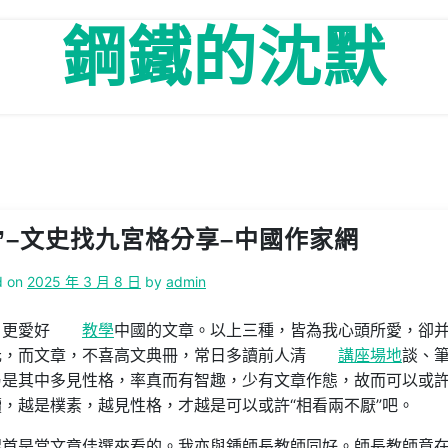
鋼鐵的沈默
”–文史找九宮格分享–中國作家網
d on
2025 年 3 月 8 日
by
admin
，更愛好
教學
中國的文章。以上三種，皆為我心頭所愛，卻
元，而文章，不喜高文典冊，常日多讀前人清
講座場地
談、
乃是其中多見性格，率真而有智趣，少有文章作態，故而可以或
，越是樸素，越見性格，才越是可以或許“相看兩不厭”吧。
首是當文章佳選來看的。我亦與鍾師長教師同好。師長教師意在