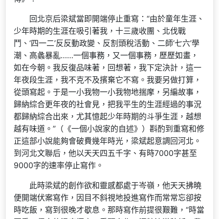
回北京后梁斌當即開端停止重寫：“由於童年生涯、
少年時期的生涯在吸引著我，十三歲收團、北伐戰
鬥、‘四一二’反反動政變、反割頭稅活動、二師‘七六’學
潮、高蠡暴亂……一個事務，又一個事務，歷歷如畫，
如在今朝。我反復品味著，回想著，我下定決計，這一
年夜段生涯，我不克不及擯棄它不寫。我要另做打算，
從頭寫起。于是一小我物一小我物地揣摩，另編故事，
歸納綜合更年夜的社會見，把我平生的生涯經過的事況
都歸納綜合出來，尤其憶起少年時期的斗爭生涯，越想
越有味道。”（《一個小說家的自述》）斟酌到重寫和修
正這部小說能夠會破費幾年時光，梁斌起意調回河北。
到河北文聯后，他以天天四五千字、有時7000字甚至
9000字的速率停止寫作。
此時梁斌的創作欲和靈感都處于岑嶺，他天天拂曉
便開端伏案寫作，因目不斜視地投進寫作而常常忘卻按
時吃飯，寫到很晚才歇息。那時寫作前提很艱難，“時當