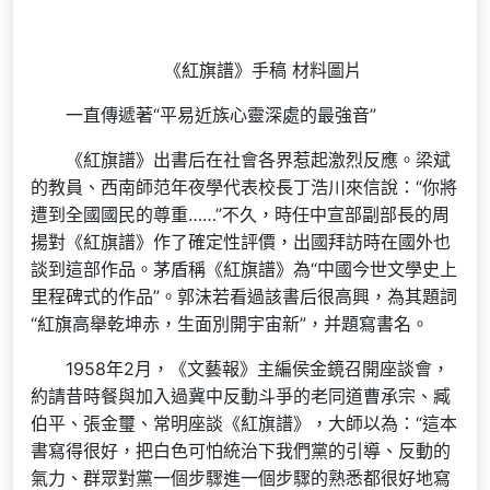
《紅旗譜》手稿 材料圖片
一直傳遞著“平易近族心靈深處的最強音”
《紅旗譜》出書后在社會各界惹起激烈反應。梁斌
的教員、西南師范年夜學代表校長丁浩川來信說：“你將
遭到全國國民的尊重……”不久，時任中宣部副部長的周
揚對《紅旗譜》作了確定性評價，出國拜訪時在國外也
談到這部作品。茅盾稱《紅旗譜》為“中國今世文學史上
里程碑式的作品”。郭沫若看過該書后很高興，為其題詞
“紅旗高舉乾坤赤，生面別開宇宙新”，并題寫書名。
1958年2月，《文藝報》主編侯金鏡召開座談會，
約請昔時餐與加入過冀中反動斗爭的老同道曹承宗、臧
伯平、張金璽、常明座談《紅旗譜》，大師以為：“這本
書寫得很好，把白色可怕統治下我們黨的引導、反動的
氣力、群眾對黨一個步驟進一個步驟的熟悉都很好地寫