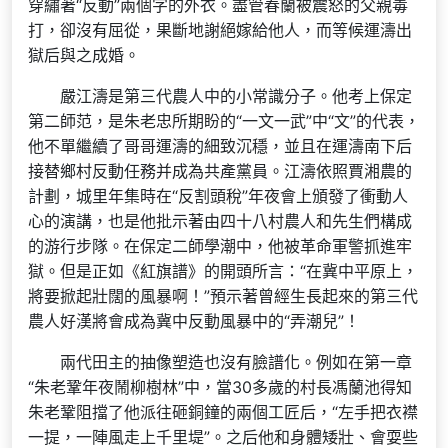
穿繡著“反動”兩個字的外衣。盡管春蘭被震怒的父親毒
打，卻沒有屈從，果斷地謝絕嫁給他人，而等候運濤出
獄后與之成婚。
嚴江濤是第三代農人中的小常識分子。他考上保定
第二師范，是朱老忠所期盼的“一文一武”中“文”的代表，
他不單繼續了哥哥運濤的細致沉穩，並且在運濤南下后
接替鄉村反動任務并成為共產黨員。江濤依照賈湘農的
計劃，城里年集時在“反割頭稅”年夜會上頒發了衝動人
心的演講，也是他批示著由四十八村農人和先生們構成
的游行步隊。在保定二師學潮中，他被革命軍警抓進牢
獄。但是正如《紅旗譜》的開頭所言：“在冀中平原上，
將要掀起壯闊的風暴啊！”預示著曾經生長起來的第三代
農人好漢將會成為冀中反動風暴中的“弄潮兒”！
兩代田主的抽像塑造也沒有臉譜化。例如在第一章
“朱老鞏年夜鬧柳樹林”中，當30多歲的村長馮蘭池得知
朱老鞏阻擋了他派往砸銅鐘的兩個工匠后，“左手把衣襟
一提，一陣風走上千里堤”。之后他和身體矮壯、會耍些