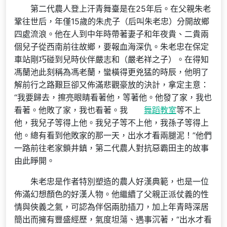
第二代農人登上汗青舞臺是在25年后。在父親朱老
鞏往世后，年僅15歲的朱虎子（后叫朱老忠）分開故鄉
四處流浪。他在人到中年時帶著妻子和年夜貴、二貴兩
個兒子從西南前往故鄉，要報血海深仇。朱老忠在保定
車站剛巧碰到兒時伙伴嚴志和（嚴老祥之子）。在得知
馮蘭池此刻稱為馮老蘭，蠻橫得更兇猛的時辰，他明了
解前行之路艱巨卻又佈滿悲觀豪放的決計，拿定主意：
“我要歸去，擦亮眼睛看著他，等著他。他發了家，我也
看著。他敗了家，我也看著。我
舞蹈教室
等不上
他，我兒子等得上他。我兒子等不上他，我孫子等得上
他。總有看到他敗家的那一天，出水才看兩腿泥！”他們
一路前往老家鎖井鎮，第二代農人對抗惡霸田主的故事
由此睜開。
朱老忠是作者特別塑造的農人好漢典範，也是一位
佈滿幻想顏色的好漢人物。他繼續了父親正派仗義的性
情與俠義之氣，可認為伴侶兩肋插刀，加上年青時深居
簡出而擁有豐盛經歷，氣度坦蕩、遇事沉著，“出水才看