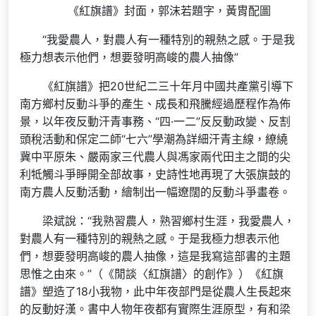
《紅旗譜》封面，郭沫若題字，黃胄配圖
“我愛農人，對農人有一種特別的親熱之感。于是我
極力想表示他們，想要發明高峻的農人抽像”
《紅旗譜》把20世紀二三十年月中國共產黨引導下
南方鄉村反動斗爭的產生、成長和飛騰經過歷程作為佈
景，以年夜反動汗青事務、“四·一二”反反動政變、反割
頭稅活動和保定二師“七六”學潮為詳細汗青主線，繚繞
冀中平原朱、嚴兩家三代農人與馮家兩代田主之間的尖
利牴觸斗爭睜開全部故事，史詩性地再現了大張旗鼓的
南方農人反動活動，繪制出一幅遼闊的反動斗爭畫卷。
梁斌說：“我熟習農人，熟習鄉村生涯，我愛農人，
對農人有一種特別的親熱之感。于是我極力想表示他
們，想要發明高峻的農人抽像，這是我寫這部書的主題
思惟之由來。”（《閒談〈紅旗譜〉的創作》）《紅旗
譜》塑造了18小我物，此中年夜部門是從農人生長起來
的反動好漢。書中人物年夜都有實際生涯原型，有和梁