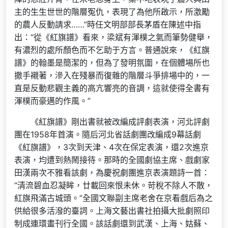
主的生生世世的階層冤仇，表現了為他所啟示，所激勵
的農人反動請求……”時任文明部部長茅盾在陳述中指
出：“從《紅旗譜》看來，梁斌有渾樸之氣而筆勢健舉，
有濃烈的處所顏色而不乞助于方言。普通說來，《紅旗
譜》的翰墨是簡潔的，但為了發明氛圍，在個體場所也
撒手襯著，滲入在殘暴而復雜的階層斗爭排場中的，一
直是反動悲觀主義的高亢響亮的音調，這就使得全書有
渾樸而豪邁的作風。”
《紅旗譜》剛出書就被改編成評劇表演，河北評劇
團在1958年首演。隨后河北省話劇團改編成9幕話劇
《紅旗譜》，3次到天津、4次在保定表演，還2次進京
表演，均遭到熱鬧接待。那時的全國劇協主席、戲劇家
田漢兩次不雅看該劇，為慶祝劇團進京表演題詩一首：
“清流碧血忍凝眸，廿載回來恨未休。苛稅不除人不散，
紅旗飛滿古城頭。”全國文聯副主席老舍在京看戲后為之
供給很多活潑的臺詞。上海文藝出書社拍攝大批劇照印
制成連環畫刊行全國。該話劇還到武漢、上海、姑蘇、