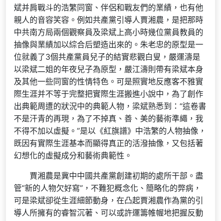
斌并肩戰斗的浩繁同窗、伴侶和戰友們的業績，也有他
親人的音容笑容。例如共產黨引導人賈湘農，是把那時
中共南方局兩個觀察員及梁斌上高小時幾位黨員教員的
抽像與業績加以綜合后塑造出來的。朱老忠的原型是一
位就義了3個共產黨員兒子的結實悲觀白叟，嚴運濤是
以梁斌二姐的年夜兒子為原型，嚴江濤則帶有梁斌本身
及其他一些同窗的性情特色。可是照實地反應客不雅實
際生涯并不等于完整把實際生涯搬進小說中，為了創作
出典範周遭的狀況中的典範人物，梁斌熟悉到：“這卷書
不是汗青的再現，為了不掉真、善、美的藝術準繩，我
不得不加以虛擬。”是以《紅旗譜》中浩繁的人物抽像，
既因有實際生涯基本而顯得真正的活潑抽像，又包括著
幻想化的虛擬成分和藝術典範性。
賈湘農是冀中中國共產黨創建初期的處所干部。盡
管“新的人物欠好寫”，不難犯概念化、簡略化的弊病，
可是梁斌卻從生涯細節動身，在凸起賈湘農作為黨的引
導人所擁有的睿智沉著、可以或許運籌帷幄地把握反動