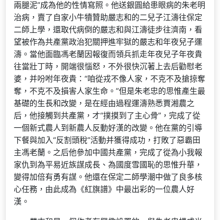
兩腿泥”成為他的性情寫照。他送銀圓給患眼病的朱老明
治病，賣了自家小牛犢贊助嚴志和的二兒子江濤往保定
二師上學，還取代病倒的嚴志和與江濤徒步往濟南，看
望被作為共產黨政治犯關押進牢獄的嚴志和年夜兒子運
濤。當他面臨馮老蘭因報復而領兵抓走年夜兒子年夜貴
往當壯丁時，開端很惱怒，不外很快沉著上去后勸慰老
婆，并吩咐年夜貴：“咱從戎不像人家，不克不及搶掠奪
奪，不克不及損害人家生命。”但是朱老忠的思惟產生最
基礎的生長和改變，是在經由過程運濤熟悉賈湘農之
后，他接觸到共產黨，才“撲摸到了主心骨”，完成了從
一個新式農人到新農人反動好漢的改變。他在黨的引導
下餐與加入“反割頭稅”活動并獲得成功，打敗了惡霸田
主馮老蘭。之后他參加中國共產黨，完成了從為小我報
家仇到為平易近族謀成長、為國度雪國恥的思惟升華，
變得加倍有勇有謀。他還在保定二師學潮中做了良多核
心任務，由此成為《紅旗譜》中最出彩的一位農人好
漢。