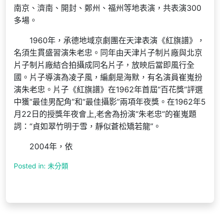
南京、濟南、開封、鄭州、福州等地表演，共表演300
多場。
1960年，承德地域京劇團在天津表演《紅旗譜》，
名須生貫盛習演朱老忠。同年由天津片子制片廠與北京
片子制片廠結合拍攝成同名片子，放映后當即風行全
國。片子導演為凌子風，編劇是海默，有名演員崔嵬扮
演朱老忠。片子《紅旗譜》在1962年首屆“百花獎”評選
中獲“最佳男配角”和“最佳攝影”兩項年夜獎。在1962年5
月22日的授獎年夜會上,老舍為扮演“朱老忠”的崔嵬題
詞：“貞如翠竹明于雪，靜似蒼松矯若龍”。
2004年，依
Posted in: 未分類