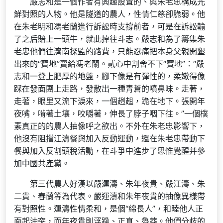
嚴志和是一個作者有興趣設置的、與朱老忠構成光
鮮對照的人物。他是隧道的農人，性情仁慈卻脆弱。他
在朱老明和馮老蘭進行訴訟時支撐前者，可是在訴訟輸
了之后賠上一頭牛，就此掉往斗志。嚴志和為了籌集朱
老忠他們往濟南探監的路費，只能忍痛把本身父親開墾
出來的“寶地”賣給馮老蘭。貳心中割舍不下“寶地”：“嚴
志和一登上肥厚的地盤，腳下像是有彈性的，柔嫩得像
踩在發面團上走路，發散出一種青蒼的噴鼻味。走著，
走著，眼里又流下淚來，一個趔趄，跪在地下。張開年
夜嘴，啃著土壤，咬嚼著，伸長了脖子咽下往。”一個樸
素真正的的農人抽像呼之欲出。不外在朱老忠影響下，
他沒有阻擋江濤餐與加入反動運動，還在朱老忠帶動下
餐與加入反割頭稅活動，在斗爭中進步了思惟覺醒并參
加中國共產黨。
第三代農人好漢以嚴運濤、朱年夜貴、嚴江濤、朱
二貴、春蘭等為代表。嚴運濤和朱年夜貴的抽像異樣帶
有對照性。運濤性情柔和，是個“綿長人”，和睦他人正
面起沖突，而年夜貴則浮躁、正直、魯莽。他們分歧的