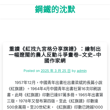
Skip
鋼鐵的沈默
to
content
重讀《紅找九宮格分享旗譜》：繪制出
一幅遼闊的農人反動斗爭畫卷–文史–中
國作家網
Posted on
2025 年 3 月 25 日
by
admin
1957年12月，中國青年出書社出書梁斌的長篇小說
《紅旗譜》。1964年4月中國青年出書社第16次印刷該
書，此時《紅旗譜》印數已達97萬多冊。1965年出書第
三版，1978年又發布第四版，至此《紅旗譜》印數達
500余萬冊。至20世紀末，《紅旗譜》印數已跨越1000