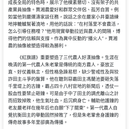
成長全局的特色時，展示了他樸素懇切、沒有架子的共
產黨員抽像。賈湘農愛好和群眾交伴侶、孤芳自賞。例
如當他到嚴運濤家談任務，說話之余在嚴家小井臺諳練
地擰轆轤幫著澆地，用他的話說：“在村落里不會農活，
怎么引導任務哩？”他用現實舉動拉近與農人的間隔，博
得他們的信賴與支撐。作為冀中反動的“播火人”，賈湘
農的抽像被塑造得較為勝利。
《紅旗譜》重要塑造了三代農人好漢抽像。生涯在
晚清的第一代農人朱老鞏是傳統的南方農人，豪放正
直、好仗義執言，但性格急躁易怒，缺少警戒性及與狡
詐田主斗爭的盤算。他在聽到惡霸田主馮蘭池要砸失落
千里堤上的古鐘，霸占四十八村官地的新聞后，憑仗一
股血性要禁止砸鐘。可是由于中了田主的調虎離山之計
而招致掉敗，他生氣吐血，后沉痾身亡。輔助他護鐘的
老友嚴老祥在幾年后也自願“下了關東”。第一代農人自
覺抗衡田主的舉動固然掉敗了，但是朱老鞏舍身護鐘的
傳奇故事多年里卻廣為傳播。