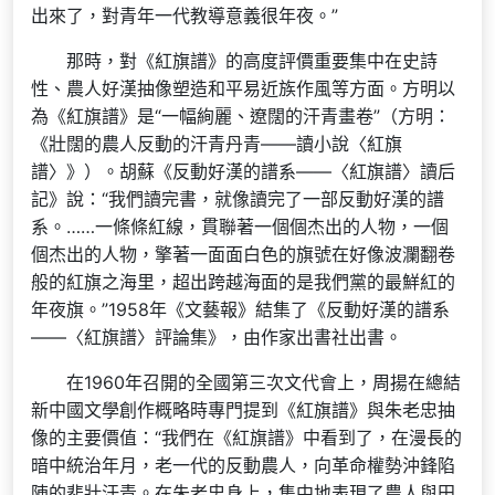
出來了，對青年一代教導意義很年夜。”
那時，對《紅旗譜》的高度評價重要集中在史詩
性、農人好漢抽像塑造和平易近族作風等方面。方明以
為《紅旗譜》是“一幅絢麗、遼闊的汗青畫卷”（方明：
《壯闊的農人反動的汗青丹青——讀小說〈紅旗
譜〉》）。胡蘇《反動好漢的譜系——〈紅旗譜〉讀后
記》說：“我們讀完書，就像讀完了一部反動好漢的譜
系。……一條條紅線，貫聯著一個個杰出的人物，一個
個杰出的人物，擎著一面面白色的旗號在好像波瀾翻卷
般的紅旗之海里，超出跨越海面的是我們黨的最鮮紅的
年夜旗。”1958年《文藝報》結集了《反動好漢的譜系
——〈紅旗譜〉評論集》，由作家出書社出書。
在1960年召開的全國第三次文代會上，周揚在總結
新中國文學創作概略時專門提到《紅旗譜》與朱老忠抽
像的主要價值：“我們在《紅旗譜》中看到了，在漫長的
暗中統治年月，老一代的反動農人，向革命權勢沖鋒陷
陣的悲壯汗青。在朱老忠身上，集中地表現了農人與田