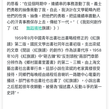
的愿看：“在這個時期中，連續串的事務激動了我，義士
們勇敢的抽像衝動了我，自此，我決計在文學範疇內把
他們的性情、抽像，把他們的勇敢，把這連續串震動人
心的汗青事務保存上去，傳給下一代。”（《我如何創作
了〈紅
舞蹈場地
旗譜〉》）
1959年9月中國青年出書社出書略經修正的《紅旗
譜》第二版。國民文學出書社同年出書初版，支出梁斌
的文章《閒談〈紅旗譜〉的創作》作為該書代序。1958
年10月《紅旗譜》中“砸古鐘”和“反割頭稅”兩部門章節
分辨作為《鄉村圖書室叢書》的第二、三輯，由上海文
藝出書社出書單行本。這部小說在梁斌的老家異樣很受
接待，同鄉們每晚經由過程低音喇叭一路聽中心電臺的
播送。部門省市出書社也出書了《紅旗譜》。小說出書
之后惹起很年夜顫動，被譽為“描述農人反動斗爭的第一
史詩”。