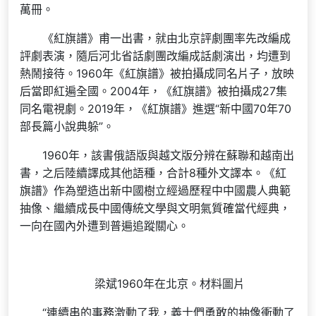
萬冊。
《紅旗譜》甫一出書，就由北京評劇團率先改編成
評劇表演，隨后河北省話劇團改編成話劇演出，均遭到
熱鬧接待。1960年《紅旗譜》被拍攝成同名片子，放映
后當即紅遍全國。2004年，《紅旗譜》被拍攝成27集
同名電視劇。2019年，《紅旗譜》進選“新中國70年70
部長篇小說典躲”。
1960年，該書俄語版與越文版分辨在蘇聯和越南出
書，之后陸續譯成其他語種，合計8種外文譯本。《紅
旗譜》作為塑造出新中國樹立經過歷程中中國農人典範
抽像、繼續成長中國傳統文學與文明氣質確當代經典，
一向在國內外遭到普遍追蹤關心。
梁斌1960年在北京。材料圖片
“連續串的事務激動了我，義士們勇敢的抽像衝動了