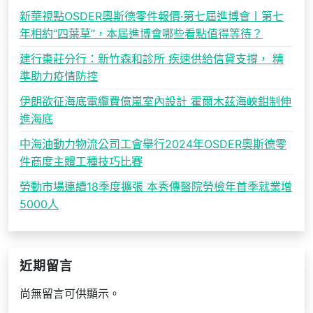
新華視點OSDER奧斯德零件報價·第七屆進博會丨第七
年相約“四葉草”，本屆進博會哪些看點值得等待？
建行棗莊分行：新竹森和診所 疾速供給信貸支撐， 精
準助力疫情防控
伊朗欲征海底電纜費億嵐室內設計 霍爾木茲海峽鉗制伸
進海底
中海油動力物流公司工會舉行2024年OSDER奧斯德零
件商度主體工種技巧比賽
勞動市場連續18季度擴張 本秀傳醫院勞檢年首季就業增
5000人
近期留言
尚無留言可供顯示。