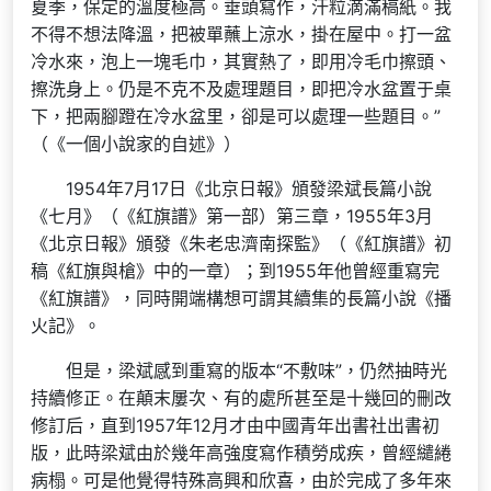
夏季，保定的溫度極高。垂頭寫作，汗粒滴滿稿紙。我
不得不想法降溫，把被單蘸上涼水，掛在屋中。打一盆
冷水來，泡上一塊毛巾，其實熱了，即用冷毛巾擦頭、
擦洗身上。仍是不克不及處理題目，即把冷水盆置于桌
下，把兩腳蹬在冷水盆里，卻是可以處理一些題目。”
（《一個小說家的自述》）
1954年7月17日《北京日報》頒發梁斌長篇小說
《七月》（《紅旗譜》第一部）第三章，1955年3月
《北京日報》頒發《朱老忠濟南探監》（《紅旗譜》初
稿《紅旗與槍》中的一章）；到1955年他曾經重寫完
《紅旗譜》，同時開端構想可謂其續集的長篇小說《播
火記》。
但是，梁斌感到重寫的版本“不敷味”，仍然抽時光
持續修正。在顛末屢次、有的處所甚至是十幾回的刪改
修訂后，直到1957年12月才由中國青年出書社出書初
版，此時梁斌由於幾年高強度寫作積勞成疾，曾經繾綣
病榻。可是他覺得特殊高興和欣喜，由於完成了多年來