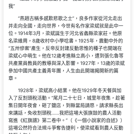
我”
“燕趙古稱多感歎悲歌之士”，良多作家從河北走出
并走向全國，走向世界，今世有名作家梁斌就是此中一
位。1914年3月，梁斌誕生于河北省蠡縣梁家莊。他原
名梁維周，8歲收村中小學唸書。1925年，震動中外的
“五卅慘案”產生，反帝反封建反動思惟的種子也開端在
梁斌心中萌生。他在12歲考進縣立高小，遭到張化魯等
共產黨員教員的教導與深入影響。1927年，13歲的梁斌
參加中國共產主義青年團，人生由此開端揭開新的篇
章。
1928年，梁斌高小結業。他在1929年冬天餐與加
入了反割頭稅活動。“尾月二十七日，城里年夜集，趁著
集日開年夜會，砸了鹽店，到縣當局請愿，請求縣長出
來講話，免收割頭稅……我把這場大張旗鼓的農人活動
寫進《紅旗譜》第二卷中。”（《一個小說家的自述》）
這場公然符合法規斗爭奪告捷利，使梁斌看到農人反動