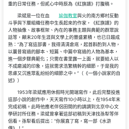
重的日常任務，但貳心中時辰為《紅旗譜》打腹稿。
梁斌是一位在血
瑜伽教室
與火的南方鄉村反動
斗爭與下層組織任務中生長起來的作家，《紅旗譜》的
人物抽像、故事框架、內在的事務主題與典範的群眾說
話等，顛末20年生涯與文學上的豐盛累積，也已日趨成
熟：“為了寫這部書，我得清清倉底，起首斟酌到人物，
以曩昔寫過的腳本、短篇、中篇中寫過的人物為基本，
進一個步驟典範化；只需在書里露一上面，就要給人以
不成磨滅的印象，這就需求浩繁精幹的細節，于是我的
思慮又沉進眾亂紛紛的細節之中。”（《一個小說家的自
述》）
1953年梁斌應用休假時光開端寫作，此后完整投進
這部小說的創作中，天天寫作10小時以上，在1954年末
完成初稿。此時他應老伴侶田間的約請調到北京中心文
學研討所任務。梁斌曾拿著這部初稿到天津找孫犁等伴
侶看。孫犁看后提出：“你展直了寫，寫一部《水滸
傳》！”