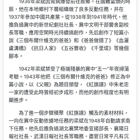
1936年梁斌因胃病爆發前往故鄉。在國難當頭的時
辰，他在本地鄉村下層組織做了良多反動任務，并在
1937年參加中國共產黨。從1938年到1941年時代，他
擔負過冀中的新世紀劇社社長、冀中文明干部黌舍副校
長等職，應用空閑時光持續搞創作，先后創作了短篇小
說《三個布爾什維克的爸爸》和《爸爸做錯了》《血灑
盧溝橋》《抗日人家》《五谷豐收》《千里堤》等幾個
腳本。
1942年梁斌禁受了極端殘暴的冀中“五一”年夜掃蕩
考驗。1943年他把《三個布爾什維克的爸爸》修正為中
篇小說，以《父親》為題目頒發，《紅旗譜》中朱老忠
一家的遭受此時曾經初步成形，而他的創作程度也有明
顯進步。
為了進一個步驟積聚《紅旗譜》觸及的素材材料，
一向在冀中反動依據地任務的梁斌在1948年自動請求南
下任務。他先后擔負過湖北襄樊地委宣揚部長、襄陽日
報社社長、武漢日報社社長等職務，盡管日常平凡有沉