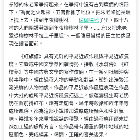
拳腳的朱老鞏爭持起來。在爭持中沒有占到廉價的情形
下，“馮蘭池火起來，五官都挪了地位。把朱老鞏從長堤
上拽上去，拉到年夜柳樹林
瑜伽場地
子里，四十八
村的人們圍護著跟到年夜柳樹林子里，……他又把朱老
鞏從柳樹林子拉上千里堤”。一個強暴蠻橫的田主抽像呈
現在讀者面前。
《紅旗譜》具有光鮮的平易近族作風與平易近族氣
度。它鑒戒中國文學章回體情勢，接收《水滸傳》《紅
樓夢》等中國古典文學的寫作伎倆，在一系列牴觸沖突
與事務中，經由過程人物的舉動和對話，塑造出浩繁活
潑光鮮的人物抽像。作品的平易近族作風還表現在作品
中大批的處所平易近情風氣描述上。像運濤誕生時老奶
奶在窗前掛紅布，還有走廟會、過年時殺豬和趕年集等
處所風俗，都為這部小說增加濃厚處所顏色和生涯氣
味。梁斌多年來重視說話的積聚，經由過程應用顛末提
煉加工過的處所方言，使作品帶有濃重的冀中地域的地
區顏色，完成樸素、精闢、正確的審美後果。