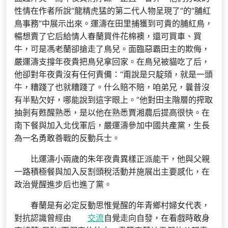
性情在作者所說“龍精虎猛的第二代人物呈現了”的“脯紅
鳥事務”中展示出來。運濤在田里捕獲到可貴的脯紅鳥，
暢想賣了它后給情人春蘭買件花棉襖，還可買車、買
牛，可是馮老蘭卻搶走了鳥兒。面臨惡霸田主的欺侮，
嚴運濤支撐年夜貴把鳥兒拿回家。在鳥兒被貓吃了后，
他卻對年夜貴沒有任何責備：“甭說是只靛頦，就是一頭
牛，糟踐了也就糟踐了。什么賠不賠，咱弟兄，曩昔沒
有半點欠好，哪能說到這字眼上。”他對田主階層的搾取
抽剝有甦醒熟悉，是以他在熟悉賈湘農后提高很快。在
南下餐與加入北伐軍后，嚴運濤參加中國共產黨，生長
為一名勇敢善戰的反動兵士。
比運濤小兩歲的朱年夜貴異樣正派能干，他與父親
一路積極餐與加入反割頭稅活動并施展出主要感化，在
政治覺醒進步后也進了黨。
春蘭是有必定反動思惟覺醒的年青鄉村婦女代表，
對抗認識曾經由
交流
自覺走向自發，在看戲時敢身