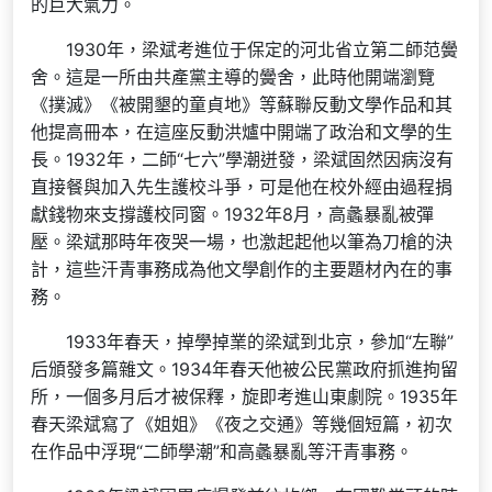
的巨大氣力。
1930年，梁斌考進位于保定的河北省立第二師范黌
舍。這是一所由共產黨主導的黌舍，此時他開端瀏覽
《撲滅》《被開墾的童貞地》等蘇聯反動文學作品和其
他提高冊本，在這座反動洪爐中開端了政治和文學的生
長。1932年，二師“七六”學潮迸發，梁斌固然因病沒有
直接餐與加入先生護校斗爭，可是他在校外經由過程捐
獻錢物來支撐護校同窗。1932年8月，高蠡暴亂被彈
壓。梁斌那時年夜哭一場，也激起起他以筆為刀槍的決
計，這些汗青事務成為他文學創作的主要題材內在的事
務。
1933年春天，掉學掉業的梁斌到北京，參加“左聯”
后頒發多篇雜文。1934年春天他被公民黨政府抓進拘留
所，一個多月后才被保釋，旋即考進山東劇院。1935年
春天梁斌寫了《姐姐》《夜之交通》等幾個短篇，初次
在作品中浮現“二師學潮”和高蠡暴亂等汗青事務。