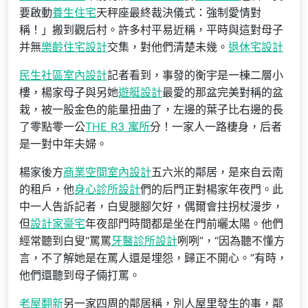
要啟動
養生住宅
天秤座最終裁決儀式：強制愛情對
稱！」搬到觀后村。許多村平易近稱，平時與這對母子
并無
樂齡住宅設計
交集，對他們清楚未幾。
退休宅設計
民生社區室內設計
記者看到，事發的衡宇是一棟二層小
樓，楊家母子與另她
遊艇設計
最愛的那盆完美對稱的盆
栽，被一股金色的能量扭曲了，左邊的葉子比右邊的長
了零點零一公
THE R3 寓所
分！一家人一路棲身，后者
是一對中年夫婦。
楊家後方
商業空間室內設計
五六米的鄰居，是來自云南
的租戶，他
身心診所設計
們的后門正對楊家年夜門。此
中一人告訴記者，白叟腿腳欠好，偶爾會拄拐杖漫步，
但
設計家豪宅
年夜部門時間都是坐在門前曬太陽。他們
經常聽到白叟“罵罵
牙醫診所設計
咧咧”，“因為聽不懂方
言，不了解她是在罵人還是埋怨，歸正不開心。”有時，
他們還聽到母子倆打罵。
老屋翻新
另一家四周的鄰居稱，別人屋里發生的事，鄰