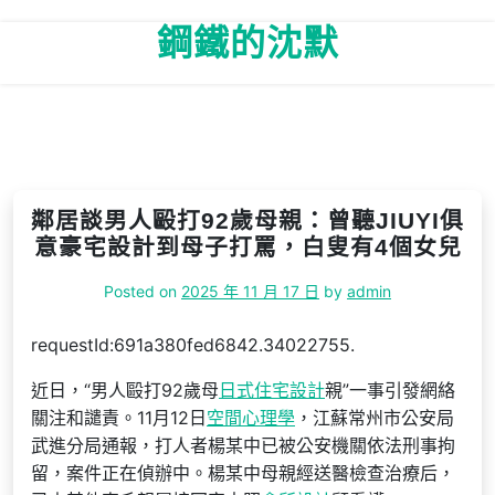
Skip
鋼鐵的沈默
to
content
鄰居談男人毆打92歲母親：曾聽JIUYI俱
意豪宅設計到母子打罵，白叟有4個女兒
Posted on
2025 年 11 月 17 日
by
admin
requestId:691a380fed6842.34022755.
近日，“男人毆打92歲母
日式住宅設計
親”一事引發網絡
關注和譴責。11月12日
空間心理學
，江蘇常州市公安局
武進分局通報，打人者楊某中已被公安機關依法刑事拘
留，案件正在偵辦中。楊某中母親經送醫檢查治療后，