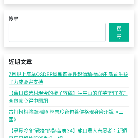
搜尋
搜
尋
近期文章
7月規上產業OSDER奧斯德零件報價積極向好 新質生孩
子力成要害支持
【舊日貧苦村現今的樣子容貌】牯牛山的洋芋“開了花”_
查包養心得中國網
古打扮相將顯溫順 林志玲台包養價格現身廣州說《三
國》
【尋覓冷冬“戰疫”的熱苦衷34】龍口農人志愿者：新穎