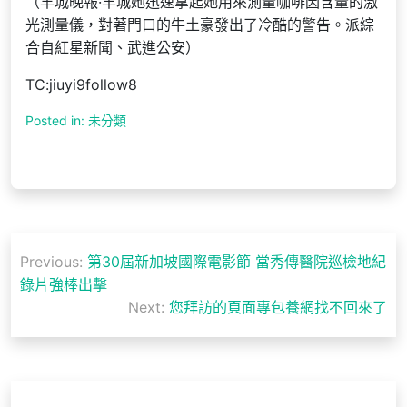
（羊城晚報·羊城她迅速拿起她用來測量咖啡因含量的激
光測量儀，對著門口的牛土豪發出了冷酷的警告。派綜
合自紅星新聞、武進公安）
TC:jiuyi9follow8
Posted in: 未分類
文
Previous:
第30屆新加坡國際電影節 當秀傳醫院巡檢地紀
章
錄片強棒出擊
導
Next:
您拜訪的頁面專包養網找不回來了
覽