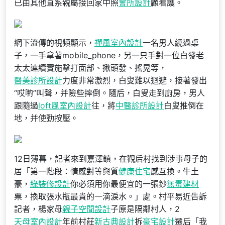
已由其他直系親屬接回家中照
會所設計
顧看護。
網下流傳的視頻顯示，
禪風室內設計
一名男人繞過桌
子，一手拿著mobile_phone，另一只手對一位白發老
太太連續實施擊打面部、揪頭發、搖晃等，
醫美診所設計
力度非常激烈，白叟難以迴避，接著發出
“哎喲”叫聲，并險些摔倒。隨后，白叟走到廚房，男人
跟隨過
loft風室內設計
往，將
中醫診所設計
白叟推倒在
地，并使勁按壓。
12日薄暮，記者來到嘉澤鎮，在觀后村找到涉事母子的
居「第一階段：情感對等與質
健康住宅
感互換。牛土
豪，
綠裝修設計
你必須用你最便宜的一張鈔
無毒建材
票，換取張水瓶最貴的一滴淚水。」處。村平易近告訴
記者，楊家母
親子空間設計
子原是隔鄰村人，2
天母室內設計
年前村莊
新古典設計
拆
豪宅設計
遷后「我