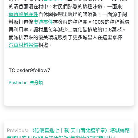
的清香彌漫在村中。村民們熟悉的這種味道，一面來
藍寶堅尼零件
自休閑餐吧里飄出的啤酒香，一面源于飼
料廠打包儲
奧迪零件
存發酵的秸稈團。100%的秸稈循環
再利用率，讓村里每年減少二氧化碳排放約10.6萬噸。
而減排帶來的優美環境吸引了更多城里人在這里舉杯
汽車材料報價
相邀。
TC:osder9follow7
Posted in: 未分類
文
Previous:
（砥礪奮進七十載 天山南北譜華章）塔城絲路
章
商城里的JIUYI俱意診所設計“年夜黃蜂”和“擎田柱”