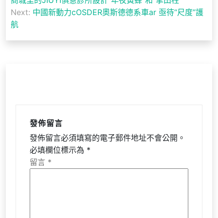
導
Next:
中國新動力cOSDER奧斯德德系車ar 亟待“尺度”護
航
覽
發佈留言
發佈留言必須填寫的電子郵件地址不會公開。
必填欄位標示為
*
留言
*