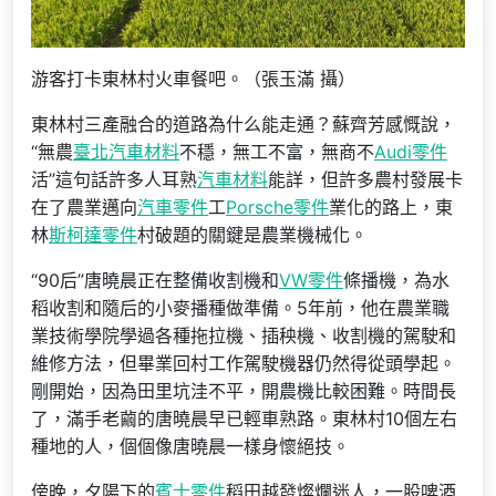
游客打卡東林村火車餐吧。（張玉滿 攝）
東林村三產融合的道路為什么能走通？蘇齊芳感慨說，
“無農
臺北汽車材料
不穩，無工不富，無商不
Audi零件
活”這句話許多人耳熟
汽車材料
能詳，但許多農村發展卡
在了農業邁向
汽車零件
工
Porsche零件
業化的路上，東
林
斯柯達零件
村破題的關鍵是農業機械化。
“90后”唐曉晨正在整備收割機和
VW零件
條播機，為水
稻收割和隨后的小麥播種做準備。5年前，他在農業職
業技術學院學過各種拖拉機、插秧機、收割機的駕駛和
維修方法，但畢業回村工作駕駛機器仍然得從頭學起。
剛開始，因為田里坑洼不平，開農機比較困難。時間長
了，滿手老繭的唐曉晨早已輕車熟路。東林村10個左右
種地的人，個個像唐曉晨一樣身懷絕技。
傍晚，夕陽下的
賓士零件
稻田越發燦爛迷人，一股啤酒