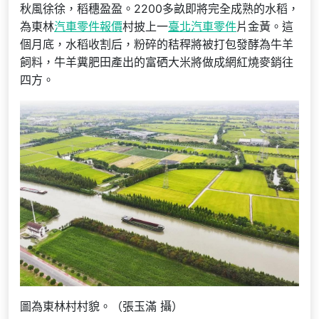
秋風徐徐，稻穗盈盈。2200多畝即將完全成熟的水稻，
為東林
汽車零件報價
村披上一
臺北汽車零件
片金黃。這
個月底，水稻收割后，粉碎的秸稈將被打包發酵為牛羊
飼料，牛羊糞肥田產出的富硒大米將做成網紅燒麥銷往
四方。
圖為東林村村貌。（張玉滿 攝）