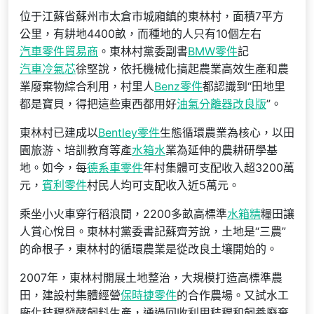
位于江蘇省蘇州市太倉市城廂鎮的東林村，面積7平方
公里，有耕地4400畝，而種地的人只有10個左右
汽車零件貿易商
。東林村黨委副書
BMW零件
記
汽車冷氣芯
徐堅說，依托機械化搞起農業高效生產和農
業廢棄物綜合利用，村里人
Benz零件
都認識到“田地里
都是寶貝，得把這些東西都用好
油氣分離器改良版
”。
東林村已建成以
Bentley零件
生態循環農業為核心，以田
園旅游、培訓教育等產
水箱水
業為延伸的農耕研學基
地。如今，每
德系車零件
年村集體可支配收入超3200萬
元，
賓利零件
村民人均可支配收入近5萬元。
乘坐小火車穿行稻浪間，2200多畝高標準
水箱精
糧田讓
人賞心悅目。東林村黨委書記蘇齊芳說，土地是“三農”
的命根子，東林村的循環農業是從改良土壤開始的。
2007年，東林村開展土地整治，大規模打造高標準農
田，建設村集體經營
保時捷零件
的合作農場。又試水工
廠化秸稈發酵飼料生產，通過回收利用秸稈和飼養廢棄