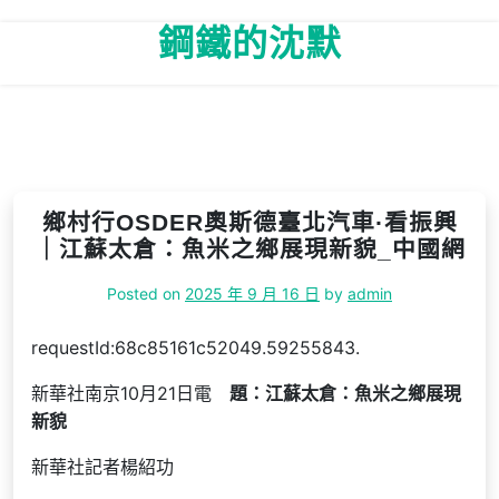
Skip
鋼鐵的沈默
to
content
鄉村行OSDER奧斯德臺北汽車·看振興
｜江蘇太倉：魚米之鄉展現新貌_中國網
Posted on
2025 年 9 月 16 日
by
admin
requestId:68c85161c52049.59255843.
新華社南京10月21日電
題：江蘇太倉：魚米之鄉展現
新貌
新華社記者楊紹功