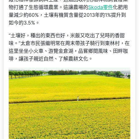
物打通了生態循環農業。這讓農場的
Skoda零件
化肥用
量減少約60%，土壤有機質含量從2013年的1%提升到
如今的3.5%。
“土壤好，種出的東西也好，米飯又吃出了兒時的香甜
味。”太倉市民張繼明常在周末帶孩子騎行到東林村，在
這里坐坐小火車、游覽金倉湖，品嘗鄉間風味、田畔咖
啡，讓孩子親近自然、了解農耕文化。