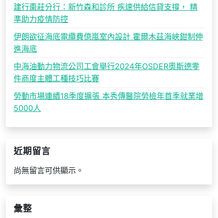
建行棗莊分行：新竹森和診所 疾速供給信貸支撐， 精
準助力疫情防控
伊朗欲征海底電纜費億嵐室內設計 霍爾木茲海峽鉗制伸
進海底
中海油動力物流公司工會舉行2024年OSDER奧斯德零
件商度主體工種技巧比賽
勞動市場連續18季度擴張 本秀傳醫院勞檢年首季就業增
5000人
近期留言
尚無留言可供顯示。
彙整