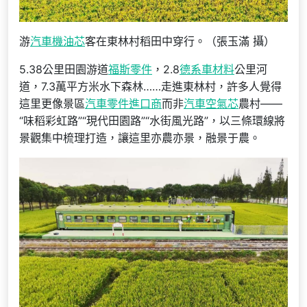
游
汽車機油芯
客在東林村稻田中穿行。（張玉滿 攝）
5.38公里田園游道
福斯零件
，2.8
德系車材料
公里河
道，7.3萬平方米水下森林……走進東林村，許多人覺得
這里更像景區
汽車零件進口商
而非
汽車空氣芯
農村——
“味稻彩虹路”“現代田園路”“水街風光路”，以三條環線將
景觀集中梳理打造，讓這里亦農亦景，融景于農。