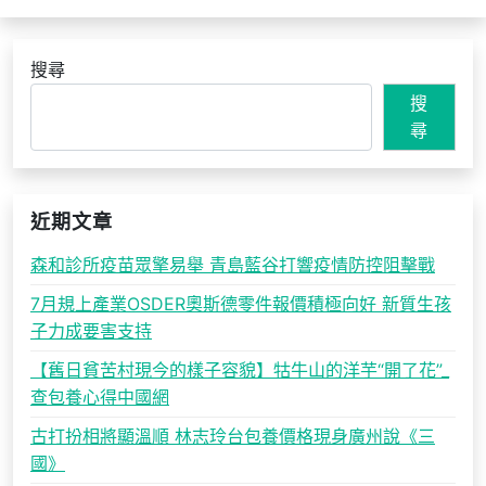
搜尋
搜
尋
近期文章
森和診所疫苗眾擎易舉 青島藍谷打響疫情防控阻擊戰
7月規上產業OSDER奧斯德零件報價積極向好 新質生孩
子力成要害支持
【舊日貧苦村現今的樣子容貌】牯牛山的洋芋“開了花”_
查包養心得中國網
古打扮相將顯溫順 林志玲台包養價格現身廣州說《三
國》