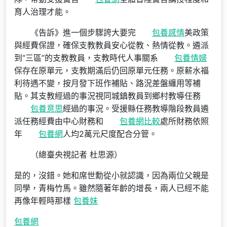
育人治理才能。
《告訴》進一個步驟誇大要完
包養感情
美政策
與經費保證，確保支教教員安心從教、熱情從教。遴派
到“三區”的支教教員，支教時代人事關系
包養情婦
保存在原單元，支教期滿后仍回原單元任務。原薪水福
利待遇不變，按月發下班作補貼、路況差盤纏用等補
貼。其支教經過的事況視同城鎮教員到鄉村教導任務
包養意思
經過的事況。受援縣任務教導階段教員遴
派任務經費由中心財務和
包養網比較
處所財務依照
年
包養網
人均2萬元尺度配合分管。
（總臺央視記者 杜思源）
是的，沒錯。她和席世勳從小就認識，因為兩位父親是
同學，青梅竹馬。雖然隨著年齡的增長，兩人已經不能
再像年輕時那樣
包養妹
包養網