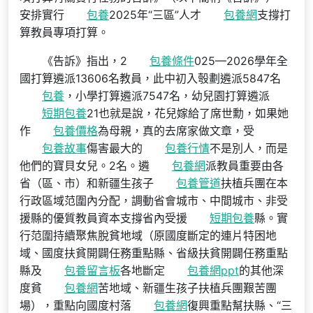
安排實行
包養
2025年“三區”人才
包養網
支撐打
算教員專項打算。
《告訴》指出，2
包養條件
025—2026學年全
國打算遴派13606名教員，此中初入彀劃遴派5847名
包養
，小學打算遴派7547名，幼兒園打算遴派
短期包養
21也就是說，花兒嫁給了席世勳，如果她
作
包養價格
為母親，真的去席家做文章，受
包養故事
傷害最大的
包養行情
不是別人，而是
他們的寶貝女兒。2名。遴
包養網
派教員重要由各
省（區、市）和新疆生孩子
包養管道
扶植兵團在本
行政區域范圍內分配，調動省會城市、中間城市、非受
援縣的優質教員資本支撐省內受援
短期包養
縣。實
行范圍持續聚焦脫貧地域（原國度斷定的連片特困地
域、國度扶貧開闢任務重點縣、省級扶貧開闢任務重點
縣及
包養留言板
各地斷定
包養網ppt
的其他深
度貧
包養網
苦地域、新疆生孩子扶植兵團艱苦團
場），重點向國度村落
包養網
復興重點幫扶縣、“三