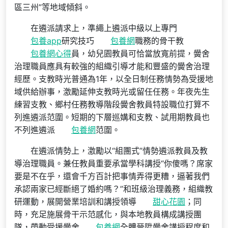
區三州”等地域傾斜。
在遴派請求上，準繩上遴派中級以上專門
包養app
研究技巧
包養網
職務的骨干教
包養網心得
員，幼兒園教員可恰當放寬前提，黌舍
治理職員應具有較強的組織引導才能和豐盛的黌舍治理
經歷。支教時光普通為1年，以全日制任務情勢為受援地
域供給辦事，激勵延伸支教時光或留任任務。年夜先生
練習支教、鄉村任務教導階段黌舍教員特設職位打算不
列進遴派范圍。短期的下層巡媾和支教、試用期教員也
不列進遴派
包養網
范圍。
在遴派情勢上，激勵以“組團式”情勢遴派教員及教
導治理職員。兼任教員重要承當學科講授“你傻嗎？席家
要是不在乎，還會千方百計把事情弄得更糟，逼著我們
承認兩家已經斷絕了婚約嗎？”和班級治理義務，組織教
研運動，展開營業培訓和講授領導
甜心花園
；同
時，充足施展骨干示范感化，與本地教員構成講授團
隊，帶動受援黌舍
包養網
全體晉陞黌舍講授程度和