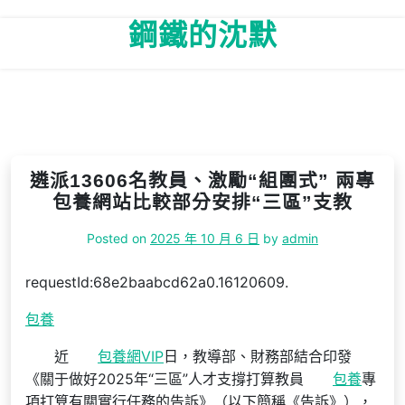
Skip
鋼鐵的沈默
to
content
遴派13606名教員、激勵“組團式” 兩專
包養網站比較部分安排“三區”支教
Posted on
2025 年 10 月 6 日
by
admin
requestId:68e2baabcd62a0.16120609.
包養
近
包養網VIP
日，教導部、財務部結合印發
《關于做好2025年“三區”人才支撐打算教員
包養
專
項打算有關實行任務的告訴》（以下簡稱《告訴》），