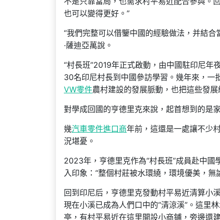
不是只靠當局，也需求村平易近配合參與。
也可以變得更好。”
“我們完整可以借鑒中國的經驗做法，并結合
·薩迪亞萬說。
“村長班”2019年正式啟動，由中國駐印尼
30名印尼村長到中國參訪學習。幾年來，一
VW零件
農村建設的發展脈動，也把這些發展
對學成回國的亨德里克來說，起首想到的是
幾
汽車零件進口商
年前，這還是一處讓不少
況堪憂。
2023年，亨德里克作為“村長班”成員赴中國
入印象：“整個村莊被水環繞，環境優美，無
回到印尼后，亨德里克發動村平易近清算小
現在小溪已成為人們口中的“清涼溪”。這里
亭，有村平易近在這里開設小商鋪，旁邊還