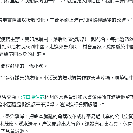
回到村里后，我想做的第一件事，就是讓大師信任，我們本身的
當地實際加以接收轉化，在此基礎上進行加倍隨機應變的改進。”
年夜使館主辦，與印尼農村、落后地區發展部一起配合，每批選派2
批批印尼村長來到中國，走進郊野鄉間、村舍農家，感觸感染中
經驗帶回本身的村莊。
家鄉村莊里的一條小溪。
村平易近嫌棄的處所。小溪邊的場地被當作露天渣滓場，環境衛
學習交通。
汽車機油芯
杭州的水系管理和水資源保護任務給他留
論水面還是街道都干干凈凈，渣滓進行分類處理。”
溪、整治溪岸，把底本臟亂的角落改革成村平易近共享的公共空
林木茂密、溪水清亮，岸邊開辟出人行道，還設有石桌石凳、休閑
建了兒童泳池。