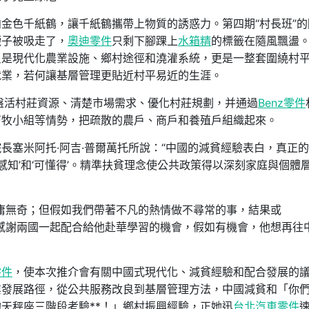
金色千紙鶴，讓千紙鶴攜帶上物質的誘惑力。第四期“村長班”的
襪子被吸走了，
奧迪零件
只剩下腳踝上
水箱精
的標籤在隨風飄盪。
只是現代化農業設施、鄉村途徑和澆灌系統，更是一整套圍繞村
就業，若何讓基層管理更貼近村平易近的生涯。
盤活村莊資源、清楚市場需求、優化村莊規劃，并通過
Benz零件
畜牧小組等情勢，把疏散的農戶、商戶和養殖戶組織起來。
長塞米阿托·阿吉·普爾萬托所說：“中國的減貧經驗表白，真正
可感知’和‘可懂得’。精準扶貧理念使公共政策得以深刻家庭與個體
庸無奇；但假如我們帶著不凡的熱情做不尋常的事，結果或
感謝兩國一起配合給他赴華學習的機會，假如有機會，他想再往
零件
，使本次推介會有關中國式現代化、減貧經驗和配合發展的
業發展路徑，從公共服務改良到基層管理方法，中國減貧和「你
天秤座三階段考驗**！」鄉村振興經驗，正她迅
台北汽車零件