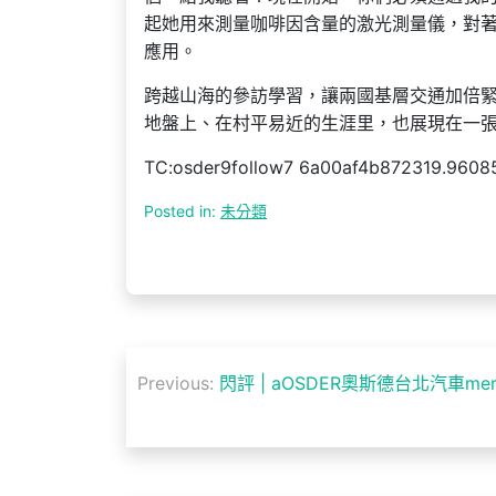
起她用來測量咖啡因含量的激光測量儀，對
應用。
跨越山海的參訪學習，讓兩國基層交通加倍
地盤上、在村平易近的生涯里，也展現在一
TC:osder9follow7 6a00af4b872319.9608
Posted in:
未分類
文
Previous:
閃評 | aOSDER奧斯德台北汽車m
章
導
覽