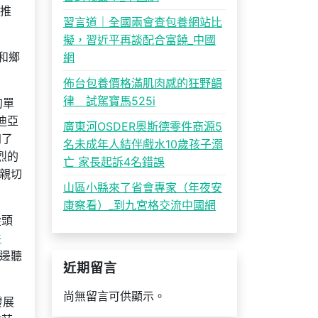
推
習言道｜全國兩會查包養網站比
擬，習近平再談配合富饒_中國
和鄉
網
佈台包養價格滿肌肉感的狂野韻
律 試駕寶馬525i
的單
迪亞
廣東河OSDER奧斯德零件商源5
加了
名未成年人結伴戲水10歲孩子溺
烈的
亡 家長起訴4名錯誤
親切
山區小縣來了省會專家（年夜安
康察看）_到九宮格交流中國網
從頭
件
邊聽
近期留言
尚無留言可供顯示。
發展