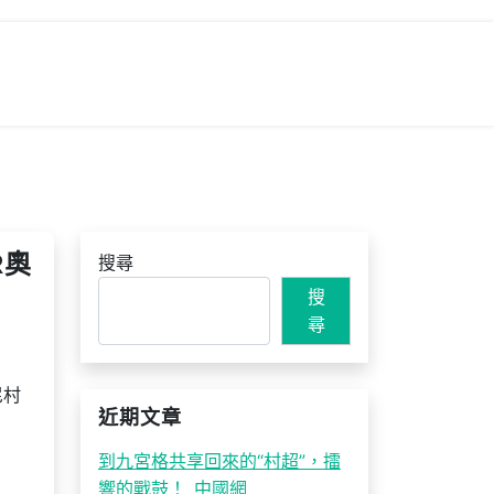
R奧
搜尋
搜
尋
尼村
近期文章
到九宮格共享回來的“村超”，擂
響的戰鼓！_中國網