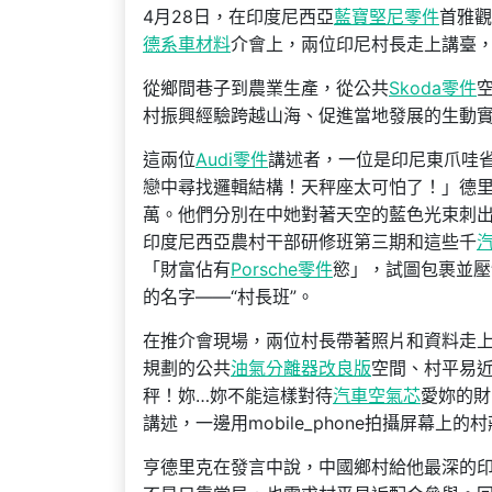
4月28日，在印度尼西亞
藍寶堅尼零件
首雅觀
德系車材料
介會上，兩位印尼村長走上講臺
從鄉間巷子到農業生產，從公共
Skoda零件
村振興經驗跨越山海、促進當地發展的生動
這兩位
Audi零件
講述者，一位是印尼東爪哇
戀中尋找邏輯結構！天秤座太可怕了！」德里
萬。他們分別在中她對著天空的藍色光束刺
印度尼西亞農村干部研修班第三期和這些千
「財富佔有
Porsche零件
慾」，試圖包裹並壓
的名字——“村長班”。
在推介會現場，兩位村長帶著照片和資料走
規劃的公共
油氣分離器改良版
空間、村平易
秤！妳…妳不能這樣對待
汽車空氣芯
愛妳的財
講述，一邊用mobile_phone拍攝屏幕上的
亨德里克在發言中說，中國鄉村給他最深的印