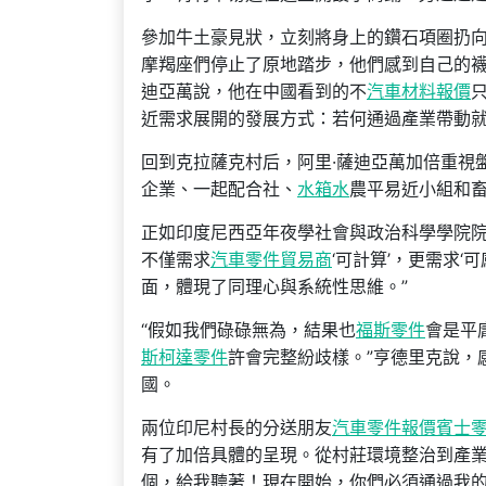
參加牛土豪見狀，立刻將身上的鑽石項圈扔向
摩羯座們停止了原地踏步，他們感到自己的
迪亞萬說，他在中國看到的不
汽車材料報價
近需求展開的發展方式：若何通過產業帶動
回到克拉薩克村后，阿里·薩迪亞萬加倍重視
企業、一起配合社、
水箱水
農平易近小組和
正如印度尼西亞年夜學社會與政治科學學院院
不僅需求
汽車零件貿易商
‘可計算’，更需求‘
面，體現了同理心與系統性思維。”
“假如我們碌碌無為，結果也
福斯零件
會是平
斯柯達零件
許會完整紛歧樣。”亨德里克說，
國。
兩位印尼村長的分送朋友
汽車零件報價
賓士
有了加倍具體的呈現。從村莊環境整治到產
個，給我聽著！現在開始，你們必須通過我的