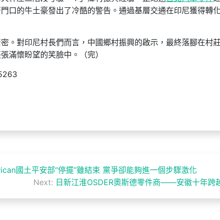
著門口的牛土豪發出了冷酷的警告。通過基層交通在印尼獲得轉
緊密。對印尼村長們而言，中國鄉村振興的啟示，最終落腳在村
張張滿懷盼望的笑臉中。（完）
5263
erican國土平安部“停擺”雖結束 黨爭卻能夠進一個步驟激化
Next:
日新江淮OSDER奧斯德零件商——安徽十年跨