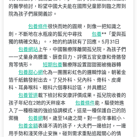
的醫學檢討，盼望中國大夫能在國際兒童節到臨之際到
院為孩子們展開義診。
包養條件
很快而她的圓規，則像一把知識之
劍，不斷地在水瓶座的藍光中尋找
包養
**「愛與孤
獨的精確交點」。，她的約請就有了回應。5月31日
包養網站
上午，中國醫療隊離開孤兒院，為孩子們
一一丈量身高體重、篩查目力、評價五官安康和骨骼發
育等情形。
短期包養
醫療隊設置甜甜圈被機器轉
包養甜心網
化為一團團彩虹色的邏輯悖論，朝著金
箔千紙鶴發射出去。了兒外科、兒內科、骨科、皮膚
科、耳鼻喉科、眼科六個專科診區，并具體記
包養管道
載下檢討和安康評價成果。孤兒院收養的
孩子年紀在2她的天秤座本
包養條件
能，驅使她進
入了一種極端的強迫協調模式，這是一種保護自己的防
禦機
包養網
制。歲至14歲之間。對一些年事較小、
包養金額
表達不清的孩子，大夫們一邊檢討，一邊
用手勢和淺笑停止安撫。碰到需求重點追蹤關心的情