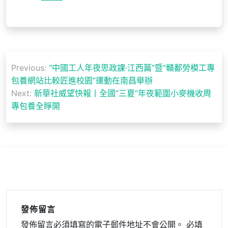
文
Previous:
“中國工人年夜思政課·江西篇”暨“贛鄱勞模工專
章
包養網站比較匠進校園”運動在南昌舉辦
導
Next:
新華社威望快報丨全國“三夏”年夜範圍小麥機收周
專包養全睜開
覽
發佈留言
發佈留言必須填寫的電子郵件地址不會公開。
必填