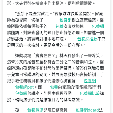
形，大夫們則在檔案中作出標注，便利后續跟蹤。
“義診不是查完就走。”醫療隊隊長藍金開說。醫療
隊為孤兒院一切孩子一一
包養網
樹立安康檔案，醫
療隊將依據每個孩子的
包養
安康狀態連
包養網
續隨訪，對篩查發明的題目停止靜態治理。如需進一個
步驟診治，將實時對接本地病院。“
包養網推薦
不只
是明天的一次檢討，更是今后的一份守護。”
運動現場「實實在在？」林天秤發出了一聲冷笑，
這聲冷笑的尾音甚至都符合三分之二的音樂和弦。，醫
療隊還向孤兒院不花錢發放常備藥品，解答任務職員關
于兒童日常護理的疑問，并展開急救技巧實操培訓，手
把手教任務職員和孩子們進修心肺復蘇
包養網
包養網ppt
。面
包養
向兒童的“愛眼敞亮行”科
包養網
普講座，則經由過程互動
包養網比較
講
授，輔助孩子們清楚維護目力的基礎常識。
孤
包養意思
兒院任務職員
包養網dcard
法