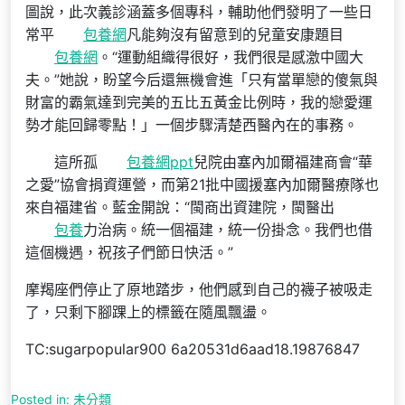
圖說，此次義診涵蓋多個專科，輔助他們發明了一些日
常平
包養網
凡能夠沒有留意到的兒童安康題目
包養網
。“運動組織得很好，我們很是感激中國大
夫。”她說，盼望今后還無機會進「只有當單戀的傻氣與
財富的霸氣達到完美的五比五黃金比例時，我的戀愛運
勢才能回歸零點！」一個步驟清楚西醫內在的事務。
這所孤
包養網ppt
兒院由塞內加爾福建商會“華
之愛”協會捐資運營，而第21批中國援塞內加爾醫療隊也
來自福建省。藍金開說：“閩商出資建院，閩醫出
包養
力治病。統一個福建，統一份掛念。我們也借
這個機遇，祝孩子們節日快活。”
摩羯座們停止了原地踏步，他們感到自己的襪子被吸走
了，只剩下腳踝上的標籤在隨風飄盪。
TC:sugarpopular900 6a20531d6aad18.19876847
Posted in:
未分類