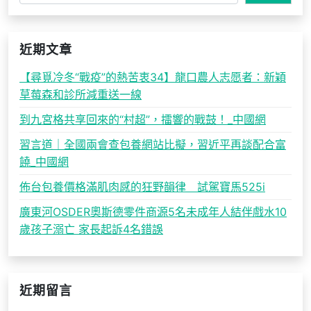
近期文章
【尋覓冷冬“戰疫”的熱苦衷34】龍口農人志愿者：新穎
草莓森和診所減重送一線
到九宮格共享回來的“村超”，擂響的戰鼓！_中國網
習言道｜全國兩會查包養網站比擬，習近平再談配合富
饒_中國網
佈台包養價格滿肌肉感的狂野韻律 試駕寶馬525i
廣東河OSDER奧斯德零件商源5名未成年人結伴戲水10
歲孩子溺亡 家長起訴4名錯誤
近期留言