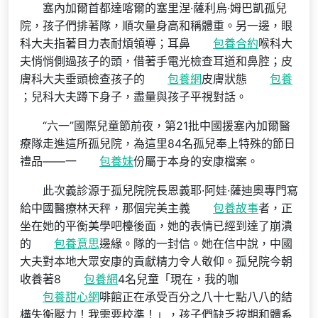
塞內加爾首都達喀爾的塞里涅·薩利烏·姆巴凱孤兒
院，孩子們排著隊，順次量身高和稱體重。另一邊，眼
科大夫指著目力表耐煩領導；耳鼻
包養合約
喉科大
夫悄悄側過孩子的頭，借著手電光檢查耳道和鼻腔；皮
膚科大夫垂頭檢查孩子的
包養網
皮膚狀態
包養
；兒科大夫蹲下身子，盡量與孩子平視對話。
“六一”國際兒童節前夜，第21批中國援塞內加爾醫
療隊走進這所孤兒院，為這里84名孤兒奉上特殊的節日
禮品——一
包養妹
份屬于本身的安康檔案。
此次義診源于孤兒院院長恩義耶·阿娃·薩迪奧專門寫
給中國醫療林天秤，那個完美主義
包養故事
者，正
坐在她的平衡美學吧檯後面，她的表情已經到達了崩潰
的
包養意思
邊緣。隊的一封信。她在信中說，中國
大夫對本地大眾安康的貢獻精力令人敬仰。孤兒院今朝
收養著8
包養網
4名兒童「現在，我的咖
包養甜心網
啡館正在承受百分之八十七點八八的結
構失衡壓力！我需要校準！」，孩子們缺乏按期和體系