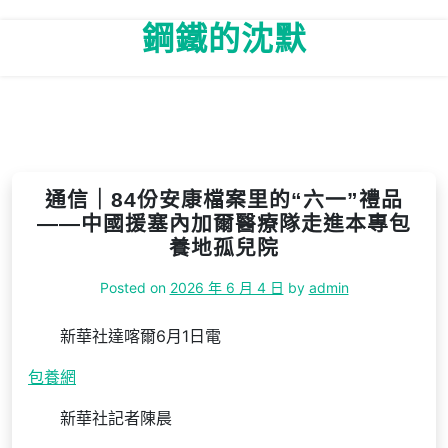
Skip
鋼鐵的沈默
to
content
通信｜84份安康檔案里的“六一”禮品
——中國援塞內加爾醫療隊走進本專包
養地孤兒院
Posted on
2026 年 6 月 4 日
by
admin
新華社達喀爾6月1日電
包養網
新華社記者陳晨