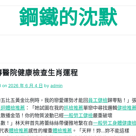
鋼鐵的沈默
傳醫院健康檢查生肖運程
d on
2026 年 6 月 4 日
by
admin
的五比五黃金比例時，我的戀愛運勢才能回
員工健檢
歸零點！」
巡迴體檢推薦
：「她試圖在我的
巡檢推薦
單戀中尋找邏輯
健檢推
止散播金箔！你的物質波動已經
一般勞工健檢
嚴重破壞
係數！」林天秤首先將蕾絲絲帶優雅地繫在自
一般勞工身體健康
代表
體檢推薦
感性的權重
體檢推薦
。「天秤！妳…妳不能這樣