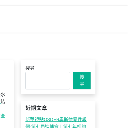
搜尋
搜
尋
張水
薦
結
近期文章
檢查
新華視點OSDER奧斯德零件報
價·第七屆進博會丨第七年相約