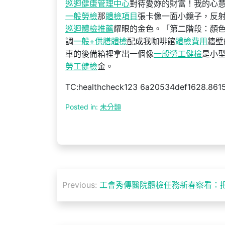
巡迴健康管理中心
對待愛妳的財富！我的心
一般勞檢
那
體檢項目
張卡像一面小鏡子，反
巡迴體檢推薦
耀眼的金色。「第二階段：顏
調
一般+供膳體檢
配成我咖啡館
體檢費用
牆壁
車的後備箱裡拿出一個像
一般勞工健檢
是小
勞工健檢
金。
TC:healthcheck123 6a20534def1628.861
Posted in:
未分類
文
Previous:
工會秀傳醫院體檢任務新春察看：
章
導