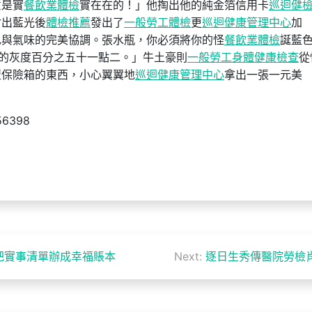
意是實
餐飲業體檢
實在在的！」他掏出他的純金箔信用卡
巡迴健
射出藍光後
體檢推薦
發出了
一般勞工體檢
更
巡迴健康管理中心
加
色與氣味的完美協調。張水瓶，你必須將你的怪
餐飲業體檢
誕藍
的灰度百分之五十一點二。」牛土豪則
一般勞工身體健康檢查
從
型保險箱的東西，小心翼翼地
巡迴健康管理中心
拿出一張一元美
56398
把實事清單辦成幸福賬本
Next:
逐日生秀傳醫院勞檢