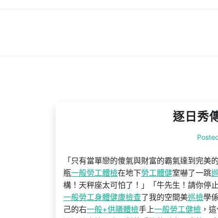
Skip
to
content
逐日秀
Poste
「只有當單戀的傻氣與財富的霸氣達到完美
瓶
一般勞工體檢
在地下
勞工體健
室嚇了一跳
構！天秤座太可怕了！」「牛先生！請你停
一般勞工身體健康檢查
了我的空間美
巡檢
學
己的右
一般+供膳體檢
手上
一般勞工健檢
，這