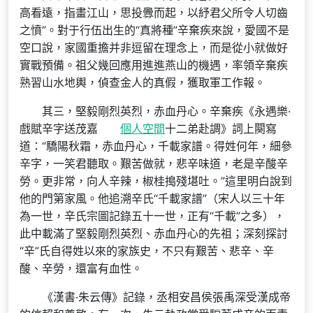
高看遠，指畫江山，思投釁而起，以紓君父所令人切齒
之憤”。對于行伍出生的“真將種”辛棄疾來說，愛國不是
空口說，家國重擔并非逗留在理念上，而是從小就做好
實戰預備。祖父幾回應用進進燕山的機遇，率領辛棄疾
熟習山水地輿，偵查金人的真假，獲取軍工作報。
其三，堅毅剛烈英烈，赤血丹心。辛棄疾《永遇樂·
戲賦辛字送茂嘉
個人空間
十二弟赴調》詞上闋寫
道：“驕陽秋霜，赤血丹心，千載家譜。得姓何年，細參
辛字，一笑君聽取。艱苦做就，悲辛味道，老是辛酸辛
勞。更非常，向人辛辣，椒桂搗殘堪吐。”這里明白說到
他的門第家風。他追溯辛氏“千載家譜”（宋人以三十年
為一世，辛氏宗圖記錄五十一世，正有“千載”之多），
此中載滿了堅毅剛烈英烈、赤血丹心的先祖；深刻探討
“辛”氏自得姓以來的家族史，不只有艱苦、悲辛、辛
酸、辛勞，還富有血性。
《漢書·朱云傳》記錄，丞相安昌侯張禹深受漢成帝