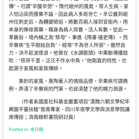
傳”，可謂“辛酸辛勞”。隋代岷州的風氣，常人生病，家
人怕沾染而擯棄不論，因此病人多逝世亡。辛公義到岷
州任刺史后，為轉變陋俗，將數百病人接到官衙內，用
本身的俸祿買藥，親身為病人保養，活人有數。從此一
革舊俗，境內稱之為“慈母”，事進《隋書·循吏傳》。而
辛棄疾“生平剛拙自負”，經常“不為世人所容”，傲然自
力，決不趁波逐浪。他曾在《水調歌頭》中果斷傳播鼓
吹：“昂昂千里，泛泛不作水中鳧。”他剛直的特性，也
起源于家風和家族傳統。
美妙的家風，熏陶著人的情操品德，辛棄疾可謂典
例。弄清了辛棄疾的門第，也就清楚了他的精力淵源。
（作者系國度社科基金嚴重項目“漢魏六朝文學紀年
輿圖平臺扶植”首席專家、四川年夜學文學與消息學院講
席傳授；濟南稼軒書院研討員）
Posted in: 未分類