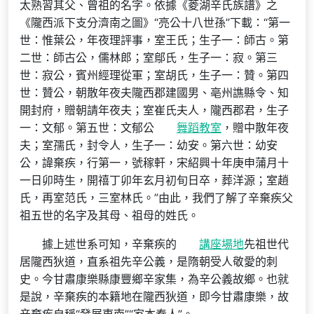
太熟習其父、曾祖的名字。依據《菱湖辛氏族譜》之
《隴西派下支分濟南之圖》“亮公十八世孫”下載：“第一
世：惟葉公，年夜理評事，室王氏；生子一：師古。第
二世：師古公，儒林郎；室鄔氏，生子一：寂。第三
世：寂公，賓州經理從軍；室胡氏，生子一：贊。第四
世：贊公，朝散年夜夫隴西郡建國男、亳州譙縣令、知
開封府，贈朝請年夜夫；室崔氏夫人，隴西郡君，生子
一：文郁。第五世：文郁公
舞蹈教室
，贈中散年夜
夫；室孺氏，封令人，生子一：幼安。第六世：幼安
公，諱棄疾，行第一，號稼軒，宋紹興十年庚申蒲月十
一日卯時生，開禧丁卯年玄月初旬日卒，葬洋源；室趙
氏，再室范氏，三室林氏。”由此，我們了解了辛棄疾父
祖五世的名字及其母、祖母的姓氏。
據上述世系可知，辛棄疾的
講座場地
先祖世代
居隴西狄道，直系祖先辛公義，是隋朝受人敬愛的刺
史。今甘肅康樂縣康豐鄉辛家集，為辛公義故鄉。也就
是說，辛棄疾的本籍地在隴西狄道，即今甘肅康樂，故