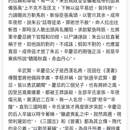
的信賴和尊敬。有一次，朱云執政堂受騙著成帝的面責
備張禹“上不克不及匡主，下無以益平易近，皆持祿”，
力請賜尚方斬馬劍，斬佞臣張禹頭，以警示其余。成帝
年夜怒，說朱云“廷辱徒弟，罪逝世不赦”，命人拉出往
斬首。那時沒人敢出頭具名攔阻。求助緊急時辰，左將
軍辛慶忌摘下官帽和印綬，以尸諫諍說：朱云以狂直著
稱于世，如他說的對的，不成誅；假如不對的，也應當
寬容。成帝這才放了朱云。辛慶忌的剛強正派，就是辛
棄疾所說“驕陽秋霜，赤血丹心”。
辛武賢、辛慶忌父子是西漢名將，班固在《漢書》
傳贊里將他倆與李廣、李蔡并稱，說“狄道辛武賢、慶
忌，皆以勇武顯聞”。慶忌的三個兒子，也有將帥之風，
因受呂寬案連累，都被王莽誅殺，全部辛氏家族，年夜
傷元氣。東漢近二百年，無一人名世，可謂“悲辛”“辛
酸”。直到三國時期，辛氏家族才再度逐步突起。辛慶忌
的后人辛謐以時令著稱，“雖處喪亂之中，寂然高邁，視
榮利蔑如也”，《三國志》和《晉書》都為其立傳。隋代
的辛公義，“以勤苦著稱”，“早孤，為母氏所養，親授書