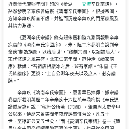
近閱清代康熙年間刊印的《菱湖
交流
辛氏宗譜》，
豁然發明辛棄疾曾編撰《濟南辛氏宗圖》。根據宗圖，
方知辛棄疾所言不虛，并進而清楚辛棄疾的門第家風及
其精力淵源。
《菱湖辛氏宗譜》錄有題朱熹和陸九淵兩報酬辛棄
疾寫的《濟南辛氏宗圖序》。朱、陸二序都明白說到辛
棄疾“制為族圖，以貽后世”，“竊制宗圖，以詔誥后人”。
宋代修譜之風甚盛。北宋仁宗年間，范仲淹《續家譜
序》就說：“吾祖唐相履冰之后，舊有家譜。”朱熹《王
氏族譜序》更說：“上自公卿年夜夫以及庶人，必有譜
牒。”
辛棄疾《濟南辛氏宗圖》，原書早已掉傳。據宗譜
卷首所載明萬歷二年辛棄疾十六世孫辛鼎梅撰《辛氏通
譜僑居錄》說：“稼軒公所著《宗圖》，肇自周太史辛甲
公以來，傳歷宋景德間年夜理評事惟葉公，凡五十一
世，至稼軒公又五世矣。”而《菱湖辛氏宗譜》卷一《肇
周年夜夫甲公后遷居隴西源流之圖》，也是從辛甲開