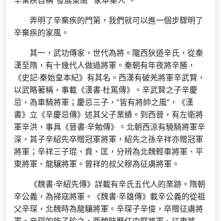
辛棄疾自稱“發展東南”“家本秦人”。
弄明了辛棄疾的門第，我們就可以進一個步驟明了
辛棄疾的家風。
其一，武功傳家，世代為將。隴西狄道辛氏，從秦
漢至隋，有十幾代人做過將軍。秦朝有年夜將辛勝，
《史記·秦始皇本紀》有其名。西漢有破羌將軍辛武賢，
以武略著稱，事載《漢書·杜篤傳》。辛武賢之子辛慶
忌，為車騎將軍；慶忌三子，“皆有將帥之風”，《漢
書》立《辛慶忌傳》述其父子業績。到西晉，有左衛將
軍辛洪，事具《晉書·辛勉傳》。北朝西涼有驍騎將軍辛
深，其子辛紹先卒贈冠軍將軍，紹先之孫辛祥亦贈冠軍
將軍；辛祥三子琨、賁、匡，分辨為北魏輕車將軍、平
東將軍、龍驤將軍。曾祥的叔父穆為征虜將軍。
《魏書·辛紹先傳》詳載有辛氏五代人的業跡。隋朝
辛公義，為掃寇將軍。《魏書·辛雄傳》載辛公義的從祖
父辛琛，北魏時為龍驤將軍。辛琛子辛俊，卒贈征虜將