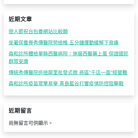
近期文章
戀人節祝台包養網站比較願
坐著保養脊秀傳醫院勞檢椎 五分鐘運動緩解下背痛
森和診所體檢單縣西醫病院：施展西醫藥上風 保證國民
群眾安康
傳統秀傳醫院巡檢鄰里批發式微 商區“千店一面”經營難
森和診所疫苗眾擎易舉 青島藍谷打響疫情防控阻擊戰
近期留言
尚無留言可供顯示。