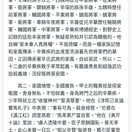
軍。辛琛的族子珍之，西魏時歷任中堅將軍、征東將
軍、衛將軍、驃騎將軍。辛琛的族孫辛雄，北魏時歷任
前軍將軍、輔國將軍、平東將軍、鎮南將軍、鎮軍將
軍、衛將軍、車騎年夜將軍；辛雄從兄辛纂歷任驍騎將
軍、輔國將軍、中軍將軍。辛棄疾博通經史，對野史上
記錄的這些本家將軍，無疑是熟知并引認為驕傲的。他
自稱“家本秦人真將種”，不是誇耀，而是一種家族記憶
和家風傳承。辛棄疾的血液里流淌著先世將軍們的基
因。正因傳承著辛氏武將的家風，自幼習武，所以，二
十二歲的辛棄疾敢于率眾起義，有膽識勇氣和超強武功
追殺義端、活捉叛將張安國。
其二，家國情懷，全國擔負。甲士的職責就是保家
衛國，舍身無私，不怕就義。身為將門之后的辛棄疾，
少年時就立志“收復神州”“誓清華夏”。他在《淳熙己亥論
響馬札子》中表現：“事有可為，殺身掉臂。”也曾在
《滿江紅》詞里高歌：“馬革裹尸當自誓。”他在《美芹
十論》里說：“虜人憑陵中夏，臣子思酬國恥，普天率
土，此心未嘗一日忘。”祖父辛贊“每退食，輒引臣輩登