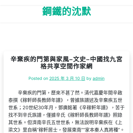
Skip
鋼鐵的沈默
to
content
辛棄疾的門第與家風–文史–中國找九宮
格共享空間作家網
Posted on
2025 年 3 月 10 日
by
admin
辛棄疾的門第，歷來不甚了然。清代嘉慶年間辛啟
泰撰《稼軒師長教師年譜》，曾據族譜述及辛棄疾五世
世系；20世紀30年月，鄧廣銘著《辛稼軒年譜》，苦于
找不到辛氏族譜，僅據辛氏《稼軒師長教師年譜》照錄
其世系。但濟南辛氏五世世系，無法說明辛棄疾在《上
梁文》里自稱“稼軒居士，發展東南”“家本秦人真將種”。