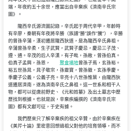
端，年夜約五十余世，應當出自辛棄疾《濟南辛氏宗
圖》。
隴西辛氏源流圖記錄，辛氏起于周代辛甲，年齡時
有辛廖，秦朝有年夜將辛勝（族譜“勝”誤作“騰”），辛勝
的曾孫辛蒲，漢初遷居隴西狄道，是為隴西辛氏鼻祖。
辛蒲曾孫辛柔，生子武賢，武賢子慶忌，慶忌三子茂、
遵、通。辛茂的后人辛漢，有子毗，孫敞，曾孫伯真。
伯真子孟興，孫恩，
聚會場地
曾孫子焉，玄孫裕。
裕五世孫晁，晁子敬宗，孫靈寶，曾孫徽，玄孫季慶。
季慶子公義，公義子亮。辛亮十八世孫惟葉，由隴西狄
道遷居濟南，遂為濟南辛氏之鼻祖。這一世系和相干人
物，都可以從唐前野史、《元和姓纂》及出土墓志中歷
歷找到根據。也就是說，辛棄疾編撰的《濟南辛氏宗
圖》都有文獻可征，于史有據。
我們歷來只了解辛棄疾的祖父辛贊，由於辛棄疾在
《美芹十論》里密意回想過祖父對他的培育領導，而不