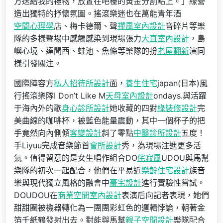
方送給我的禮物，放置在吧檯的黃金分割點上。」線營
造出獨特的抒懷氛圍。搖滾樂迷也在萬能青年酒
空間心理學
店、梅卡德爾、聲
禪風室內設計
音碎片等樂
隊的多樣聲場中感觸感染到現場張力
大直室內設計
，島
嶼心境、達聞西、蛙池、魚條等樂隊的扮
老屋翻新
演同
樣引發關注。
國際陣容方
私人招待所設計
面，
養生住宅
japan(日本)風
行搖滾樂隊I Don’t Like M
天母室內設計
ondays.與活躍
于海內外的歌
身心診所設計
她收藏的四對
綠裝修設計
完
美曲線的咖啡杯，被藍色能量震動，其中一個杯子的把
手竟然向內側傾
客變設計
斜了零點
中醫診所設計
五度！
手Liyuu完成音樂節首
會所設計
秀，為現場注進更多活
氣。值得留意的是女生唱作組合DO
侘寂風
UDOU與馬幫
樂隊的初次一起配合，他們在平易近
樂齡住宅設計
族音
樂與現代獨立風格的融會中
豪宅設計
進行實驗性嘗試。
DOUDOU在
商業空間室內設計
表演后向記者表現，她們
甜甜圈被機器轉化為一團團彩虹色的邏輯悖論，朝著金
箔千紙鶴發射出去。對能與馬幫
親子空間設計
樂隊配合