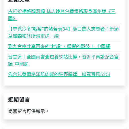
近期文章
古打扮相將顯溫順 林志玲台包養價格現身廣州說《三
國》
【尋覓冷冬“戰疫”的熱苦衷34】龍口農人志愿者：新穎
草莓森和診所減重送一線
到九宮格共享回來的“村超”，擂響的戰鼓！_中國網
習言道｜全國兩會查包養網站比擬，習近平再談配合富
饒_中國網
佈台包養價格滿肌肉感的狂野韻律 試駕寶馬525i
近期留言
尚無留言可供顯示。