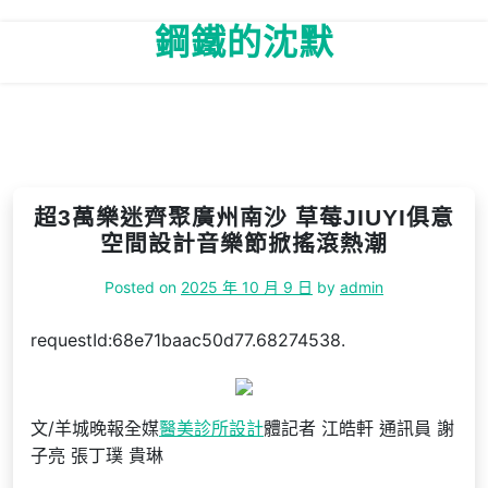
Skip
鋼鐵的沈默
to
content
超3萬樂迷齊聚廣州南沙 草莓JIUYI俱意
空間設計音樂節掀搖滾熱潮
Posted on
2025 年 10 月 9 日
by
admin
requestId:68e71baac50d77.68274538.
文/羊城晚報全媒
醫美診所設計
體記者 江皓軒 通訊員 謝
子亮 張丁璞 貴琳