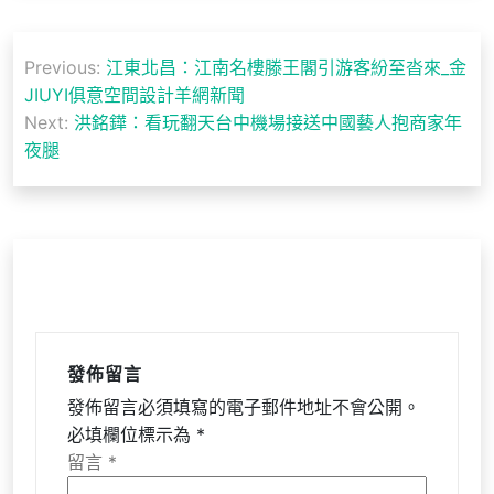
文
Previous:
江東北昌：江南名樓滕王閣引游客紛至沓來_金
章
JIUYI俱意空間設計羊網新聞
導
Next:
洪銘鏵：看玩翻天台中機場接送中國藝人抱商家年
夜腿
覽
發佈留言
發佈留言必須填寫的電子郵件地址不會公開。
必填欄位標示為
*
留言
*